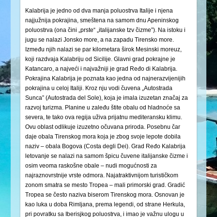
Kalabrija je jedno od dva manja poluostrva Italije i njena
najjužnija pokrajina, smeštena na samom dnu Apeninskog
poluostrva (ona čini „prste“ „italijanske tzv čizme”). Na istoku i
jugu se nalazi Jonsko more, a na zapadu Tirensko more.
Između njih nalazi se par kilometara širok Mesinski moreuz,
koji razdvaja Kalabriju od Sicilije. Glavni grad pokrajne je
Katancaro, a najveći i najvažniji je grad Ređo di Kalabrija.
Pokrajina Kalabrija je poznata kao jedna od najnerazvijenijih
pokrajina u celoj Italiji. Kroz nju vodi čuvena „Autostrada
Sunca” (Autostrada del Sole), koja je imala izuzetan značaj za
razvoj turizma. Planine u zaleđu štite obalu od hladnoće sa
severa, te tako ova regija uživa prijatnu mediteransku klimu.
Ovu oblast odlikuje izuzetno očuvana priroda. Posebnu čar
daje obala Tirenskog mora koja je zbog svoje lepote dobila
naziv – obala Bogova (Costa degli Dei). Grad Ređo Kalabrija
letovanje se nalazi na samom špicu čuvene italijanske čizme i
osim veoma raskošne obale – nudi mogućnosti za
najraznovrstnije vrste odmora. Najatraktivnijom turističkom
zonom smatra se mesto Tropea – mali primorski grad. Gradić
Tropea se često naziva biserom Tirenskog mora. Osnovan je
kao luka u doba Rimljana, prema legendi, od strane Herkula,
pri povratku sa Iberisjkog poluostrva, i imao je važnu ulogu u