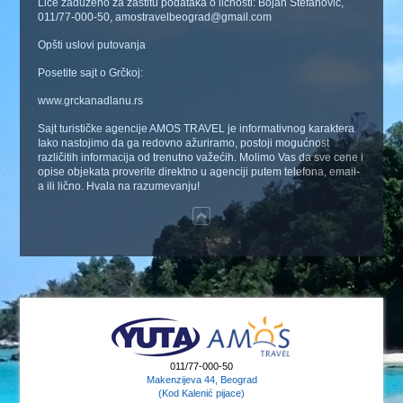
Lice zaduženo za zaštitu podataka o ličnosti: Bojan Stefanović,
011/77-000-50, amostravelbeograd@gmail.com
Opšti uslovi putovanja
Posetite sajt o Grčkoj:
www.grckanadlanu.rs
Sajt turističke agencije AMOS TRAVEL je informativnog karaktera.
Iako nastojimo da ga redovno ažuriramo, postoji mogućnost
različitih informacija od trenutno važećih. Molimo Vas da sve cene i
opise objekata proverite direktno u agenciji putem telefona, email-
a ili lično. Hvala na razumevanju!
011/77-000-50
Makenzijeva 44, Beograd
(Kod Kalenić pijace)