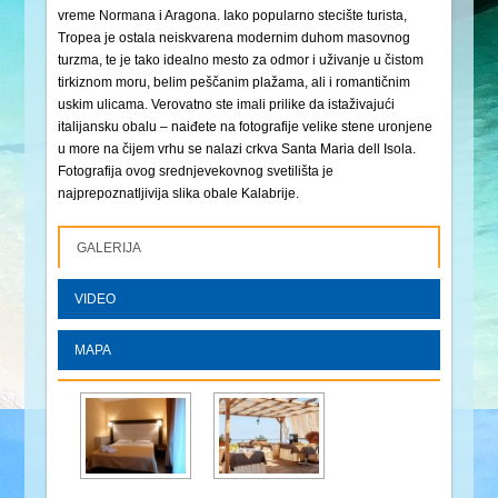
vreme Normana i Aragona. Iako popularno stecište turista,
Tropea je ostala neiskvarena modernim duhom masovnog
turzma, te je tako idealno mesto za odmor i uživanje u čistom
tirkiznom moru, belim peščanim plažama, ali i romantičnim
uskim ulicama. Verovatno ste imali prilike da istaživajući
italijansku obalu – naiđete na fotografije velike stene uronjene
u more na čijem vrhu se nalazi crkva Santa Maria dell Isola.
Fotografija ovog srednjevekovnog svetilišta je
najprepoznatljivija slika obale Kalabrije.
GALERIJA
VIDEO
MAPA