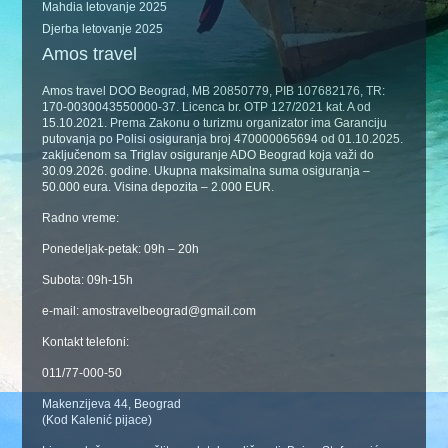
Mahdia letovanje 2025
Djerba letovanje 2025
Amos travel
Amos travel DOO Beograd, MB 20850779, PIB 107682176, TR:
170-0030043550000-37. Licenca br. OTP 127/2021 kat. A od
15.10.2021. Prema Zakonu o turizmu organizator ima Garanciju
putovanja po Polisi osiguranja broj 470000065694 od 01.10.2025.
zaključenom sa Triglav osiguranje ADO Beograd koja važi do
30.09.2026. godine. Ukupna maksimalna suma osiguranja –
50.000 eura. Visina depozita – 2.000 EUR.
Radno vreme:
Ponedeljak-petak: 09h – 20h
Subota: 09h-15h
e-mail: amostravelbeograd@gmail.com
Kontakt telefoni:
011/77-000-50
Makenzijeva 44, Beograd
(Kod Kalenić pijace)