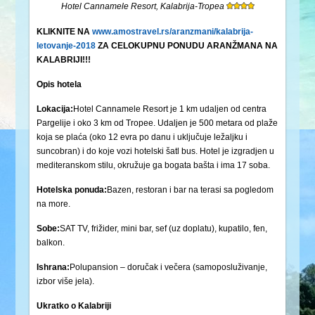
Hotel Cannamele Resort, Kalabrija-Tropea
KLIKNITE NA
www.amostravel.rs/aranzmani/kalabrija-
letovanje-2018
ZA CELOKUPNU PONUDU ARANŽMANA NA
KALABRIJI!!!
Opis hotela
Lokacija:
Hotel Cannamele Resort je 1 km udaljen od centra
Pargelije i oko 3 km od Tropee. Udaljen je 500 metara od plaže
koja se plaća (oko 12 evra po danu i uključuje ležaljku i
suncobran) i do koje vozi hotelski šatl bus. Hotel je izgradjen u
mediteranskom stilu, okružuje ga bogata bašta i ima 17 soba.
Hotelska ponuda:
Bazen, restoran i bar na terasi sa pogledom
na more.
Sobe:
SAT TV, frižider, mini bar, sef (uz doplatu), kupatilo, fen,
balkon.
Ishrana:
Polupansion – doručak i večera (samoposluživanje,
izbor više jela).
Ukratko o Kalabriji