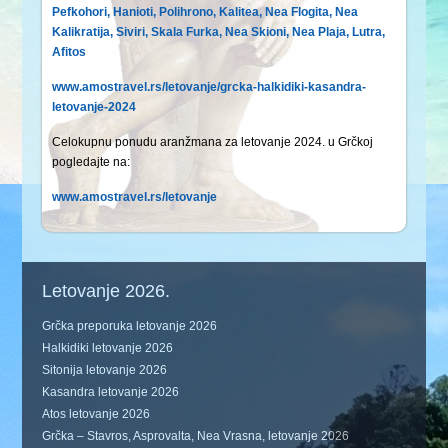
Pefkohori
,
Hanioti
,
Polihrono
,
Kalitea
,
Nea Flogita
,
Nea
Kalikratija
,
Siviri
,
Skala Furka
,
Nea Skioni
,
Nea Plaja
,
Lutra
,
Afitos
www.amostravel.rs/letovanje/grcka-halkidiki-kasandra-
letovanje-2024
Celokupnu ponudu aranžmana za letovanje 2024. u Grčkoj
pogledajte na:
www.amostravel.rs/letovanje
Letovanje 2026.
Grčka preporuka letovanje 2026
Halkidiki letovanje 2026
Sitonija letovanje 2026
Kasandra letovanje 2026
Atos letovanje 2026
Grčka – Stavros, Asprovalta, Nea Vrasna, letovanje 2026