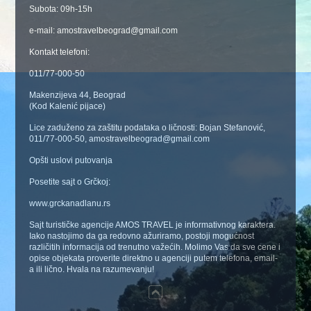
Subota: 09h-15h
e-mail: amostravelbeograd@gmail.com
Kontakt telefoni:
011/77-000-50
Makenzijeva 44, Beograd
(Kod Kalenić pijace)
Lice zaduženo za zaštitu podataka o ličnosti: Bojan Stefanović,
011/77-000-50, amostravelbeograd@gmail.com
Opšti uslovi putovanja
Posetite sajt o Grčkoj:
www.grckanadlanu.rs
Sajt turističke agencije AMOS TRAVEL je informativnog karaktera.
Iako nastojimo da ga redovno ažuriramo, postoji mogućnost
različitih informacija od trenutno važećih. Molimo Vas da sve cene i
opise objekata proverite direktno u agenciji putem telefona, email-
a ili lično. Hvala na razumevanju!