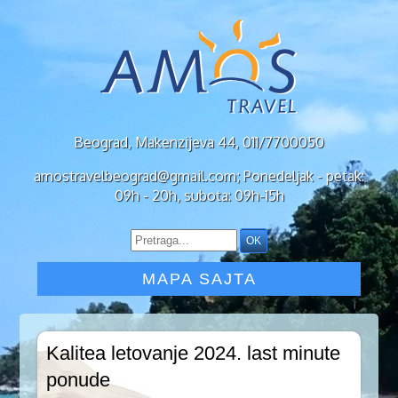
Beograd, Makenzijeva 44, 011/7700050
amostravelbeograd@gmail.com; Ponedeljak - petak:
09h - 20h, subota: 09h-15h
MAPA SAJTA
Kalitea letovanje 2024. last minute
ponude