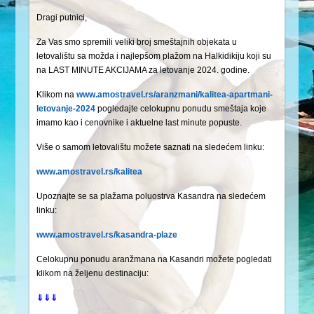
Dragi putnici,
Za Vas smo spremili veliki broj smeštajnih objekata u
letovalištu sa možda i najlepšom plažom na Halkidikiju koji su
na LAST MINUTE AKCIJAMA za letovanje 2024. godine.
Klikom na
www.amostravel.rs/aranzmani/kalitea-apartmani-
letovanje-2024
pogledajte celokupnu ponudu smeštaja koje
imamo kao i cenovnike i aktuelne last minute popuste.
Više o samom letovalištu možete saznati na sledećem linku:
www.amostravel.rs/kalitea
Upoznajte se sa plažama poluostrva Kasandra na sledećem
linku:
www.amostravel.rs/kasandra-plaze
Celokupnu ponudu aranžmana na Kasandri možete pogledati
klikom na željenu destinaciju:
⇓⇓⇓