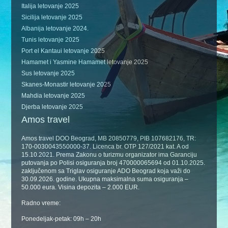
Italija letovanje 2025
Sicilija letovanje 2025
Albanija letovanje 2024.
Tunis letovanje 2025
Port el Kantaui letovanje 2025
Hamamet i Yasmine Hamamet letovanje 2025
Sus letovanje 2025
Skanes-Monastir letovanje 2025
Mahdia letovanje 2025
Djerba letovanje 2025
Amos travel
Amos travel DOO Beograd, MB 20850779, PIB 107682176, TR:
170-0030043550000-37. Licenca br. OTP 127/2021 kat. A od
15.10.2021. Prema Zakonu o turizmu organizator ima Garanciju
putovanja po Polisi osiguranja broj 470000065694 od 01.10.2025.
zaključenom sa Triglav osiguranje ADO Beograd koja važi do
30.09.2026. godine. Ukupna maksimalna suma osiguranja –
50.000 eura. Visina depozita – 2.000 EUR.
Radno vreme:
Ponedeljak-petak: 09h – 20h