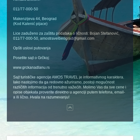
011/77-000-50
Makenzijeva 44, Beograd
(Kod Kalenić pijace)
Lice zaduženo za zaštitu podataka o ličnosti: Bojan Stefanović,
011/77-000-50, amostravelbeograd@gmail.com
Opšti uslovi putovanja
Posetite sajt o Grčkoj:
www.grckanadlanu.rs
Sajt turističke agencije AMOS TRAVEL je informativnog karaktera.
Iako nastojimo da ga redovno ažuriramo, postoji mogućnost
različitih informacija od trenutno važećih. Molimo Vas da sve cene i
opise objekata proverite direktno u agenciji putem telefona, email-
a ili lično. Hvala na razumevanju!