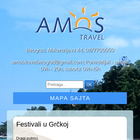
Beograd, Makenzijeva 44, 011/7700050
amostravelbeograd@gmail.com; Ponedeljak - petak:
09h - 20h, subota: 09h-15h
MAPA SAJTA
Festivali u Grčkoj
Dragi putnici,