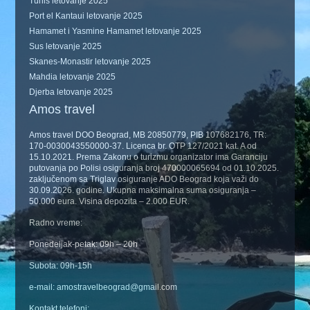
Tunis letovanje 2025
Port el Kantaui letovanje 2025
Hamamet i Yasmine Hamamet letovanje 2025
Sus letovanje 2025
Skanes-Monastir letovanje 2025
Mahdia letovanje 2025
Djerba letovanje 2025
Amos travel
Amos travel DOO Beograd, MB 20850779, PIB 107682176, TR:
170-0030043550000-37. Licenca br. OTP 127/2021 kat. A od
15.10.2021. Prema Zakonu o turizmu organizator ima Garanciju
putovanja po Polisi osiguranja broj 470000065694 od 01.10.2025.
zaključenom sa Triglav osiguranje ADO Beograd koja važi do
30.09.2026. godine. Ukupna maksimalna suma osiguranja –
50.000 eura. Visina depozita – 2.000 EUR.
Radno vreme:
Ponedeljak-petak: 09h – 20h
Subota: 09h-15h
e-mail: amostravelbeograd@gmail.com
Kontakt telefoni: