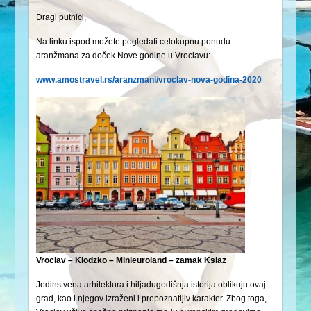
Dragi putnici,
Na linku ispod možete pogledati celokupnu ponudu
aranžmana za doček Nove godine u Vroclavu:
www.amostravel.rs/aranzmani/vroclav-nova-godina-2020
Vroclav – Klodzko – Minieuroland – zamak Ksiaz
Jedinstvena arhitektura i hiljadugodišnja istorija oblikuju ovaj
grad, kao i njegov izraženi i prepoznatljiv karakter. Zbog toga,