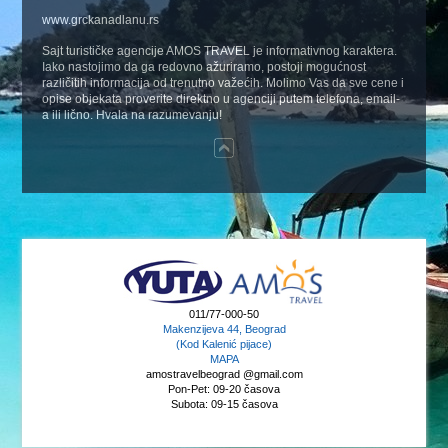
www.grckanadlanu.rs
Sajt turističke agencije AMOS TRAVEL je informativnog karaktera.
Iako nastojimo da ga redovno ažuriramo, postoji mogućnost
različitih informacija od trenutno važećih. Molimo Vas da sve cene i
opise objekata proverite direktno u agenciji putem telefona, email-
a ili lično. Hvala na razumevanju!
011/77-000-50
Makenzijeva 44, Beograd
(Kod Kalenić pijace)
MAPA
amostravelbeograd @gmail.com
Pon-Pet: 09-20 časova
Subota: 09-15 časova