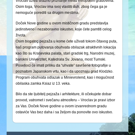
Vroclav uživa snažno priznanje među evropskim gradovima.
Osim toga, Vroclav ima svoj vlastiti duh, zbog čega ga je
nemoguće porediti sa drugim mestima.
Doček Nove godine u ovom mističnom gradu predstavlja
jedinstveno i nezaboravno iskustvo, koje ćete pamtiti celog
života.
Osim bogatog pejzaža u kome ćete uživati tokom čitavog puta,
naš program putovanja obuhvata obilazak atraktivnih lokacija
kao što su Kraljevska palata, stari gradski trg, Narodni muzej,
barokni Univerzitet, Katedrala Sv. Jovana, most Tumski.
Posetioci će imati priliku da “uhvate” savršene fotografije u
poznatom Japanskom vrtu, kao i da upoznaju grad Klodzko.
Program obuhvata odlazak u Minievrolend, kao i mogućnost
obilaska zamka Ksiaz iz 13. veka.
Bilo da ste ljubitelj pejzaža i arhitekture, ili očekujete dobar
provod, vatromet i svečanu atmosferu – Vroclav je pravi izbor
za Vas. Doček Nove godine u ovom izvanrednom gradu
ostaviće Vas bez daha i sa željom da ponovite ovo iskustvo.