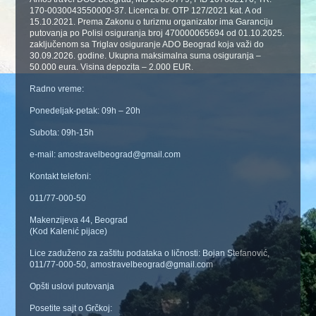
170-0030043550000-37. Licenca br. OTP 127/2021 kat. A od
15.10.2021. Prema Zakonu o turizmu organizator ima Garanciju
putovanja po Polisi osiguranja broj 470000065694 od 01.10.2025.
zaključenom sa Triglav osiguranje ADO Beograd koja važi do
30.09.2026. godine. Ukupna maksimalna suma osiguranja –
50.000 eura. Visina depozita – 2.000 EUR.
Radno vreme:
Ponedeljak-petak: 09h – 20h
Subota: 09h-15h
e-mail: amostravelbeograd@gmail.com
Kontakt telefoni:
011/77-000-50
Makenzijeva 44, Beograd
(Kod Kalenić pijace)
Lice zaduženo za zaštitu podataka o ličnosti: Bojan Stefanović,
011/77-000-50, amostravelbeograd@gmail.com
Opšti uslovi putovanja
Posetite sajt o Grčkoj: