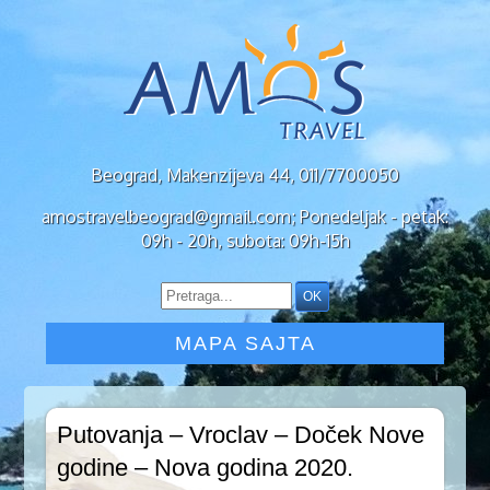
Beograd, Makenzijeva 44, 011/7700050
amostravelbeograd@gmail.com; Ponedeljak - petak:
09h - 20h, subota: 09h-15h
MAPA SAJTA
Putovanja – Vroclav – Doček Nove
godine – Nova godina 2020.