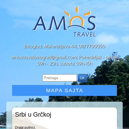
Beograd, Makenzijeva 44, 011/7700050
amostravelbeograd@gmail.com; Ponedeljak - petak:
09h - 20h, subota: 09h-15h
MAPA SAJTA
Srbi u Grčkoj
Dragi putnici,