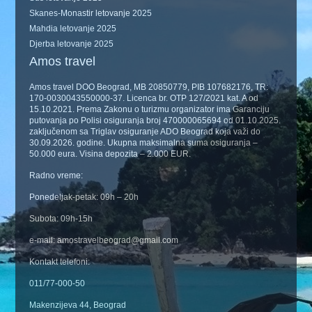
Skanes-Monastir letovanje 2025
Mahdia letovanje 2025
Djerba letovanje 2025
Amos travel
Amos travel DOO Beograd, MB 20850779, PIB 107682176, TR:
170-0030043550000-37. Licenca br. OTP 127/2021 kat. A od
15.10.2021. Prema Zakonu o turizmu organizator ima Garanciju
putovanja po Polisi osiguranja broj 470000065694 od 01.10.2025.
zaključenom sa Triglav osiguranje ADO Beograd koja važi do
30.09.2026. godine. Ukupna maksimalna suma osiguranja –
50.000 eura. Visina depozita – 2.000 EUR.
Radno vreme:
Ponedeljak-petak: 09h – 20h
Subota: 09h-15h
e-mail: amostravelbeograd@gmail.com
Kontakt telefoni:
011/77-000-50
Makenzijeva 44, Beograd