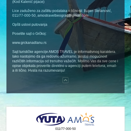
(Kod Kalenić pijace)
Lice zaduženo za zaštitu podataka o ličnosti: Bojan Stefanović,
011/77-000-50, amostravelbeograd@gmail.com
Opšti uslovi putovanja
Posetite sajt o Grčkoj:
www.grckanadlanu.rs
Sajt turističke agencije AMOS TRAVEL je informativnog karaktera.
Iako nastojimo da ga redovno ažuriramo, postoji mogućnost
različitih informacija od trenutno važećih. Molimo Vas da sve cene i
opise objekata proverite direktno u agenciji putem telefona, email-
a ili lično. Hvala na razumevanju!
011/77-000-50