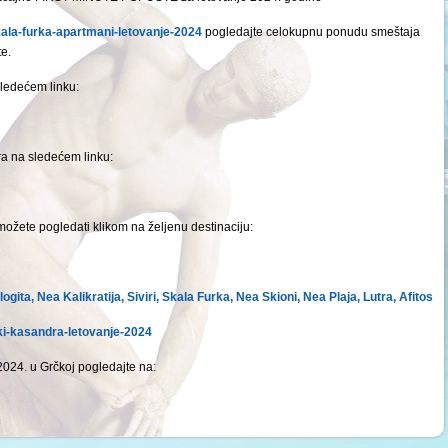
ala-furka-apartmani-letovanje-2024
pogledajte celokupnu ponudu smeštaja
e.
sledećem linku:
a na sledećem linku:
ete pogledati klikom na željenu destinaciju:
logita
,
Nea Kalikratija
,
Siviri
,
Skala Furka
,
Nea Skioni
,
Nea Plaja
,
Lutra
,
Afitos
ki-kasandra-letovanje-2024
24. u Grčkoj pogledajte na: