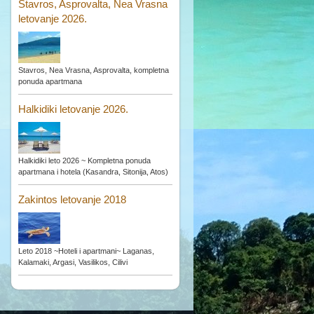
Stavros, Asprovalta, Nea Vrasna
letovanje 2026.
Stavros, Nea Vrasna, Asprovalta, kompletna
ponuda apartmana
Halkidiki letovanje 2026.
Halkidiki leto 2026 ~ Kompletna ponuda
apartmana i hotela (Kasandra, Sitonija, Atos)
Zakintos letovanje 2018
Leto 2018 ~Hoteli i apartmani~ Laganas,
Kalamaki, Argasi, Vasilikos, Cilivi