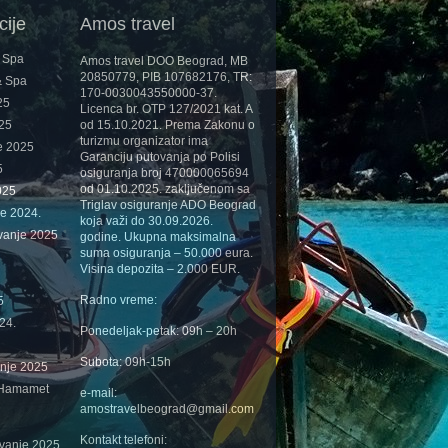
cije
Amos travel
& Spa
Amos travel DOO Beograd, MB
20850779, PIB 107682176, TR:
& Spa
170-0030043550000-37.
25
Licenca br. OTP 127/2021 kat. A
025
od 15.10.2021. Prema Zakonu o
turizmu organizator ima
e 2025
Garanciju putovanja po Polisi
5
osiguranja broj 470000065694
od 01.10.2025. zaključenom sa
025
Triglav osiguranje ADO Beograd
je 2024.
koja važi do 30.09.2026.
vanje 2025
godine. Ukupna maksimalna
suma osiguranja – 50.000 eura.
Visina depozita – 2.000 EUR.
Radno vreme:
5
24.
Ponedeljak-petak: 09h – 20h
Subota: 09h-15h
anje 2025
 Hamamet
e-mail:
amostravelbeograd@gmail.com
Kontakt telefoni:
ovanje 2025