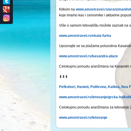
Klikom na
www.amostravel.rs/aranzmani/sk
koje imamo kao i cenovnike i aktuelne popust
Više o samom letovalištu možete saznati na 
www.amostravel.rs/skala-furka
Upoznajte se sa plažama poluostrva Kasandr
www.amostravel.rs/kasandra-plaze
Celokupnu ponudu aranžmana na Kasandri mož
⇓⇓⇓
Pefkohori
,
Hanioti
,
Polihrono
,
Kalitea
,
Nea F
www.amostravel.rs/letovanje/grcka-halkidi
Celokupnu ponudu aranžmana za letovanje 20
www.amostravel.rs/letovanje