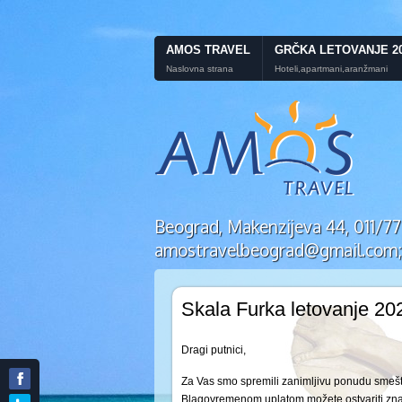
AMOS TRAVEL
GRČKA LETOVANJE 2
Naslovna strana
Hoteli,apartmani,aranžmani
Beograd, Makenzijeva 44, 011/
amostravelbeograd@gmail.com; P
Skala Furka letovanje 202
Dragi putnici,
Za Vas smo spremili zanimljivu ponudu smešt
Blagovremenom uplatom možete ostvariti z