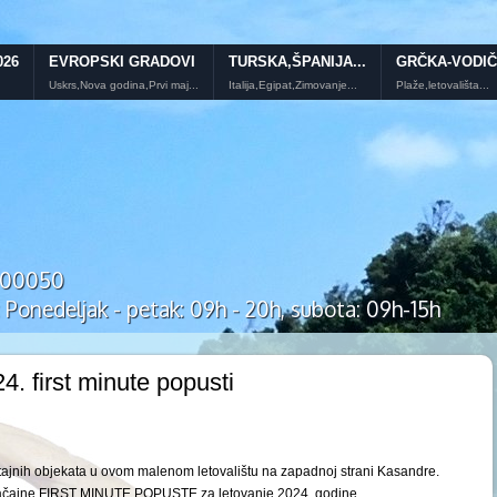
026
EVROPSKI GRADOVI
TURSKA,ŠPANIJA...
GRČKA-VODIČ
Uskrs,Nova godina,Prvi maj...
Italija,Egipat,Zimovanje...
Plaže,letovališta...
7700050
onedeljak - petak: 09h - 20h, subota: 09h-15h
4. first minute popusti
ajnih objekata u ovom malenom letovalištu na zapadnoj strani Kasandre.
načajne FIRST MINUTE POPUSTE za letovanje 2024. godine