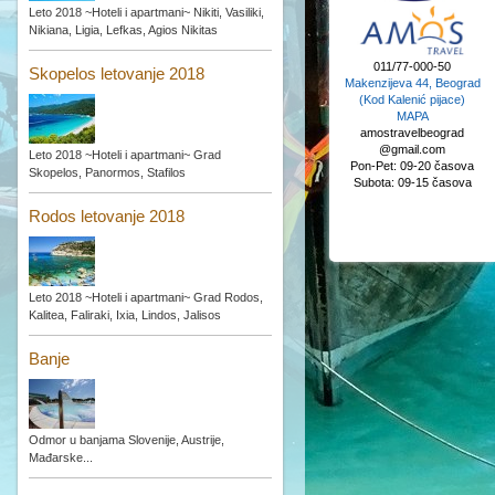
Leto 2018 ~Hoteli i apartmani~ Nikiti, Vasiliki,
Nikiana, Ligia, Lefkas, Agios Nikitas
011/77-000-50
Skopelos letovanje 2018
Makenzijeva 44, Beograd
(Kod Kalenić pijace)
MAPA
amostravelbeograd
@gmail.com
Leto 2018 ~Hoteli i apartmani~ Grad
Pon-Pet: 09-20 časova
Skopelos, Panormos, Stafilos
Subota: 09-15 časova
Rodos letovanje 2018
Leto 2018 ~Hoteli i apartmani~ Grad Rodos,
Kalitea, Faliraki, Ixia, Lindos, Jalisos
Banje
Odmor u banjama Slovenije, Austrije,
Mađarske...