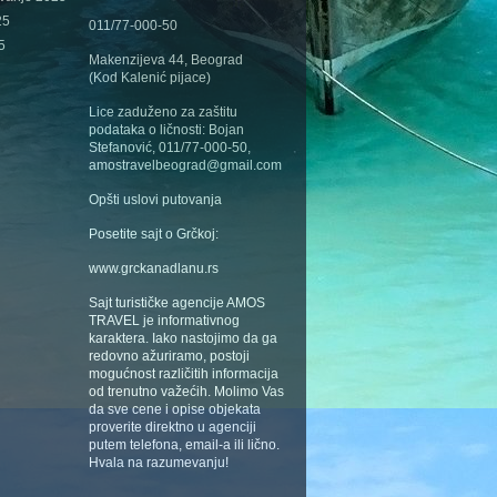
25
011/77-000-50
5
Makenzijeva 44, Beograd
(Kod Kalenić pijace)
Lice zaduženo za zaštitu
podataka o ličnosti: Bojan
Stefanović, 011/77-000-50,
amostravelbeograd@gmail.com
Opšti uslovi putovanja
Posetite sajt o Grčkoj:
www.grckanadlanu.rs
Sajt turističke agencije AMOS
TRAVEL je informativnog
karaktera. Iako nastojimo da ga
redovno ažuriramo, postoji
mogućnost različitih informacija
od trenutno važećih. Molimo Vas
da sve cene i opise objekata
proverite direktno u agenciji
putem telefona, email-a ili lično.
Hvala na razumevanju!