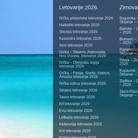
Letovanje 2026.
Zimova
Grčka preporuka letovanje 2026
Bugarska –
Skijanje –
Halkidiki letovanje 2026
Bansko – Z
Sitonija letovanje 2026
– 2020.
Kasandra letovanje 2026
Borovec – 
– 2020.
Atos letovanje 2026
Pamporovo
Grčka – Stavros, Asprovalta,
Skijanje –
Nea Vrasna, letovanje 2026
Srbija – Zi
Grčka – Olimpska regija
2020.
letovanje 2026
Kopaonik –
Grčka – Parga, Sivota, Vrahos,
Skijanje –
Amudia letovanje 2026
Zlatibor – 
Grčka ostrva letovanje 2026
– 2020.
Skiatos letovanje 2026
Stara Plan
Skijanje –
Tasos letovanje 2026
Krf letovanje 2026
Evia letovanje 2026
Lefkada letovanje 2026
Kefalonija letovanje 2026
Krit letovanje 2026
Rodos letovanje 2026