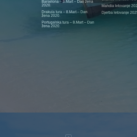
Barselona – 8.Mart – Dan žena
2020.
Mahdia letovanje 20
Drakula tura – 8.Mart – Dan
Djerba letovanje 202
žena 2020.
Portugalska tura – 8.Mart – Dan
žena 2020.