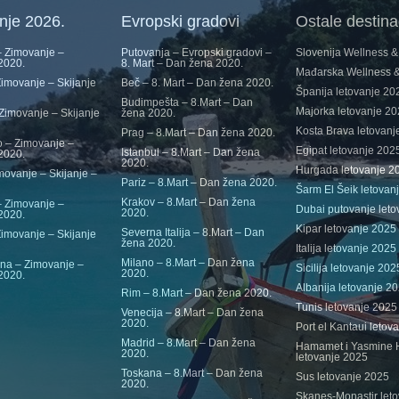
nje 2026.
Evropski gradovi
Ostale destina
 Zimovanje –
Putovanja – Evropski gradovi –
Slovenija Wellness 
 2020.
8. Mart – Dan žena 2020.
Mađarska Wellness 
imovanje – Skijanje
Beč – 8. Mart – Dan žena 2020.
Španija letovanje 20
Budimpešta – 8.Mart – Dan
Majorka letovanje 2
Zimovanje – Skijanje
žena 2020.
Kosta Brava letovanj
Prag – 8.Mart – Dan žena 2020.
 – Zimovanje –
Egipat letovanje 202
Istanbul – 8.Mart – Dan žena
 2020.
2020.
Hurgada letovanje 2
movanje – Skijanje –
Pariz – 8.Mart – Dan žena 2020.
Šarm El Šeik letovan
Krakov – 8.Mart – Dan žena
 Zimovanje –
Dubai putovanje leto
2020.
 2020.
Kipar letovanje 2025
Severna Italija – 8.Mart – Dan
Zimovanje – Skijanje
žena 2020.
Italija letovanje 2025
Milano – 8.Mart – Dan žena
ina – Zimovanje –
Sicilija letovanje 202
2020.
 2020.
Albanija letovanje 20
Rim – 8.Mart – Dan žena 2020.
Tunis letovanje 2025
Venecija – 8.Mart – Dan žena
2020.
Port el Kantaui letov
Madrid – 8.Mart – Dan žena
Hamamet i Yasmine
2020.
letovanje 2025
Toskana – 8.Mart – Dan žena
Sus letovanje 2025
2020.
Skanes-Monastir let