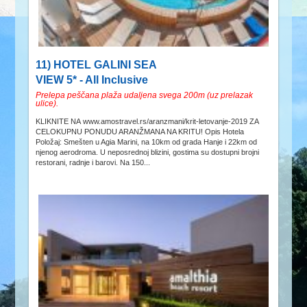
11) HOTEL GALINI SEA
VIEW 5* - All Inclusive
Prelepa peščana plaža udaljena svega 200m (uz prelazak
ulice).
KLIKNITE NA www.amostravel.rs/aranzmani/krit-letovanje-2019 ZA
CELOKUPNU PONUDU ARANŽMANA NA KRITU! Opis Hotela
Položaj: Smešten u Agia Marini, na 10km od grada Hanje i 22km od
njenog aerodroma. U neposrednoj blizini, gostima su dostupni brojni
restorani, radnje i barovi. Na 150...