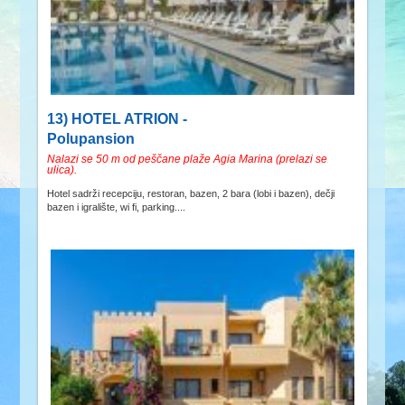
13) HOTEL ATRION -
Polupansion
Nalazi se 50 m od peščane plaže Agia Marina (prelazi se
ulica).
Hotel sadrži recepciju, restoran, bazen, 2 bara (lobi i bazen), dečji
bazen i igralište, wi fi, parking....