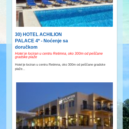
30) HOTEL ACHILION
PALACE 4* - Noćenje sa
doručkom
Hotel je lociran u centru Retimna, oko 300m od peščane
gradske plaže
Hotel je lociran u centru Retimna, oko 300m od peščane gradske
plaže...