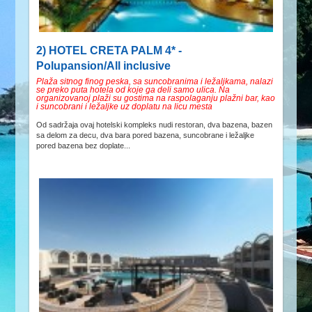
2) HOTEL CRETA PALM 4* -
Polupansion/All inclusive
Plaža sitnog finog peska, sa suncobranima i ležaljkama, nalazi
se preko puta hotela od koje ga deli samo ulica. Na
organizovanoj plaži su gostima na raspolaganju plažni bar, kao
i suncobrani i ležaljke uz doplatu na licu mesta
Od sadržaja ovaj hotelski kompleks nudi restoran, dva bazena, bazen
sa delom za decu, dva bara pored bazena, suncobrane i ležaljke
pored bazena bez doplate...