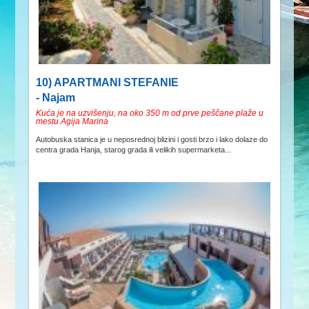
10) APARTMANI STEFANIE
- Najam
Kuća je na uzvišenju, na oko 350 m od prve peščane plaže u
mestu Agija Marina
Autobuska stanica je u neposrednoj blizini i gosti brzo i lako dolaze do
centra grada Hanja, starog grada ili velikih supermarketa...