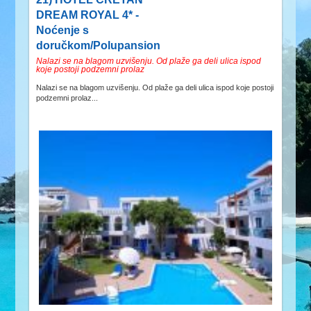
DREAM ROYAL 4* -
Noćenje s
doručkom/Polupansion
Nalazi se na blagom uzvišenju. Od plaže ga deli ulica ispod
koje postoji podzemni prolaz
Nalazi se na blagom uzvišenju. Od plaže ga deli ulica ispod koje postoji
podzemni prolaz...