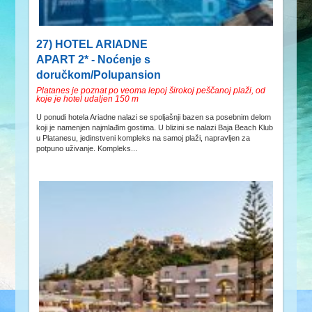
27) HOTEL ARIADNE
APART 2* - Noćenje s
doručkom/Polupansion
Platanes je poznat po veoma lepoj širokoj peščanoj plaži, od
koje je hotel udaljen 150 m
U ponudi hotela Ariadne nalazi se spoljašnji bazen sa posebnim delom
koji je namenjen najmlađim gostima. U blizini se nalazi Baja Beach Klub
u Platanesu, jedinstveni kompleks na samoj plaži, napravljen za
potpuno uživanje. Kompleks...