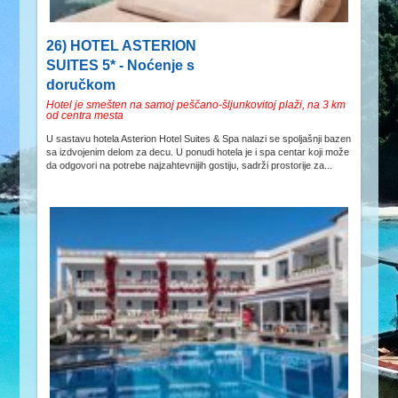
26) HOTEL ASTERION
SUITES 5* - Noćenje s
doručkom
Hotel je smešten na samoj peščano-šljunkovitoj plaži, na 3 km
od centra mesta
U sastavu hotela Asterion Hotel Suites & Spa nalazi se spoljašnji bazen
sa izdvojenim delom za decu. U ponudi hotela je i spa centar koji može
da odgovori na potrebe najzahtevnijih gostiju, sadrži prostorije za...