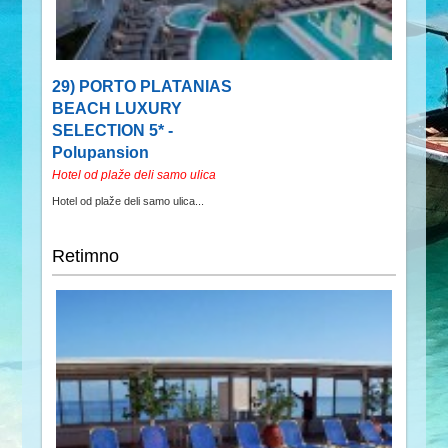
29) PORTO PLATANIAS
BEACH LUXURY
SELECTION 5* -
Polupansion
Hotel od plaže deli samo ulica
Hotel od plaže deli samo ulica...
Retimno