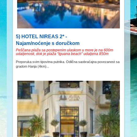
5) HOTEL NIREAS 2* -
Najam/noćenje s doručkom
Peščana plaža sa postepenim ulaskom u more je na 600m
udaljenosti, dok je plaža “Iguana beach” udaljena 850m
Preporuka svim tipovima putnika. Odlična saobraćajna povezanost sa
gradom Hanja (4km)...