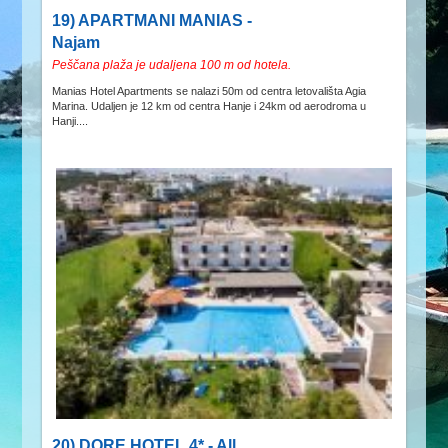
19) APARTMANI MANIAS -
Najam
Peščana plaža je udaljena 100 m od hotela.
Manias Hotel Apartments se nalazi 50m od centra letovališta Agia
Marina. Udaljen je 12 km od centra Hanje i 24km od aerodroma u
Hanji....
20) DORE HOTEL 4* - All