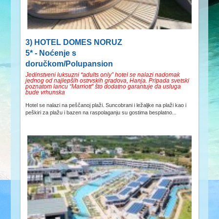
3) HOTEL DOMES NORUZ
5* - Noćenje s
doručkom/Polupansion
Jedinstveni luksuzni “adults only” hotel se nalazi nadomak
jednog od najlepših ostrvskih gradova, Hanja. Pripada svetski
poznatom lancu “Marriott” što dodatno garantuje da usluga
bude vrhunska
Hotel se nalazi na peščanoj plaži. Suncobrani i ležaljke na plaži kao i
peškiri za plažu i bazen na raspolaganju su gostima besplatno...