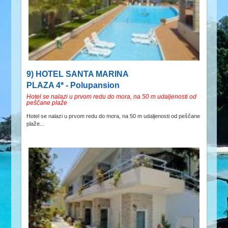
9) HOTEL SANTA MARINA
PLAZA 4* - Polupansion
Hotel se nalazi u prvom redu do mora, na 50 m udaljenosti od
peščane plaže
Hotel se nalazi u prvom redu do mora, na 50 m udaljenosti od peščane
plaže...