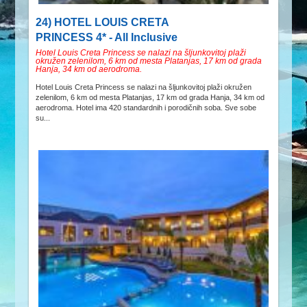
24) HOTEL LOUIS CRETA
PRINCESS 4* - All Inclusive
Hotel Louis Creta Princess se nalazi na šljunkovitoj plaži
okružen zelenilom, 6 km od mesta Platanjas, 17 km od grada
Hanja, 34 km od aerodroma.
Hotel Louis Creta Princess se nalazi na šljunkovitoj plaži okružen
zelenilom, 6 km od mesta Platanjas, 17 km od grada Hanja, 34 km od
aerodroma. Hotel ima 420 standardnih i porodičnih soba. Sve sobe
su...