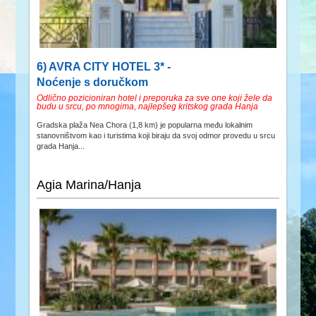
6) AVRA CITY HOTEL 3* -
Noćenje s doručkom
Odlično pozicioniran hotel i preporuka za sve one koji žele da
budu u srcu, po mnogima, najlepšeg kritskog grada Hanja
Gradska plaža Nea Chora (1,8 km) je popularna među lokalnim
stanovništvom kao i turistima koji biraju da svoj odmor provedu u srcu
grada Hanja...
Agia Marina/Hanja