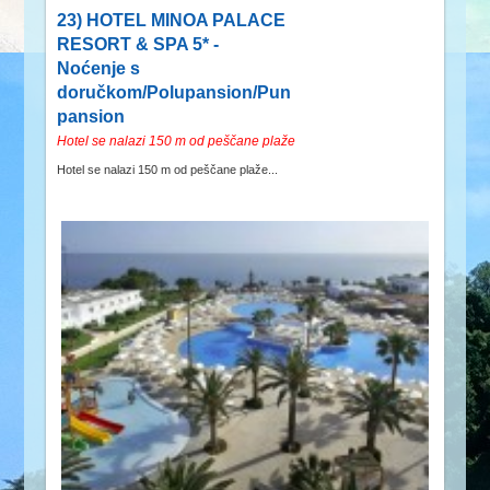
23) HOTEL MINOA PALACE
RESORT & SPA 5* -
Noćenje s
doručkom/Polupansion/Pun
pansion
Hotel se nalazi 150 m od peščane plaže
Hotel se nalazi 150 m od peščane plaže...