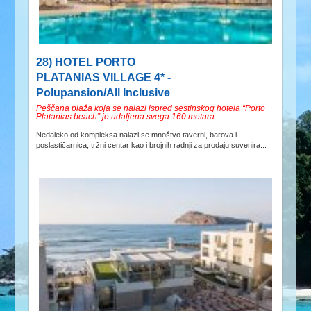
28) HOTEL PORTO
PLATANIAS VILLAGE 4* -
Polupansion/All Inclusive
Peščana plaža koja se nalazi ispred sestinskog hotela “Porto
Platanias beach” je udaljena svega 160 metara
Nedaleko od kompleksa nalazi se mnoštvo taverni, barova i
poslastičarnica, tržni centar kao i brojnih radnji za prodaju suvenira...