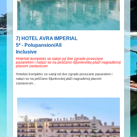
7) HOTEL AVRA IMPERIAL
5* - Polupansion/All
Inclusive
Hotelski kompleks se satoji od dve zgrade povezane
pasarelom i nalazi se na peščano-šljunkovitoj plaži nagrađenoj
plavom zastavicom
Hotelski kompleks se satoji od dve zgrade povezane pasarelom i
nalazi se na peščano-šljunkovitoj plaži nagrađenoj plavom
zastavicom...