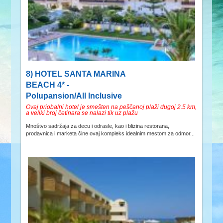
8) HOTEL SANTA MARINA
BEACH 4* -
Polupansion/All Inclusive
Ovaj priobalni hotel je smešten na peščanoj plaži dugoj 2.5 km,
a veliki broj četinara se nalazi tik uz plažu
Mnoštvo sadržaja za decu i odrasle, kao i blizina restorana,
prodavnica i marketa čine ovaj kompleks idealnim mestom za odmor...