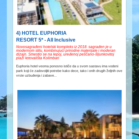
4) HOTEL EUPHORIA
RESORT 5* - All Inclusive
Novosagrađeni hotelski kompleks iz 2018. sagrađen je u
modernom stilu, kombinujući prirodne materijale i moderan
dizajn. Smestio se na lepoj, uređenoj peščano-šljunkovitoj
plaži letovališta Kolimbari
Euphoria hotel veoma ponosno ističe da u svom sastavu ima vodeni
park koji će zadovoljiti potrebe kako dece, tako i onih drugih željnih ove
vrste uzbuđenja i zabave...