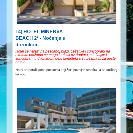
14) HOTEL MINERVA
BEACH 2* - Noćenje s
doručkom
Hotel se nalazi na peščanoj plaži. Ležaljke i suncobrani na
okolnim plažama se mogu koristiti uz doplatu, a ležaljke i
suncobrani u dvorišnom delu kompleksa su besplatni za goste
hotela
Hotel preporučujemo putnicima koji žele povoljan smeštaj, a na odličnoj
lokaciji...