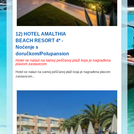
12) HOTEL AMALTHIA
BEACH RESORT 4* -
Noćenje s
doručkom/Polupansion
Hotel se nalazi na samoj peščanoj plaži koja je nagrađena
plavom zastavicom
Hotel se nalazi na samoj peščanoj plaži koja je nagrađena plavom
zastavicom...