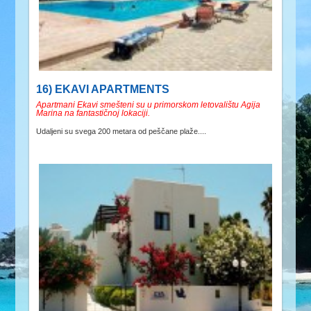
16) EKAVI APARTMENTS
Apartmani Ekavi smešteni su u primorskom letovalištu Agija
Marina na fantastičnoj lokaciji.
Udaljeni su svega 200 metara od peščane plaže....