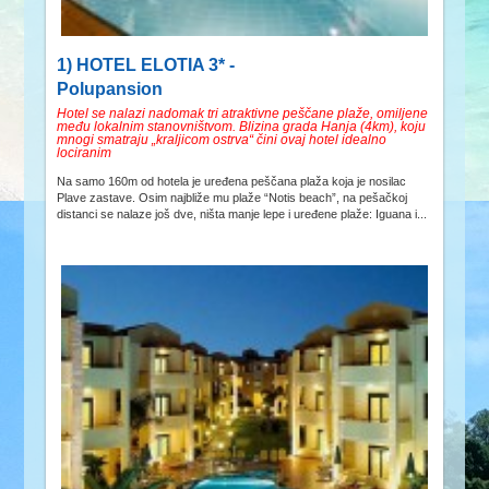
1) HOTEL ELOTIA 3* -
Polupansion
Hotel se nalazi nadomak tri atraktivne peščane plaže, omiljene
među lokalnim stanovništvom. Blizina grada Hanja (4km), koju
mnogi smatraju „kraljicom ostrva“ čini ovaj hotel idealno
lociranim
Na samo 160m od hotela je uređena peščana plaža koja je nosilac
Plave zastave. Osim najbliže mu plaže “Notis beach”, na pešačkoj
distanci se nalaze još dve, ništa manje lepe i uređene plaže: Iguana i...