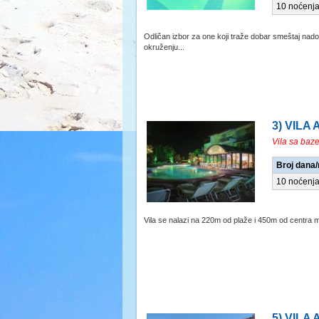
10 noćenj
Odličan izbor za one koji traže dobar smeštaj nad
okruženju...
3) VILA 
Vila sa baz
Broj dana
10 noćenj
Vila se nalazi na 220m od plaže i 450m od centra m
5) VILA