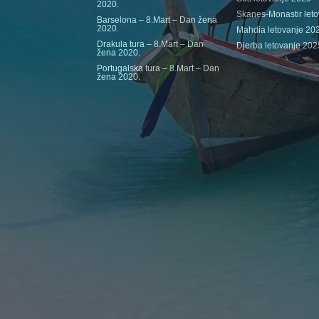
2020.
Skanes-Monastir let
Barselona – 8.Mart – Dan žena
2020.
Mahdia letovanje 20
Drakula tura – 8.Mart – Dan
Djerba letovanje 202
žena 2020.
Portugalska tura – 8.Mart – Dan
žena 2020.