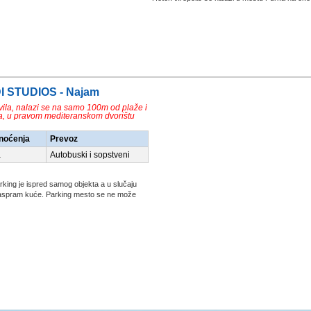
DI STUDIOS - Najam
 vila, nalazi se na samo 100m od plaže i
a, u pravom mediteranskom dvorištu
/noćenja
Prevoz
a
Autobuski i sopstveni
rking je ispred samog objekta a u slučaju
 naspram kuće. Parking mesto se ne može