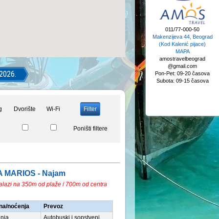
011/77-000-50
Makenzijeva 44, Beograd
(Kod Kalenić pijace)
MAPA
amostravelbeograd
@gmail.com
 2026.
Pon-Pet: 09-20 časova
Subota: 09-15 časova
g
Dvorište
Wi-Fi
Poništi filtere
LA MARIOS - Najam
nalazi na 350m od plaže i 700m od centra
na/noćenja
Prevoz
nja
Autobuski i sopstveni