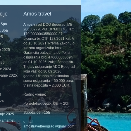
cije
Amos travel
& Spa
Amos travel DOO Beograd, MB
20850779, PIB 107682176, TR:
& Spa
170-0030043550000-37.
25
Licenca br. OTP 127/2021 kat. A
025
od 15.10.2021. Prema Zakonu o
turizmu organizator ima
e 2025
Garanciju putovanja po Polisi
5
osiguranja broj 470000065694
od 01.10.2025. zaključenom sa
025
Triglav osiguranje ADO Beograd
je 2024.
koja važi do 30.09.2026.
vanje 2025
godine. Ukupna maksimalna
suma osiguranja – 50.000 eura.
Visina depozita – 2.000 EUR.
Radno vreme:
5
24.
Ponedeljak-petak: 09h – 20h
Subota: 09h-15h
anje 2025
 Hamamet
e-mail:
amostravelbeograd@gmail.com