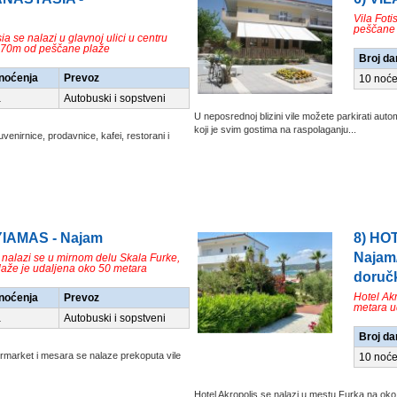
Vila Foti
peščane 
ia se nalazi u glavnoj ulici u centru
170m od peščane plaže
Broj da
/noćenja
Prevoz
10 noće
a
Autobuski i sopstveni
U neposrednoj blizini vile možete parkirati autom
koji je svim gostima na raspolaganju...
venirnice, prodavnice, kafei, restorani i
 YIAMAS - Najam
8) HO
Najam
 nalazi se u mirnom delu Skala Furke,
laže je udaljena oko 50 metara
doruč
Hotel Ak
/noćenja
Prevoz
metara u
a
Autobuski i sopstveni
Broj da
rmarket i mesara se nalaze prekoputa vile
10 noće
Hotel Akropolis se nalazi u mestu Furka na oko 