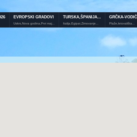
026
EVROPSKI GRADOVI
TURSKA,ŠPANIJA...
GRČKA-VODIČ
Uskrs,Nova godina,Prvi maj...
Italija,Egipat,Zimovanje...
Plaže,letovališta...