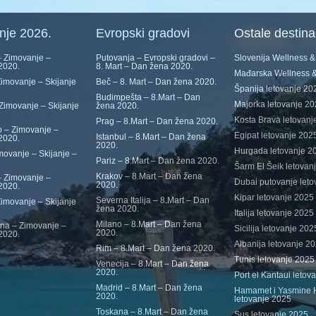
nje 2026.
Evropski gradovi
Ostale destina
 Zimovanje –
Putovanja – Evropski gradovi –
Slovenija Wellness 
 2020.
8. Mart – Dan žena 2020.
Mađarska Wellness 
imovanje – Skijanje
Beč – 8. Mart – Dan žena 2020.
Španija letovanje 20
Budimpešta – 8.Mart – Dan
Majorka letovanje 2
Zimovanje – Skijanje
žena 2020.
Kosta Brava letovanj
Prag – 8.Mart – Dan žena 2020.
 – Zimovanje –
Egipat letovanje 202
Istanbul – 8.Mart – Dan žena
 2020.
2020.
Hurgada letovanje 2
movanje – Skijanje –
Pariz – 8.Mart – Dan žena 2020.
Šarm El Šeik letovan
Krakov – 8.Mart – Dan žena
 Zimovanje –
Dubai putovanje leto
2020.
 2020.
Kipar letovanje 2025
Severna Italija – 8.Mart – Dan
Zimovanje – Skijanje
žena 2020.
Italija letovanje 2025
Milano – 8.Mart – Dan žena
ina – Zimovanje –
Sicilija letovanje 202
2020.
 2020.
Albanija letovanje 20
Rim – 8.Mart – Dan žena 2020.
Tunis letovanje 2025
Venecija – 8.Mart – Dan žena
2020.
Port el Kantaui letov
Madrid – 8.Mart – Dan žena
Hamamet i Yasmine
2020.
letovanje 2025
Toskana – 8.Mart – Dan žena
Sus letovanje 2025