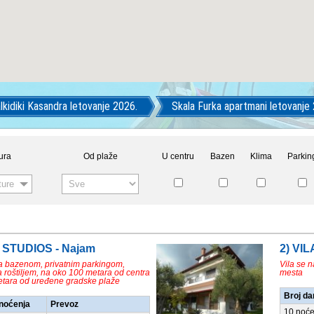
lkidiki Kasandra letovanje 2026.
Skala Furka apartmani letovanje
ura
Od plaže
U centru
Bazen
Klima
Parkin
ture
A STUDIOS - Najam
2) VI
 bazenom, privatnim parkingom,
Vila se 
 roštiljem, na oko 100 metara od centra
mesta
etara od uređene gradske plaže
Broj da
/noćenja
Prevoz
10 noće