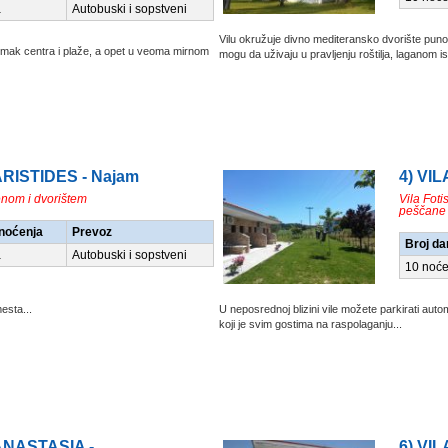
a
Autobuski i sopstveni
Vilu okružuje divno mediteransko dvorište puno
omak centra i plaže, a opet u veoma mirnom
mogu da uživaju u pravljenju roštilja, laganom isp
ARISTIDES - Najam
4) VIL
enom i dvorištem
Vila Foti
peščane 
/noćenja
Prevoz
Broj da
a
Autobuski i sopstveni
10 noće
esta...
U neposrednoj blizini vile možete parkirati autom
koji je svim gostima na raspolaganju...
 ANASTASIA -
6) VIL