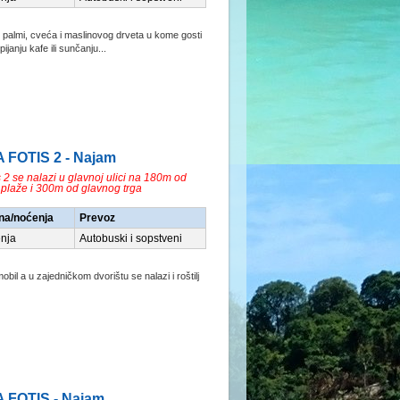
 palmi, cveća i maslinovog drveta u kome gosti
ijanju kafe ili sunčanju...
A FOTIS 2 - Najam
s 2 se nalazi u glavnoj ulici na 180m od
plaže i 300m od glavnog trga
na/noćenja
Prevoz
nja
Autobuski i sopstveni
obil a u zajedničkom dvorištu se nalazi i roštilj
A FOTIS - Najam