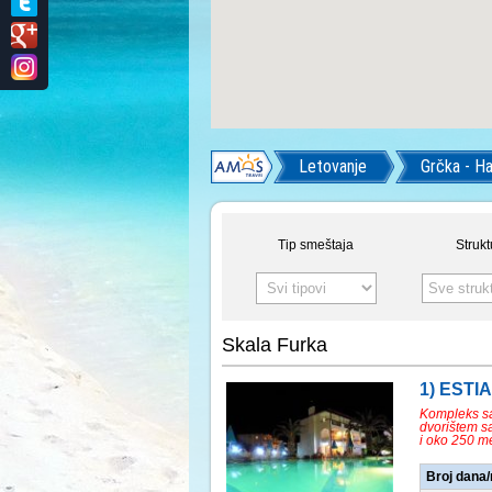
Letovanje
Grčka - Ha
Tip smeštaja
Strukt
Sve struk
Skala Furka
1) ESTI
Kompleks sa
dvorištem sa
i oko 250 m
Broj dana