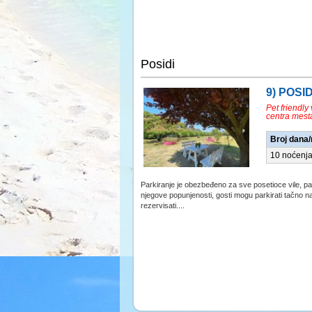
Posidi
9) POSI
Pet friendly
centra mest
Broj dana
10 noćenj
Parkiranje je obezbeđeno za sve posetioce vile, pa
njegove popunjenosti, gosti mogu parkirati tačno
rezervisati....