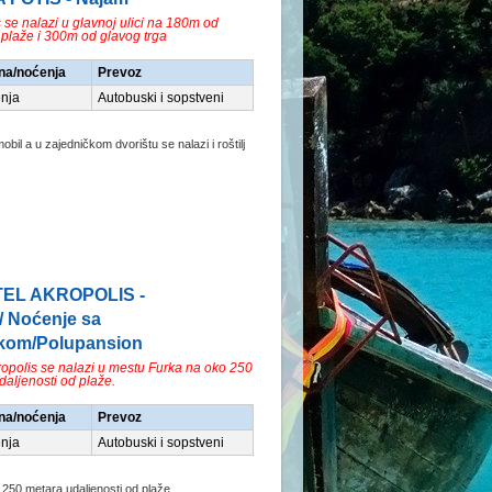
s se nalazi u glavnoj ulici na 180m od
plaže i 300m od glavog trga
na/noćenja
Prevoz
nja
Autobuski i sopstveni
obil a u zajedničkom dvorištu se nalazi i roštilj
TEL AKROPOLIS -
/ Noćenje sa
kom/Polupansion
ropolis se nalazi u mestu Furka na oko 250
daljenosti od plaže.
na/noćenja
Prevoz
nja
Autobuski i sopstveni
250 metara udaljenosti od plaže....