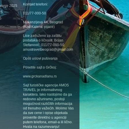
Kontakt telefoni:
ovanje 2025
25
011/77-000-50
5
Makenzijeva 44, Beograd
(Kod Kalenić pijace)
Lice zaduženo za zaštitu
podataka o ličnosti: Bojan
Stefanović, 011/77-000-50,
amostravelbeograd@gmail.com
Opšti uslovi putovanja
Posetite sajt o Grčkoj:
www.grckanadlanu.rs
Sajt turističke agencije AMOS
TRAVEL je informativnog
karaktera. Iako nastojimo da ga
redovno ažuriramo, postoji
mogućnost različitih informacija
od trenutno važećih. Molimo Vas
da sve cene i opise objekata
proverite direktno u agenciji
putem telefona, email-a ili lično.
Hvala na razumevanju!