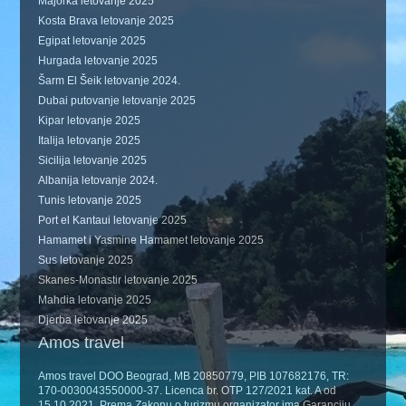
Majorka letovanje 2025
Kosta Brava letovanje 2025
Egipat letovanje 2025
Hurgada letovanje 2025
Šarm El Šeik letovanje 2024.
Dubai putovanje letovanje 2025
Kipar letovanje 2025
Italija letovanje 2025
Sicilija letovanje 2025
Albanija letovanje 2024.
Tunis letovanje 2025
Port el Kantaui letovanje 2025
Hamamet i Yasmine Hamamet letovanje 2025
Sus letovanje 2025
Skanes-Monastir letovanje 2025
Mahdia letovanje 2025
Djerba letovanje 2025
Amos travel
Amos travel DOO Beograd, MB 20850779, PIB 107682176, TR:
170-0030043550000-37. Licenca br. OTP 127/2021 kat. A od
15.10.2021. Prema Zakonu o turizmu organizator ima Garanciju