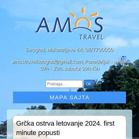
Beograd, Makenzijeva 44, 011/7700050
amostravelbeograd@gmail.com; Ponedeljak - petak:
09h - 20h, subota: 09h-15h
MAPA SAJTA
Grčka ostrva letovanje 2024. first
minute popusti