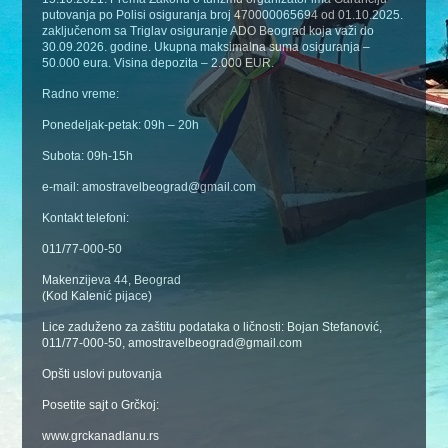
putovanja po Polisi osiguranja broj 470000065694 od 01.10.2025.
zaključenom sa Triglav osiguranje ADO Beograd koja važi do
30.09.2026. godine. Ukupna maksimalna suma osiguranja –
50.000 eura. Visina depozita – 2.000 EUR.
Radno vreme:
Ponedeljak-petak: 09h – 20h
Subota: 09h-15h
e-mail: amostravelbeograd@gmail.com
Kontakt telefoni:
011/77-000-50
Makenzijeva 44, Beograd
(Kod Kalenić pijace)
Lice zaduženo za zaštitu podataka o ličnosti: Bojan Stefanović,
011/77-000-50, amostravelbeograd@gmail.com
Opšti uslovi putovanja
Posetite sajt o Grčkoj:
www.grckanadlanu.rs