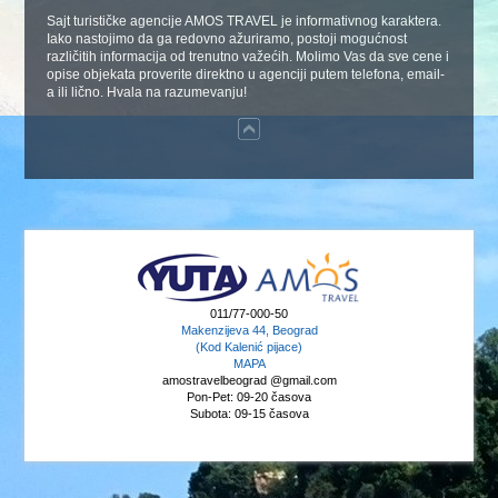
Sajt turističke agencije AMOS TRAVEL je informativnog karaktera.
Iako nastojimo da ga redovno ažuriramo, postoji mogućnost
različitih informacija od trenutno važećih. Molimo Vas da sve cene i
opise objekata proverite direktno u agenciji putem telefona, email-
a ili lično. Hvala na razumevanju!
011/77-000-50
Makenzijeva 44, Beograd
(Kod Kalenić pijace)
MAPA
amostravelbeograd @gmail.com
Pon-Pet: 09-20 časova
Subota: 09-15 časova