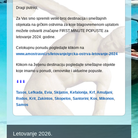
Dragi putnici,
Za Vas smo spremili veliki broj destinacija i smeštajnih
objekata na grčkim ostrvima za koje blagovremenom uplatom
možete ostvariti značajne FIRST MINUTE POPUSTE za
letovanje 2024. godine.
Celokupnu ponudu pogledajte klikom na
www.amostravel.rs/letovanje/grcka-ostrva-letovanje-2024
Klikom na željenu destinaciju pogledajte smeštajne objekte
koje imamo u ponudi, cenovnike i aktuelne popuste.
⇓⇓⇓
Tasos
,
Lefkada
,
Evia
,
Skijatos
,
Kefalonija
,
Krf
,
Amuljani
,
Rodos
,
Krit
,
Zakintos
,
Skopelos
,
Santorini
,
Kos
,
Mikonos
,
Samos
Letovanje 2026.