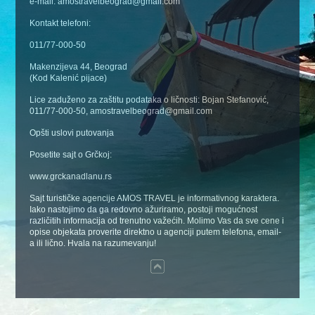
e-mail: amostravelbeograd@gmail.com
Kontakt telefoni:
011/77-000-50
Makenzijeva 44, Beograd
(Kod Kalenić pijace)
Lice zaduženo za zaštitu podataka o ličnosti: Bojan Stefanović,
011/77-000-50, amostravelbeograd@gmail.com
Opšti uslovi putovanja
Posetite sajt o Grčkoj:
www.grckanadlanu.rs
Sajt turističke agencije AMOS TRAVEL je informativnog karaktera.
Iako nastojimo da ga redovno ažuriramo, postoji mogućnost
različitih informacija od trenutno važećih. Molimo Vas da sve cene i
opise objekata proverite direktno u agenciji putem telefona, email-
a ili lično. Hvala na razumevanju!