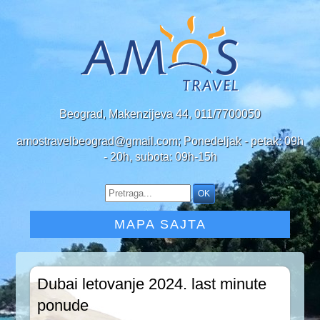
Beograd, Makenzijeva 44, 011/7700050
amostravelbeograd@gmail.com; Ponedeljak - petak: 09h
- 20h, subota: 09h-15h
MAPA SAJTA
Dubai letovanje 2024. last minute
ponude