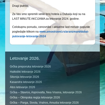
Dragi putnici,
Za Vas smo spremili veliki broj hotela u Dubaiju koji su na
LAST MINUTE AKCIJAMA za letovanje 2024. godine.
Celokupnu ponudu, cenovnike i aktuelne last minute popuste
pogledajte klikom na
www.amostravel.rs/aranzmani/dubai-
putovanje-letovanje-2024
Letovanje 2026.
Grčka preporuka letovanje 2026
Halkidiki letovanje 2026
Sitonija letovanje 2026
Kasandra letovanje 2026
Atos letovanje 2026
Grčka – Stavros, Asprovalta, Nea Vrasna, letovanje 2026
Grčka – Olimpska regija letovanje 2026
Grčka – Parga, Sivota, Vrahos, Amudia letovanje 2026