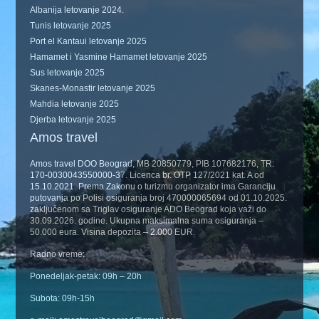
Albanija letovanje 2024.
Tunis letovanje 2025
Port el Kantaui letovanje 2025
Hamamet i Yasmine Hamamet letovanje 2025
Sus letovanje 2025
Skanes-Monastir letovanje 2025
Mahdia letovanje 2025
Djerba letovanje 2025
Amos travel
Amos travel DOO Beograd, MB 20850779, PIB 107682176, TR:
170-0030043550000-37. Licenca br. OTP 127/2021 kat. A od
15.10.2021. Prema Zakonu o turizmu organizator ima Garanciju
putovanja po Polisi osiguranja broj 470000065694 od 01.10.2025.
zaključenom sa Triglav osiguranje ADO Beograd koja važi do
30.09.2026. godine. Ukupna maksimalna suma osiguranja –
50.000 eura. Visina depozita – 2.000 EUR.
Radno vreme:
Ponedeljak-petak: 09h – 20h
Subota: 09h-15h