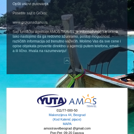
Opšti uslovi putovanja
Posetite sajt o Grčkoj:
www.grckanadlanu.rs
Sajt turističke agencije AMOS TRAVEL je informativnog karaktera.
Iako nastojimo da ga redovno ažuriramo, postoji mogućnost
različitih informacija od trenutno važećih. Molimo Vas da sve cene i
opise objekata proverite direktno u agenciji putem telefona, email-
a ili lično. Hvala na razumevanju!
011/77-000-50
Makenzijeva 44, Beograd
(Kod Kalenić pijace)
MAPA
amostravelbeograd @gmail.com
Pon-Pet: 09-20 časova