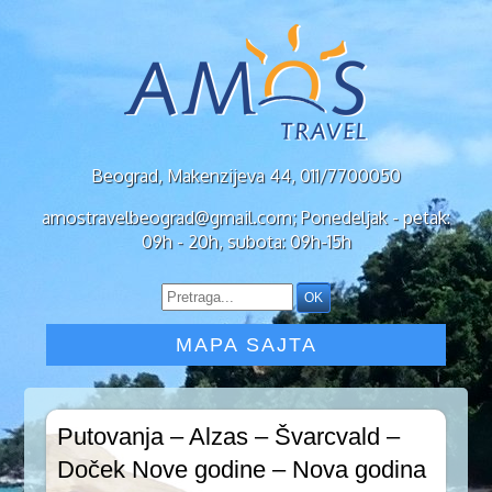
Beograd, Makenzijeva 44, 011/7700050
amostravelbeograd@gmail.com; Ponedeljak - petak:
09h - 20h, subota: 09h-15h
MAPA SAJTA
Putovanja – Alzas – Švarcvald –
Doček Nove godine – Nova godina