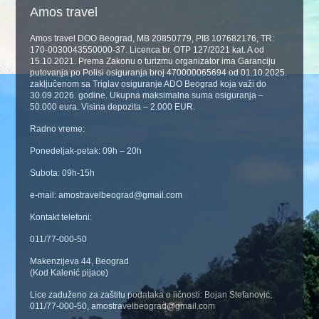
Amos travel
Amos travel DOO Beograd, MB 20850779, PIB 107682176, TR:
170-0030043550000-37. Licenca br. OTP 127/2021 kat. A od
15.10.2021. Prema Zakonu o turizmu organizator ima Garanciju
putovanja po Polisi osiguranja broj 470000065694 od 01.10.2025.
zaključenom sa Triglav osiguranje ADO Beograd koja važi do
30.09.2026. godine. Ukupna maksimalna suma osiguranja –
50.000 eura. Visina depozita – 2.000 EUR.
Radno vreme:
Ponedeljak-petak: 09h – 20h
Subota: 09h-15h
e-mail: amostravelbeograd@gmail.com
Kontakt telefoni:
011/77-000-50
Makenzijeva 44, Beograd
(Kod Kalenić pijace)
Lice zaduženo za zaštitu podataka o ličnosti: Bojan Stefanović,
011/77-000-50, amostravelbeograd@gmail.com