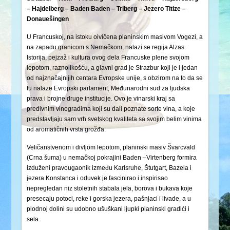
– Hajdelberg – Baden Baden – Triberg – Jezero Titize –
Donauešingen
U Francuskoj, na istoku oivičena planinskim masivom Vogezi, a
na zapadu granicom s Nemačkom, nalazi se regija Alzas.
Istorija, pejzaž i kultura ovog dela Francuske plene svojom
lepotom, raznolikošću, a glavni grad je Strazbur koji je i jedan
od najznačajnijih centara Evropske unije, s obzirom na to da se
tu nalaze Evropski parlament, Međunarodni sud za ljudska
prava i brojne druge institucije. Ovo je vinarski kraj sa
predivnim vinogradima koji su dali poznate sorte vina, a koje
predstavljaju sam vrh svetskog kvaliteta sa svojim belim vinima
od aromatičnih vrsta grožđa.
Veličanstvenom i divljom lepotom, planinski masiv Švarcvald
(Crna šuma) u nemačkoj pokrajini Baden –Virtenberg formira
izduženi pravougaonik između Karlsruhe, Štutgart, Bazela i
jezera Konstanca i oduvek je fascinirao i inspirisao
nepregledan niz stoletnih stabala jela, borova i bukava koje
presecaju potoci, reke i gorska jezera, pašnjaci i livade, a u
plodnoj dolini su udobno ušuškani ljupki planinski gradići i
sela.