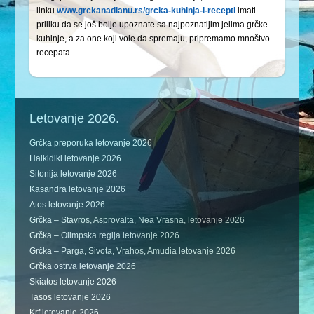
linku
www.grckanadlanu.rs/grcka-kuhinja-i-recepti
imati
priliku da se još bolje upoznate sa najpoznatijim jelima grčke
kuhinje, a za one koji vole da spremaju, pripremamo mnoštvo
recepata.
Letovanje 2026.
Grčka preporuka letovanje 2026
Halkidiki letovanje 2026
Sitonija letovanje 2026
Kasandra letovanje 2026
Atos letovanje 2026
Grčka – Stavros, Asprovalta, Nea Vrasna, letovanje 2026
Grčka – Olimpska regija letovanje 2026
Grčka – Parga, Sivota, Vrahos, Amudia letovanje 2026
Grčka ostrva letovanje 2026
Skiatos letovanje 2026
Tasos letovanje 2026
Krf letovanje 2026