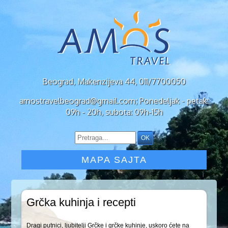
Beograd, Makenzijeva 44, 011/7700050
amostravelbeograd@gmail.com; Ponedeljak - petak:
09h - 20h, subota: 09h-15h
MAPA SAJTA
Grčka kuhinja i recepti
Dragi putnici, ljubitelji Grčke i grčke kuhinje, uskoro ćete na