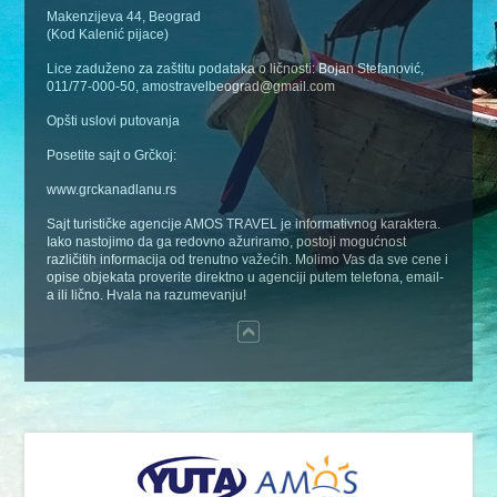
Makenzijeva 44, Beograd
(Kod Kalenić pijace)
Lice zaduženo za zaštitu podataka o ličnosti: Bojan Stefanović,
011/77-000-50, amostravelbeograd@gmail.com
Opšti uslovi putovanja
Posetite sajt o Grčkoj:
www.grckanadlanu.rs
Sajt turističke agencije AMOS TRAVEL je informativnog karaktera.
Iako nastojimo da ga redovno ažuriramo, postoji mogućnost
različitih informacija od trenutno važećih. Molimo Vas da sve cene i
opise objekata proverite direktno u agenciji putem telefona, email-
a ili lično. Hvala na razumevanju!