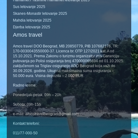
Hamamet i Yasmine Hamamet letovanje 2025
Sus letovanje 2025
Skanes-Monastir letovanje 2025
Mahdia letovanje 2025
Djerba letovanje 2025
Amos travel
Amos travel DOO Beograd, MB 20850779, PIB 107682176, TR:
170-0030043550000-37. Licenca br. OTP 127/2021 kat. A od
15.10.2021. Prema Zakonu o turizmu organizator ima Garanciju
putovanja po Polisi osiguranja broj 470000065694 od 01.10.2025.
zaključenom sa Triglav osiguranje ADO Beograd koja važi do
30.09.2026. godine. Ukupna maksimalna suma osiguranja –
50.000 eura. Visina depozita – 2.000 EUR.
Radno vreme:
Ponedeljak-petak: 09h – 20h
Subota: 09h-15h
e-mail: amostravelbeograd@gmail.com
Kontakt telefoni:
011/77-000-50