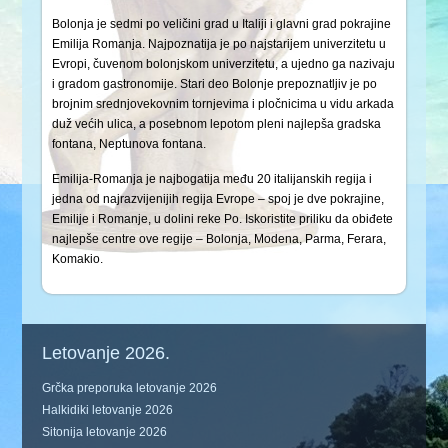
Bolonja je sedmi po veličini grad u Italiji i glavni grad pokrajine
Emilija Romanja. Najpoznatija je po najstarijem univerzitetu u
Evropi, čuvenom bolonjskom univerzitetu, a ujedno ga nazivaju
i gradom gastronomije. Stari deo Bolonje prepoznatljiv je po
brojnim srednjovekovnim tornjevima i pločnicima u vidu arkada
duž većih ulica, a posebnom lepotom pleni najlepša gradska
fontana, Neptunova fontana.
Emilija-Romanja je najbogatija među 20 italijanskih regija i
jedna od najrazvijenijih regija Evrope – spoj je dve pokrajine,
Emilije i Romanje, u dolini reke Po. Iskoristite priliku da obiđete
najlepše centre ove regije – Bolonja, Modena, Parma, Ferara,
Komakio.
Letovanje 2026.
Grčka preporuka letovanje 2026
Halkidiki letovanje 2026
Sitonija letovanje 2026