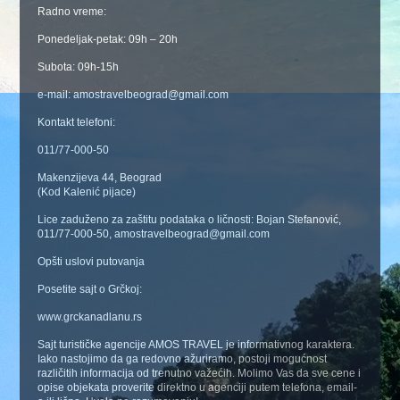
Radno vreme:
Ponedeljak-petak: 09h – 20h
Subota: 09h-15h
e-mail: amostravelbeograd@gmail.com
Kontakt telefoni:
011/77-000-50
Makenzijeva 44, Beograd
(Kod Kalenić pijace)
Lice zaduženo za zaštitu podataka o ličnosti: Bojan Stefanović,
011/77-000-50, amostravelbeograd@gmail.com
Opšti uslovi putovanja
Posetite sajt o Grčkoj:
www.grckanadlanu.rs
Sajt turističke agencije AMOS TRAVEL je informativnog karaktera.
Iako nastojimo da ga redovno ažuriramo, postoji mogućnost
različitih informacija od trenutno važećih. Molimo Vas da sve cene i
opise objekata proverite direktno u agenciji putem telefona, email-