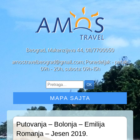
Beograd, Makenzijeva 44, 011/7700050
amostravelbeograd@gmail.com; Ponedeljak - petak:
09h - 20h, subota: 09h-15h
MAPA SAJTA
Putovanja – Bolonja – Emilija
Romanja – Jesen 2019.