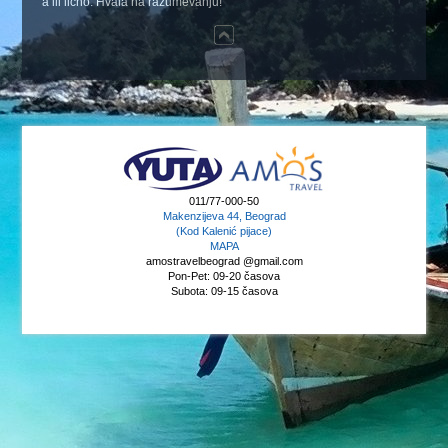
a ili lično. Hvala na razumevanju!
011/77-000-50
Makenzijeva 44, Beograd
(Kod Kalenić pijace)
MAPA
amostravelbeograd @gmail.com
Pon-Pet: 09-20 časova
Subota: 09-15 časova