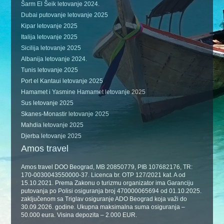
Šarm El Šeik letovanje 2024.
Dubai putovanje letovanje 2025
Kipar letovanje 2025
Italija letovanje 2025
Sicilija letovanje 2025
Albanija letovanje 2024.
Tunis letovanje 2025
Port el Kantaui letovanje 2025
Hamamet i Yasmine Hamamet letovanje 2025
Sus letovanje 2025
Skanes-Monastir letovanje 2025
Mahdia letovanje 2025
Djerba letovanje 2025
Amos travel
Amos travel DOO Beograd, MB 20850779, PIB 107682176, TR:
170-0030043550000-37. Licenca br. OTP 127/2021 kat. A od
15.10.2021. Prema Zakonu o turizmu organizator ima Garanciju
putovanja po Polisi osiguranja broj 470000065694 od 01.10.2025.
zaključenom sa Triglav osiguranje ADO Beograd koja važi do
30.09.2026. godine. Ukupna maksimalna suma osiguranja –
50.000 eura. Visina depozita – 2.000 EUR.