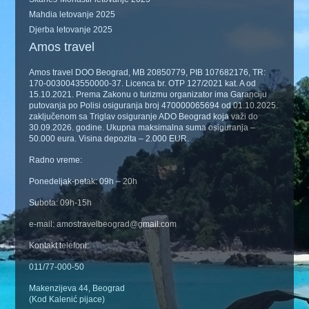
Mahdia letovanje 2025
Djerba letovanje 2025
Amos travel
Amos travel DOO Beograd, MB 20850779, PIB 107682176, TR:
170-0030043550000-37. Licenca br. OTP 127/2021 kat. A od
15.10.2021. Prema Zakonu o turizmu organizator ima Garanciju
putovanja po Polisi osiguranja broj 470000065694 od 01.10.2025.
zaključenom sa Triglav osiguranje ADO Beograd koja važi do
30.09.2026. godine. Ukupna maksimalna suma osiguranja –
50.000 eura. Visina depozita – 2.000 EUR.
Radno vreme:
Ponedeljak-petak: 09h – 20h
Subota: 09h-15h
e-mail: amostravelbeograd@gmail.com
Kontakt telefoni:
011/77-000-50
Makenzijeva 44, Beograd
(Kod Kalenić pijace)