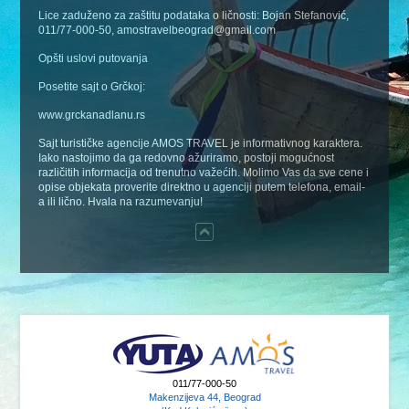
Lice zaduženo za zaštitu podataka o ličnosti: Bojan Stefanović,
011/77-000-50, amostravelbeograd@gmail.com
Opšti uslovi putovanja
Posetite sajt o Grčkoj:
www.grckanadlanu.rs
Sajt turističke agencije AMOS TRAVEL je informativnog karaktera.
Iako nastojimo da ga redovno ažuriramo, postoji mogućnost
različitih informacija od trenutno važećih. Molimo Vas da sve cene i
opise objekata proverite direktno u agenciji putem telefona, email-
a ili lično. Hvala na razumevanju!
011/77-000-50
Makenzijeva 44, Beograd