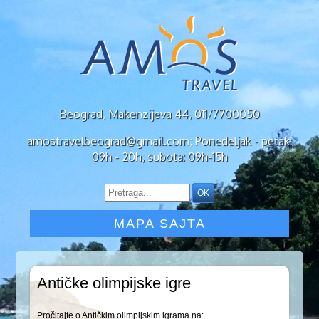
Beograd, Makenzijeva 44, 011/7700050
amostravelbeograd@gmail.com; Ponedeljak - petak:
09h - 20h, subota: 09h-15h
MAPA SAJTA
Antičke olimpijske igre
Pročitajte o Antičkim olimpijskim igrama na: