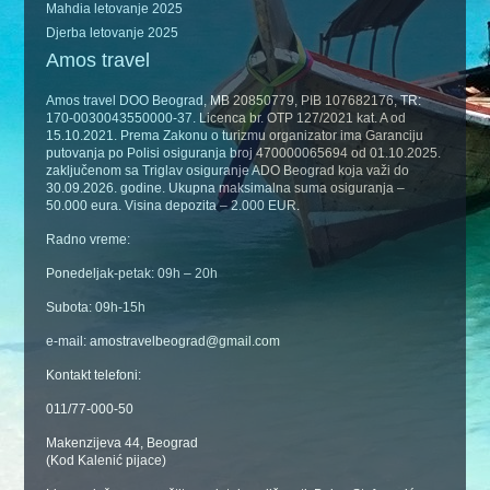
Mahdia letovanje 2025
Djerba letovanje 2025
Amos travel
Amos travel DOO Beograd, MB 20850779, PIB 107682176, TR:
170-0030043550000-37. Licenca br. OTP 127/2021 kat. A od
15.10.2021. Prema Zakonu o turizmu organizator ima Garanciju
putovanja po Polisi osiguranja broj 470000065694 od 01.10.2025.
zaključenom sa Triglav osiguranje ADO Beograd koja važi do
30.09.2026. godine. Ukupna maksimalna suma osiguranja –
50.000 eura. Visina depozita – 2.000 EUR.
Radno vreme:
Ponedeljak-petak: 09h – 20h
Subota: 09h-15h
e-mail: amostravelbeograd@gmail.com
Kontakt telefoni:
011/77-000-50
Makenzijeva 44, Beograd
(Kod Kalenić pijace)