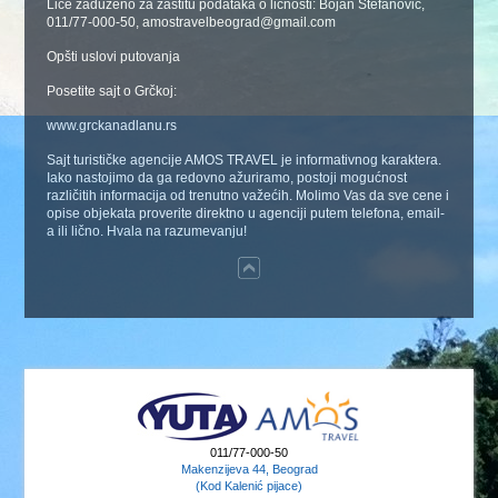
Lice zaduženo za zaštitu podataka o ličnosti: Bojan Stefanović,
011/77-000-50, amostravelbeograd@gmail.com
Opšti uslovi putovanja
Posetite sajt o Grčkoj:
www.grckanadlanu.rs
Sajt turističke agencije AMOS TRAVEL je informativnog karaktera.
Iako nastojimo da ga redovno ažuriramo, postoji mogućnost
različitih informacija od trenutno važećih. Molimo Vas da sve cene i
opise objekata proverite direktno u agenciji putem telefona, email-
a ili lično. Hvala na razumevanju!
011/77-000-50
Makenzijeva 44, Beograd
(Kod Kalenić pijace)