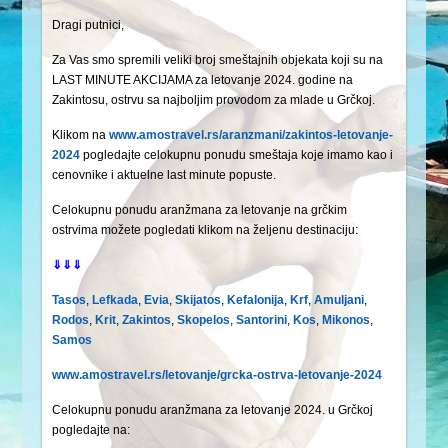
Dragi putnici,
Za Vas smo spremili veliki broj smeštajnih objekata koji su na
LAST MINUTE AKCIJAMA za letovanje 2024. godine na
Zakintosu, ostrvu sa najboljim provodom za mlade u Grčkoj.
Klikom na
www.amostravel.rs/aranzmani/zakintos-letovanje-
2024
pogledajte celokupnu ponudu smeštaja koje imamo kao i
cenovnike i aktuelne last minute popuste.
Celokupnu ponudu aranžmana za letovanje na grčkim
ostrvima možete pogledati klikom na željenu destinaciju:
⇓⇓⇓
Tasos
,
Lefkada
,
Evia
,
Skijatos
,
Kefalonija
,
Krf
,
Amuljani
,
Rodos
,
Krit
,
Zakintos
,
Skopelos
,
Santorini
,
Kos
,
Mikonos
,
Samos
www.amostravel.rs/letovanje/grcka-ostrva-letovanje-2024
Celokupnu ponudu aranžmana za letovanje 2024. u Grčkoj
pogledajte na: