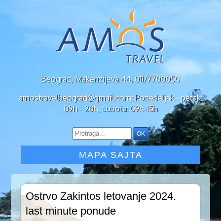
Beograd, Makenzijeva 44, 011/7700050
amostravelbeograd@gmail.com; Ponedeljak - petak:
09h - 20h, subota: 09h-15h
MAPA SAJTA
Ostrvo Zakintos letovanje 2024.
last minute ponude