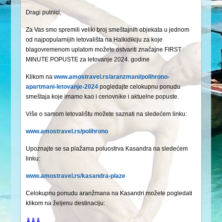
Dragi putnici,
Za Vas smo spremili veliki broj smeštajnih objekata u jednom
od najpopularnijih letovališta na Halkidikiju za koje
blagovremenom uplatom možete ostvariti značajne FIRST
MINUTE POPUSTE za letovanje 2024. godine
Klikom na
www.amostravel.rs/aranzmani/polihrono-
apartmani-letovanje-2024
pogledajte celokupnu ponudu
smeštaja koje imamo kao i cenovnike i aktuelne popuste.
Više o samom letovalištu možete saznati na sledećem linku:
www.amostravel.rs/polihrono
Upoznajte se sa plažama poluostrva Kasandra na sledećem
linku:
www.amostravel.rs/kasandra-plaze
Celokupnu ponudu aranžmana na Kasandri možete pogledati
klikom na željenu destinaciju:
⇓⇓⇓