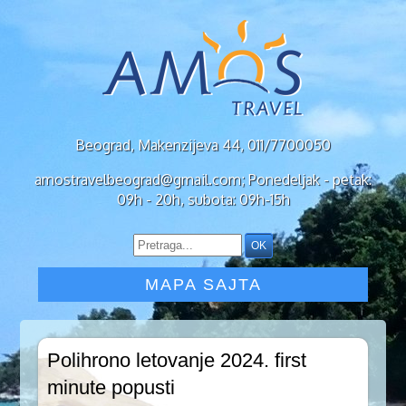
Beograd, Makenzijeva 44, 011/7700050
amostravelbeograd@gmail.com; Ponedeljak - petak:
09h - 20h, subota: 09h-15h
MAPA SAJTA
Polihrono letovanje 2024. first
minute popusti