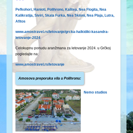
Pefkohori
,
Hanioti
,
Polihrono
,
Kalitea
,
Nea Flogita
,
Nea
Kalikratija
,
Siviri
,
Skala Furka
,
Nea Skioni
,
Nea Plaja
,
Lutra
,
Afitos
www.amostravel.rs/letovanje/grcka-halkidiki-kasandra-
letovanje-2024
Celokupnu ponudu aranžmana za letovanje 2024. u Grčkoj
pogledajte na:
www.amostravel.rs/letovanje
Amosova preporuka vila u Polihronu:
Nemo studios