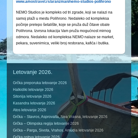
www.amostravel.rs/aranzman/nemo-studios-polihrono
NEMO Studios je kompleks od tri zgrade, koji se nalazi na
samoj plaži u mestu Polihrono. Nedaleko od kompleksa
počinje prelepo šetalište, koje se pruža duž čitave obale
Polihrona. Izvrsna lokacija Vam pruža mogućnost mirnog
odmora. Nedaleko od kompleksa NEMO nalaze se market,
pekara, suvenirnica, veliki broj restorana, kafića i butika.
Letovanje 2026.
Grčka preporuka letovanje 2026
Halkidiki letovanje 2026
Sitonija letovanje 2026
Kasandra letovanje 2026
Atos letovanje 2026
Grčka – Stavros, Asprovalta, Nea Vrasna, letovanje 2026
Grčka – Olimpska regija letovanje 2026
Grčka – Parga, Sivota, Vrahos, Amudia letovanje 2026
Grčka ostrva letovanje 2026