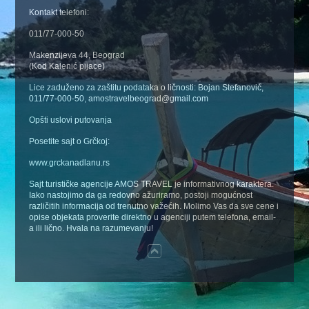
Kontakt telefoni:
011/77-000-50
Makenzijeva 44, Beograd
(Kod Kalenić pijace)
Lice zaduženo za zaštitu podataka o ličnosti: Bojan Stefanović,
011/77-000-50, amostravelbeograd@gmail.com
Opšti uslovi putovanja
Posetite sajt o Grčkoj:
www.grckanadlanu.rs
Sajt turističke agencije AMOS TRAVEL je informativnog karaktera.
Iako nastojimo da ga redovno ažuriramo, postoji mogućnost
različitih informacija od trenutno važećih. Molimo Vas da sve cene i
opise objekata proverite direktno u agenciji putem telefona, email-
a ili lično. Hvala na razumevanju!