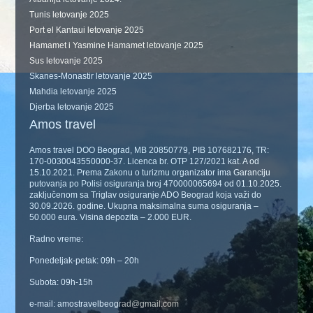
Tunis letovanje 2025
Port el Kantaui letovanje 2025
Hamamet i Yasmine Hamamet letovanje 2025
Sus letovanje 2025
Skanes-Monastir letovanje 2025
Mahdia letovanje 2025
Djerba letovanje 2025
Amos travel
Amos travel DOO Beograd, MB 20850779, PIB 107682176, TR:
170-0030043550000-37. Licenca br. OTP 127/2021 kat. A od
15.10.2021. Prema Zakonu o turizmu organizator ima Garanciju
putovanja po Polisi osiguranja broj 470000065694 od 01.10.2025.
zaključenom sa Triglav osiguranje ADO Beograd koja važi do
30.09.2026. godine. Ukupna maksimalna suma osiguranja –
50.000 eura. Visina depozita – 2.000 EUR.
Radno vreme:
Ponedeljak-petak: 09h – 20h
Subota: 09h-15h
e-mail: amostravelbeograd@gmail.com