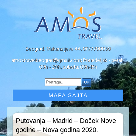
Beograd, Makenzijeva 44, 011/7700050
amostravelbeograd@gmail.com; Ponedeljak - petak:
09h - 20h, subota: 09h-15h
MAPA SAJTA
Putovanja – Madrid – Doček Nove
godine – Nova godina 2020.