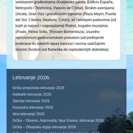
velelepnim građevinama (Kraljevska palata, Edificio España,
Metropolis i Telefonica, Palacio de Cristal), širokim avenijama
(Alcala, Gran Via) i grandioznim trgovima (Plaza Mayor, Puerta
del Sol, Cibeles, Neptuno, Colon), ali i prelepim parkovima (od
kojih je najveći i najpopularniji Retiro), bogatim muzejima
(Prado, Reina Sofia, Thyssen-Bornemisza), izuzetno
raznovrsnom gastronomskom ponudom (od prefinjenih
restorana do lokalnih tapas barova) i veoma sadržajnim
noćnim životom (od flamenka do najmodernijih diskoteka).
Letovanje 2026.
Grčka preporuka letovanje 2026
Halkidiki letovanje 2026
Sitonija letovanje 2026
Kasandra letovanje 2026
Atos letovanje 2026
Grčka – Stavros, Asprovalta, Nea Vrasna, letovanje 2026
Grčka – Olimpska regija letovanje 2026