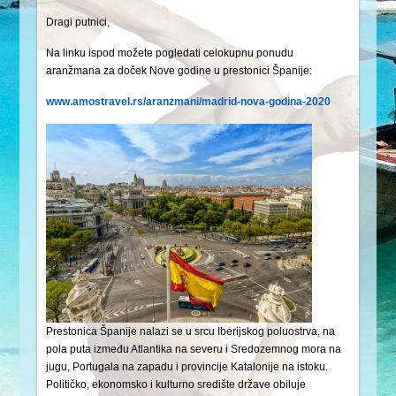
Dragi putnici,
Na linku ispod možete pogledati celokupnu ponudu
aranžmana za doček Nove godine u prestonici Španije:
www.amostravel.rs/aranzmani/madrid-nova-godina-2020
Prestonica Španije nalazi se u srcu Iberijskog poluostrva, na
pola puta između Atlantika na severu i Sredozemnog mora na
jugu, Portugala na zapadu i provincije Katalonije na istoku.
Političko, ekonomsko i kulturno središte države obiluje