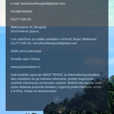
e-mail: amostravelbeograd@gmail.com
Kontakt telefoni:
011/77-000-50
Makenzijeva 44, Beograd
(Kod Kalenić pijace)
Lice zaduženo za zaštitu podataka o ličnosti: Bojan Stefanović,
011/77-000-50, amostravelbeograd@gmail.com
Opšti uslovi putovanja
Posetite sajt o Grčkoj:
www.grckanadlanu.rs
Sajt turističke agencije AMOS TRAVEL je informativnog karaktera.
Iako nastojimo da ga redovno ažuriramo, postoji mogućnost
različitih informacija od trenutno važećih. Molimo Vas da sve cene i
opise objekata proverite direktno u agenciji putem telefona, email-
a ili lično. Hvala na razumevanju!