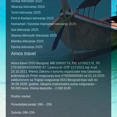
Sicilija letovanje 2025
Albanija letovanje 2024.
Tunis letovanje 2025
Port el Kantaui letovanje 2025
Hamamet i Yasmine Hamamet letovanje 2025
Sus letovanje 2025
Skanes-Monastir letovanje 2025
Mahdia letovanje 2025
Djerba letovanje 2025
Amos travel
Amos travel DOO Beograd, MB 20850779, PIB 107682176, TR:
170-0030043550000-37. Licenca br. OTP 127/2021 kat. A od
15.10.2021. Prema Zakonu o turizmu organizator ima Garanciju
putovanja po Polisi osiguranja broj 470000065694 od 01.10.2025.
zaključenom sa Triglav osiguranje ADO Beograd koja važi do
30.09.2026. godine. Ukupna maksimalna suma osiguranja –
50.000 eura. Visina depozita – 2.000 EUR.
Radno vreme:
Ponedeljak-petak: 09h – 20h
Subota: 09h-15h