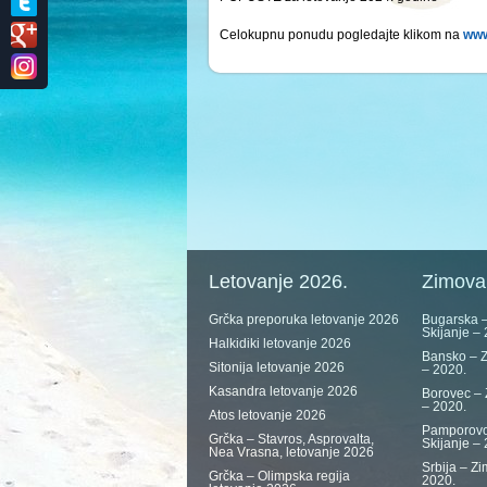
Celokupnu ponudu pogledajte klikom na
www
Letovanje 2026.
Zimova
Grčka preporuka letovanje 2026
Bugarska –
Skijanje –
Halkidiki letovanje 2026
Bansko – Z
Sitonija letovanje 2026
– 2020.
Kasandra letovanje 2026
Borovec – 
– 2020.
Atos letovanje 2026
Pamporovo
Grčka – Stavros, Asprovalta,
Skijanje –
Nea Vrasna, letovanje 2026
Srbija – Zi
Grčka – Olimpska regija
2020.