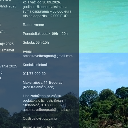
je 2024.
koja važi do 30.09.2026.
vanje 2025
godine. Ukupna maksimalna
suma osiguranja – 50.000 eura.
Visina depozita – 2.000 EUR.
Radno vreme:
5
24.
Ponedeljak-petak: 09h – 20h
Subota: 09h-15h
anje 2025
 Hamamet
e-mail:
amostravelbeograd@gmail.com
Kontakt telefoni:
ovanje 2025
25
011/77-000-50
5
Makenzijeva 44, Beograd
(Kod Kalenić pijace)
Lice zaduženo za zaštitu
podataka o ličnosti: Bojan
Stefanović, 011/77-000-50,
amostravelbeograd@gmail.com
Opšti uslovi putovanja
Posetite sajt o Grčkoj: