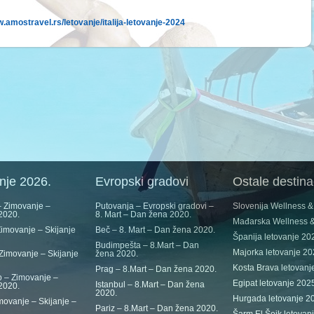
.amostravel.rs/letovanje/italija-letovanje-2024
nje 2026.
Evropski gradovi
Ostale destina
 Zimovanje –
Putovanja – Evropski gradovi –
Slovenija Wellness 
 2020.
8. Mart – Dan žena 2020.
Mađarska Wellness 
imovanje – Skijanje
Beč – 8. Mart – Dan žena 2020.
Španija letovanje 20
Budimpešta – 8.Mart – Dan
Majorka letovanje 2
Zimovanje – Skijanje
žena 2020.
Kosta Brava letovanj
Prag – 8.Mart – Dan žena 2020.
 – Zimovanje –
Egipat letovanje 202
Istanbul – 8.Mart – Dan žena
 2020.
2020.
Hurgada letovanje 2
movanje – Skijanje –
Pariz – 8.Mart – Dan žena 2020.