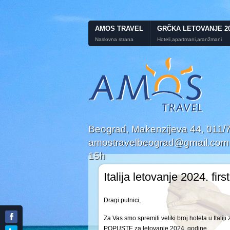
AMOS TRAVEL
GRČKA LETOVANJE 2
Naslovna strana
Hoteli,apartmani,aranžmani
Beograd, Makenzijeva 44, 011
amostravelbeograd@gmail.com; P
15h
Italija letovanje 2024. fir
Dragi putnici,
Za Vas smo spremili veliki broj hotela u Ita
POPUSTE za letovanje 2024. godine