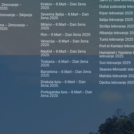
Šarm El Šeik letovan
Krakov – 8.Mart – Dan žena
 Zimovanje –
Dubai putovanje leto
2020.
 2020.
Kipar letovanje 2025
Severna Italija – 8.Mart – Dan
Zimovanje – Skijanje
žena 2020.
Italija letovanje 2025
Milano – 8.Mart – Dan žena
ina – Zimovanje –
Sicilija letovanje 202
2020.
 2020.
Albanija letovanje 20
Rim – 8.Mart – Dan žena 2020.
Tunis letovanje 2025
Venecija – 8.Mart – Dan žena
2020.
Port el Kantaui letov
Madrid – 8.Mart – Dan žena
Hamamet i Yasmine
2020.
letovanje 2025
Toskana – 8.Mart – Dan žena
Sus letovanje 2025
2020.
Skanes-Monastir let
Barselona – 8.Mart – Dan žena
2020.
Mahdia letovanje 20
Drakula tura – 8.Mart – Dan
Djerba letovanje 202
žena 2020.
Portugalska tura – 8.Mart – Dan
žena 2020.