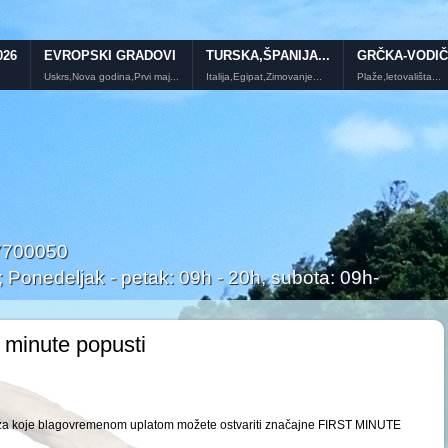
026
EVROPSKI GRADOVI
TURSKA,ŠPANIJA...
GRČKA-VODIČ
Uskrs,Nova godina,Prvi maj...
Italija,Egipat,Zimovanje...
Plaže,letovališta...
/7700050
onedeljak - petak: 09h - 20h, subota: 09h-
st minute popusti
liji za koje blagovremenom uplatom možete ostvariti značajne FIRST MINUTE