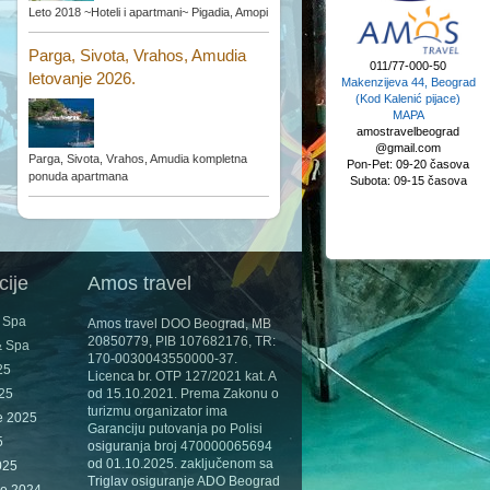
Leto 2018 ~Hoteli i apartmani~ Pigadia, Amopi
Parga, Sivota, Vrahos, Amudia
011/77-000-50
letovanje 2026.
Makenzijeva 44, Beograd
(Kod Kalenić pijace)
MAPA
amostravelbeograd
@gmail.com
Parga, Sivota, Vrahos, Amudia kompletna
Pon-Pet: 09-20 časova
ponuda apartmana
Subota: 09-15 časova
cije
Amos travel
& Spa
Amos travel DOO Beograd, MB
20850779, PIB 107682176, TR:
& Spa
170-0030043550000-37.
25
Licenca br. OTP 127/2021 kat. A
025
od 15.10.2021. Prema Zakonu o
turizmu organizator ima
e 2025
Garanciju putovanja po Polisi
5
osiguranja broj 470000065694
od 01.10.2025. zaključenom sa
025
Triglav osiguranje ADO Beograd