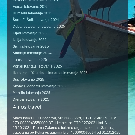
Kosta Brava letovanje 2025
Egipat letovanje 2025
Hurgada letovanje 2025
Šarm El Šeik letovanje 2024.
Dubai putovanje letovanje 2025
Kipar letovanje 2025
Italija letovanje 2025
Sicilija letovanje 2025
Albanija letovanje 2024.
Tunis letovanje 2025
Port el Kantaui letovanje 2025
Hamamet i Yasmine Hamamet letovanje 2025
Sus letovanje 2025
Skanes-Monastir letovanje 2025
Mahdia letovanje 2025
Djerba letovanje 2025
Amos travel
Amos travel DOO Beograd, MB 20850779, PIB 107682176, TR:
170-0030043550000-37. Licenca br. OTP 127/2021 kat. A od
15.10.2021. Prema Zakonu o turizmu organizator ima Garanciju
putovanja po Polisi osiguranja broj 470000065694 od 01.10.2025.