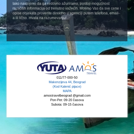
Iako nastojimo da ga redovno ažuriramo, postoji mogućnost
različitih informacija od trenutno važećih. Molimo Vas da sve cene i
opise objekata proverite direktno u agenciji putem telefona, email-
a ili lično. Hvala na razumevanju!
011/77-000-50
Makenzijeva 44, Beograd
(Kod Kalenić pijace)
MAPA
amostravelbeograd @gmail.com
Pon-Pet: 09-20 časova
Subota: 09-15 časova