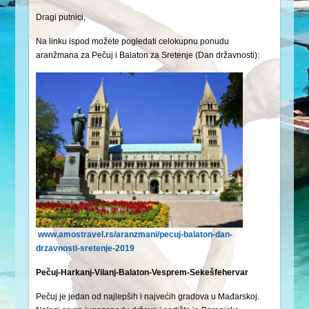
Dragi putnici,
Na linku ispod možete pogledati celokupnu ponudu
aranžmana za Pečuj i Balaton za Sretenje (Dan državnosti):
www.amostravel.rs/aranzmani/pecuj-balaton-dan-
drzavnosti-sretenje-2019
Pečuj-Harkanj-Vilanj-Balaton-Vesprem-Sekešfehervar
Pečuj je jedan od najlepših i najvećih gradova u Mađarskoj.