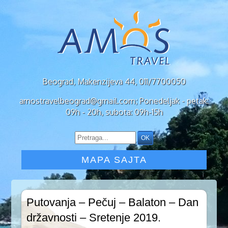
Beograd, Makenzijeva 44, 011/7700050
amostravelbeograd@gmail.com; Ponedeljak - petak:
09h - 20h, subota: 09h-15h
MAPA SAJTA
Putovanja – Pečuj – Balaton – Dan
državnosti – Sretenje 2019.