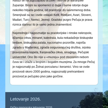
Nalazi se na jugozapadu države i sedište je Baranjske
županije. Brojni su spomenici iz duge i burne istorije duge
nekoliko hiljada godina, od praistorije do savremenog doba.
Smenjivali su se i ovde ostajali Kelti, Rimljani, Avari, Sloveni,
Mađari, Turci, Nemci, Jevreji. Gradsko jezgro Pečuja je prava
riznica starina i to je samo jedna znamenitost.
Najvrednije i najpoznatije su praistorijske i rimske nekropole,
džamija-crkva, minaret, katedrala, kula nekadašnje biskupske
tvrđave, biskupska palata, nacionalno pozorište, najviša
zgrada u Mađarskoj, zgrada osiguravajućeg društva, srpska
pravoslavna kapela, franjevačka crkva, sinagoga, Pečujski
univerzitet. Ono što nije u «muzeju» pod otvorenim nebom
čuva se i izlaže u brojnim i bogatim muzejima. Za mnoge Pečuj
je najpoznatiji po Žolnai porculanu i keramici. Vino se ovde
proizvodi skoro 2000 godina, najpoznatiji prehrambeni
proizvod je pečujsko pivo jake gorčine.
Letovanje 2026.
Grčka preporuka letovanje 2026