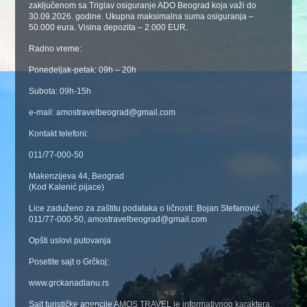
zaključenom sa Triglav osiguranje ADO Beograd koja važi do
30.09.2026. godine. Ukupna maksimalna suma osiguranja –
50.000 eura. Visina depozita – 2.000 EUR.
Radno vreme:
Ponedeljak-petak: 09h – 20h
Subota: 09h-15h
e-mail: amostravelbeograd@gmail.com
Kontakt telefoni:
011/77-000-50
Makenzijeva 44, Beograd
(Kod Kalenić pijace)
Lice zaduženo za zaštitu podataka o ličnosti: Bojan Stefanović,
011/77-000-50, amostravelbeograd@gmail.com
Opšti uslovi putovanja
Posetite sajt o Grčkoj:
www.grckanadlanu.rs
Sajt turističke agencije AMOS TRAVEL je informativnog karaktera.