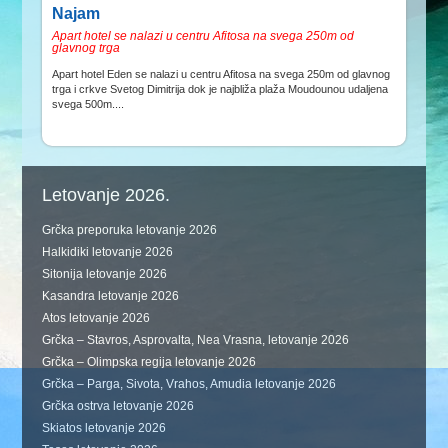
Najam
Apart hotel se nalazi u centru Afitosa na svega 250m od
glavnog trga
Apart hotel Eden se nalazi u centru Afitosa na svega 250m od glavnog
trga i crkve Svetog Dimitrija dok je najbliža plaža Moudounou udaljena
svega 500m....
Letovanje 2026.
Grčka preporuka letovanje 2026
Halkidiki letovanje 2026
Sitonija letovanje 2026
Kasandra letovanje 2026
Atos letovanje 2026
Grčka – Stavros, Asprovalta, Nea Vrasna, letovanje 2026
Grčka – Olimpska regija letovanje 2026
Grčka – Parga, Sivota, Vrahos, Amudia letovanje 2026
Grčka ostrva letovanje 2026
Skiatos letovanje 2026