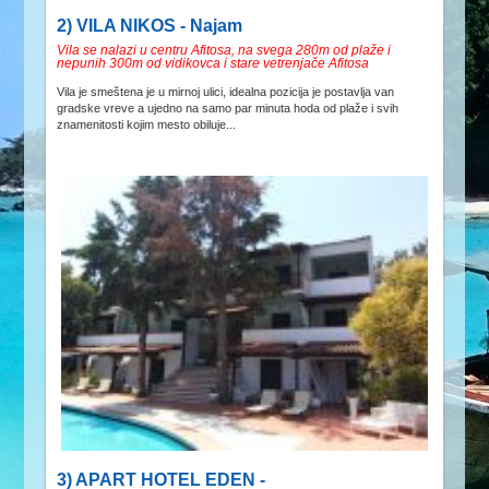
2) VILA NIKOS - Najam
Vila se nalazi u centru Afitosa, na svega 280m od plaže i
nepunih 300m od vidikovca i stare vetrenjače Afitosa
Vila je smeštena je u mirnoj ulici, idealna pozicija je postavlja van
gradske vreve a ujedno na samo par minuta hoda od plaže i svih
znamenitosti kojim mesto obiluje...
3) APART HOTEL EDEN -