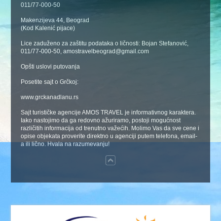
011/77-000-50
Makenzijeva 44, Beograd
(Kod Kalenić pijace)
Lice zaduženo za zaštitu podataka o ličnosti: Bojan Stefanović,
011/77-000-50, amostravelbeograd@gmail.com
Opšti uslovi putovanja
Posetite sajt o Grčkoj:
www.grckanadlanu.rs
Sajt turističke agencije AMOS TRAVEL je informativnog karaktera.
Iako nastojimo da ga redovno ažuriramo, postoji mogućnost
različitih informacija od trenutno važećih. Molimo Vas da sve cene i
opise objekata proverite direktno u agenciji putem telefona, email-
a ili lično. Hvala na razumevanju!