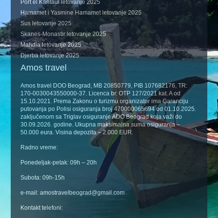
Port el Kantaui letovanje 2025
Hamamet i Yasmine Hamamet letovanje 2025
Sus letovanje 2025
Skanes-Monastir letovanje 2025
Mahdia letovanje 2025
Djerba letovanje 2025
Amos travel
Amos travel DOO Beograd, MB 20850779, PIB 107682176, TR:
170-0030043550000-37. Licenca br. OTP 127/2021 kat. A od
15.10.2021. Prema Zakonu o turizmu organizator ima Garanciju
putovanja po Polisi osiguranja broj 470000065694 od 01.10.2025.
zaključenom sa Triglav osiguranje ADO Beograd koja važi do
30.09.2026. godine. Ukupna maksimalna suma osiguranja –
50.000 eura. Visina depozita – 2.000 EUR.
Radno vreme:
Ponedeljak-petak: 09h – 20h
Subota: 09h-15h
e-mail: amostravelbeograd@gmail.com
Kontakt telefoni: