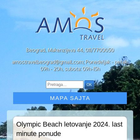
Beograd, Makenzijeva 44, 011/7700050
amostravelbeograd@gmail.com; Ponedeljak - petak:
09h - 20h, subota: 09h-15h
MAPA SAJTA
Olympic Beach letovanje 2024. last
minute ponude