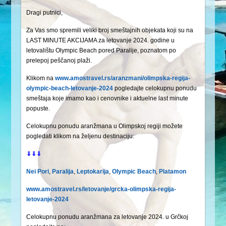
Dragi putnici,
Za Vas smo spremili veliki broj smeštajnih objekata koji su na
LAST MINUTE AKCIJAMA za letovanje 2024. godine u
letovalištu Olympic Beach pored Paralije, poznatom po
prelepoj peščanoj plaži.
Klikom na
www.amostravel.rs/aranzmani/olimpska-regija-
olympic-beach-letovanje-2024
pogledajte celokupnu ponudu
smeštaja koje imamo kao i cenovnike i aktuelne last minute
popuste.
Celokupnu ponudu aranžmana u Olimpskoj regiji možete
pogledati klikom na željenu destinaciju:
⇓⇓⇓
Nei Pori
,
Paralija
,
Leptokarija
,
Olympic Beach
,
Platamon
www.amostravel.rs/letovanje/grcka-olimpska-regija-
letovanje-2024
Celokupnu ponudu aranžmana za letovanje 2024. u Grčkoj