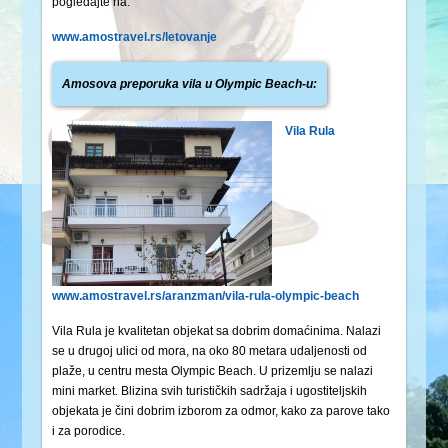
pogledajte na:
www.amostravel.rs/letovanje
Amosova preporuka vila u Olympic Beach-u:
Vila Rula
www.amostravel.rs/aranzman/vila-rula-olympic-beach
Vila Rula je kvalitetan objekat sa dobrim domaćinima. Nalazi
se u drugoj ulici od mora, na oko 80 metara udaljenosti od
plaže, u centru mesta Olympic Beach. U prizemlju se nalazi
mini market. Blizina svih turističkih sadržaja i ugostiteljskih
objekata je čini dobrim izborom za odmor, kako za parove tako
i za porodice.