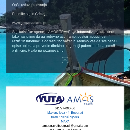
Opšti uslovi putovanja
Posetite sajt o Grčkoj:
www.grckanadlanu.rs
Sajt turističke agencije AMOS TRAVEL je informativnog karaktera.
Iako nastojimo da ga redovno ažuriramo, postoji mogućnost
različitih informacija od trenutno važećih. Molimo Vas da sve cene i
opise objekata proverite direktno u agenciji putem telefona, email-
a ili lično. Hvala na razumevanju!
011/77-000-50
Makenzijeva 44, Beograd
(Kod Kalenić pijace)
MAPA
amostravelbeograd @gmail.com