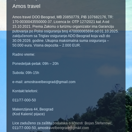
Amos travel
Amos travel DOO Beograd, MB 20850779, PIB 107682176, TR:
170-0030043550000-37. Licenca br. OTP 127/2021 kat. A od
15.10.2021. Prema Zakonu o turizmu organizator ima Garanciju
putovanja po Polisi osiguranja broj 470000065694 od 01.10.2025.
zaključenom sa Triglav osiguranje ADO Beograd koja važi do
30.09.2026. godine. Ukupna maksimalna suma osiguranja –
50.000 eura. Visina depozita – 2.000 EUR.
Radno vreme:
Ponedeljak-petak: 09h – 20h
Subota: 09h-15h
e-mail: amostravelbeograd@gmail.com
Kontakt telefoni:
011/77-000-50
Makenzijeva 44, Beograd
(Kod Kalenić pijace)
Lice zaduženo za zaštitu podataka o ličnosti: Bojan Stefanović,
011/77-000-50, amostravelbeograd@gmail.com