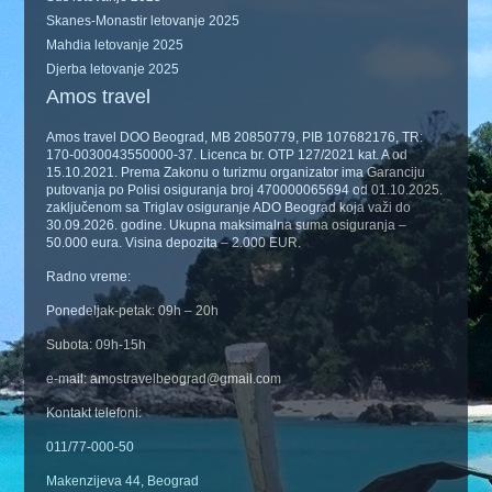
Skanes-Monastir letovanje 2025
Mahdia letovanje 2025
Djerba letovanje 2025
Amos travel
Amos travel DOO Beograd, MB 20850779, PIB 107682176, TR:
170-0030043550000-37. Licenca br. OTP 127/2021 kat. A od
15.10.2021. Prema Zakonu o turizmu organizator ima Garanciju
putovanja po Polisi osiguranja broj 470000065694 od 01.10.2025.
zaključenom sa Triglav osiguranje ADO Beograd koja važi do
30.09.2026. godine. Ukupna maksimalna suma osiguranja –
50.000 eura. Visina depozita – 2.000 EUR.
Radno vreme:
Ponedeljak-petak: 09h – 20h
Subota: 09h-15h
e-mail: amostravelbeograd@gmail.com
Kontakt telefoni:
011/77-000-50
Makenzijeva 44, Beograd