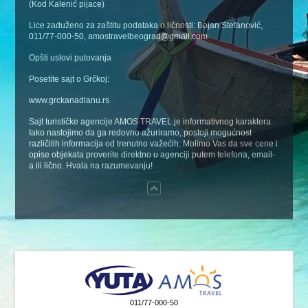
(Kod Kalenić pijace)
Lice zaduženo za zaštitu podataka o ličnosti: Bojan Stefanović,
011/77-000-50, amostravelbeograd@gmail.com
Opšti uslovi putovanja
Posetite sajt o Grčkoj:
www.grckanadlanu.rs
Sajt turističke agencije AMOS TRAVEL je informativnog karaktera.
Iako nastojimo da ga redovno ažuriramo, postoji mogućnost
različitih informacija od trenutno važećih. Molimo Vas da sve cene i
opise objekata proverite direktno u agenciji putem telefona, email-
a ili lično. Hvala na razumevanju!
011/77-000-50