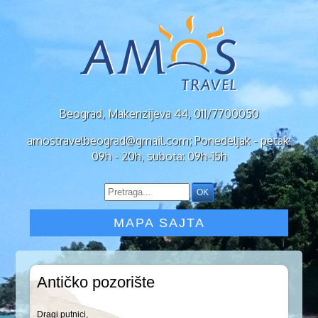
Beograd, Makenzijeva 44, 011/7700050
amostravelbeograd@gmail.com; Ponedeljak - petak:
09h - 20h, subota: 09h-15h
MAPA SAJTA
Antičko pozorište
Dragi putnici,