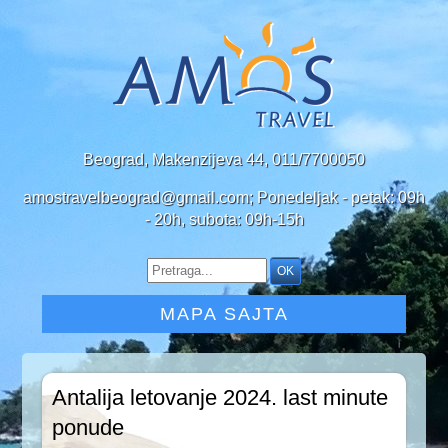
Beograd, Makenzijeva 44, 011/7700050
amostravelbeograd@gmail.com; Ponedeljak - petak: 09h
- 20h, subota: 09h-15h
MAPA SAJTA
Antalija letovanje 2024. last minute
ponude