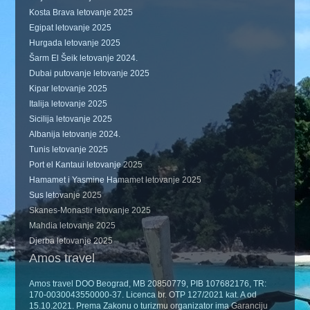
Kosta Brava letovanje 2025
Egipat letovanje 2025
Hurgada letovanje 2025
Šarm El Šeik letovanje 2024.
Dubai putovanje letovanje 2025
Kipar letovanje 2025
Italija letovanje 2025
Sicilija letovanje 2025
Albanija letovanje 2024.
Tunis letovanje 2025
Port el Kantaui letovanje 2025
Hamamet i Yasmine Hamamet letovanje 2025
Sus letovanje 2025
Skanes-Monastir letovanje 2025
Mahdia letovanje 2025
Djerba letovanje 2025
Amos travel
Amos travel DOO Beograd, MB 20850779, PIB 107682176, TR:
170-0030043550000-37. Licenca br. OTP 127/2021 kat. A od
15.10.2021. Prema Zakonu o turizmu organizator ima Garanciju