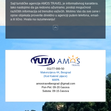
Sajt turističke agencije AMOS TRAVEL je informativnog karaktera.
Iako nastojimo da ga redovno ažuriramo, postoji mogućnost
različitih informacija od trenutno važećih. Molimo Vas da sve cene i
opise objekata proverite direktno u agenciji putem telefona, email-
a ili lično. Hvala na razumevanju!
011/77-000-50
Makenzijeva 44, Beograd
(Kod Kalenić pijace)
MAPA
amostravelbeograd @gmail.com
Pon-Pet: 09-20 časova
Subota: 09-15 časova