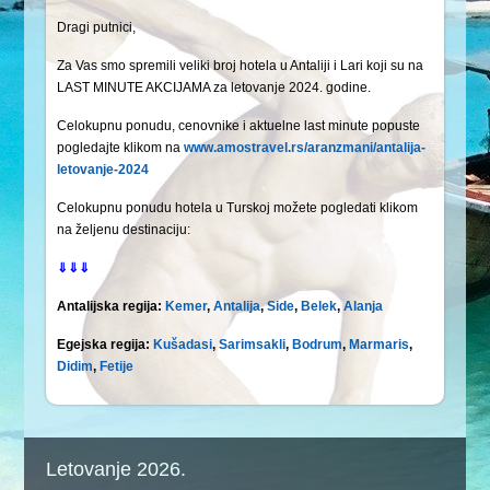
Dragi putnici,
Za Vas smo spremili veliki broj hotela u Antaliji i Lari koji su na
LAST MINUTE AKCIJAMA za letovanje 2024. godine.
Celokupnu ponudu, cenovnike i aktuelne last minute popuste
pogledajte klikom na
www.amostravel.rs/aranzmani/antalija-
letovanje-2024
Celokupnu ponudu hotela u Turskoj možete pogledati klikom
na željenu destinaciju:
⇓⇓⇓
Antalijska regija:
Kemer
,
Antalija
,
Side
,
Belek
,
Alanja
Egejska regija:
Kušadasi
,
Sarimsakli
,
Bodrum
,
Marmaris
,
Didim
,
Fetije
Letovanje 2026.