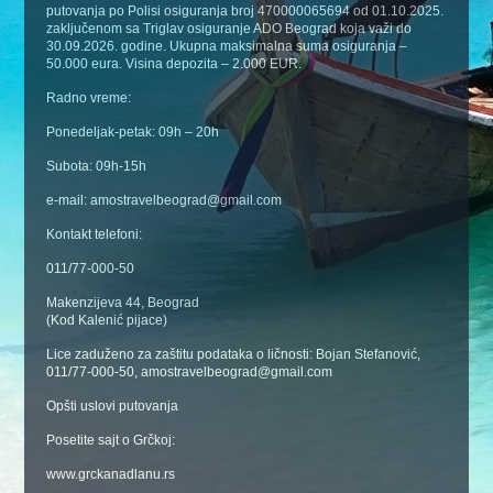
putovanja po Polisi osiguranja broj 470000065694 od 01.10.2025.
zaključenom sa Triglav osiguranje ADO Beograd koja važi do
30.09.2026. godine. Ukupna maksimalna suma osiguranja –
50.000 eura. Visina depozita – 2.000 EUR.
Radno vreme:
Ponedeljak-petak: 09h – 20h
Subota: 09h-15h
e-mail: amostravelbeograd@gmail.com
Kontakt telefoni:
011/77-000-50
Makenzijeva 44, Beograd
(Kod Kalenić pijace)
Lice zaduženo za zaštitu podataka o ličnosti: Bojan Stefanović,
011/77-000-50, amostravelbeograd@gmail.com
Opšti uslovi putovanja
Posetite sajt o Grčkoj:
www.grckanadlanu.rs