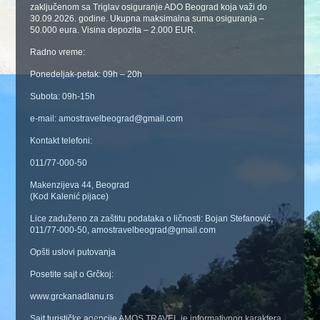
zaključenom sa Triglav osiguranje ADO Beograd koja važi do
30.09.2026. godine. Ukupna maksimalna suma osiguranja –
50.000 eura. Visina depozita – 2.000 EUR.
Radno vreme:
Ponedeljak-petak: 09h – 20h
Subota: 09h-15h
e-mail: amostravelbeograd@gmail.com
Kontakt telefoni:
011/77-000-50
Makenzijeva 44, Beograd
(Kod Kalenić pijace)
Lice zaduženo za zaštitu podataka o ličnosti: Bojan Stefanović,
011/77-000-50, amostravelbeograd@gmail.com
Opšti uslovi putovanja
Posetite sajt o Grčkoj:
www.grckanadlanu.rs
Sajt turističke agencije AMOS TRAVEL je informativnog karaktera.