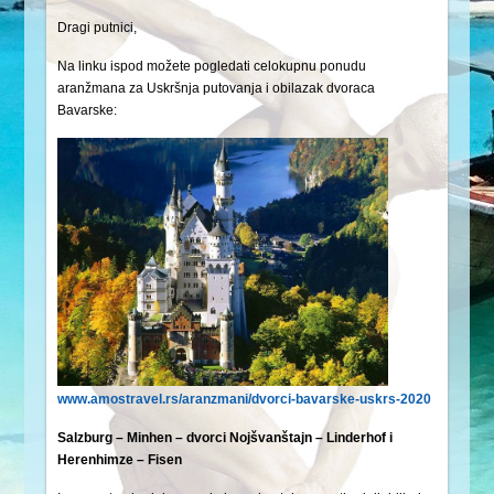
Dragi putnici,
Na linku ispod možete pogledati celokupnu ponudu
aranžmana za Uskršnja putovanja i obilazak dvoraca
Bavarske:
www.amostravel.rs/aranzmani/dvorci-bavarske-uskrs-2020
Salzburg – Minhen – dvorci Nojšvanštajn – Linderhof i
Herenhimze – Fisen