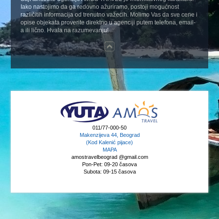
Iako nastojimo da ga redovno ažuriramo, postoji mogućnost
različitih informacija od trenutno važećih. Molimo Vas da sve cene i
opise objekata proverite direktno u agenciji putem telefona, email-
a ili lično. Hvala na razumevanju!
011/77-000-50
Makenzijeva 44, Beograd
(Kod Kalenić pijace)
MAPA
amostravelbeograd @gmail.com
Pon-Pet: 09-20 časova
Subota: 09-15 časova