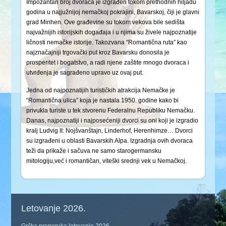
Impozantan broj dvoraca je izgrađen tokom prethodnih hiljadu
godina u najjužnijoj nemačkoj pokrajini, Bavarskoj, čiji je glavni
grad Minhen. Ove građevine su tokom vekova bile sedišta
najvažnijih istorijskih događaja i u njima su živele najpoznatije
ličnosti nemačke istorije. Takozvana “Romantična ruta” kao
najznačajniji trgovački put kroz Bavarsku donosila je
prosperitet i bogatstvo, a radi njene zaštite mnogo dvoraca i
utvrđenja je sagrađeno upravo uz ovaj put.
Jedna od najpoznatijih turističkih atrakcija Nemačke je
“Romantična ulica” koja je nastala 1950. godine kako bi
privukla turiste u tek stvorenu Federalnu Republiku Nemačku.
Danas, najpoznatiji i najposećeniji dvorci su oni koji je izgradio
kralj Ludvig II: Nojšvanštajn, Linderhof, Herenhimze… Dvorci
su izgrađeni u oblasti Bavarskih Alpa. Izgradnja ovih dvoraca
teži da prikaže i sačuva ne samo starogermansku
mitologiju,već i romantičan, viteški srednji vek u Nemačkoj.
Letovanje 2026.