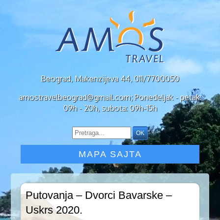
Beograd, Makenzijeva 44, 011/7700050
amostravelbeograd@gmail.com; Ponedeljak - petak:
09h - 20h, subota: 09h-15h
MAPA SAJTA
Putovanja – Dvorci Bavarske –
Uskrs 2020.