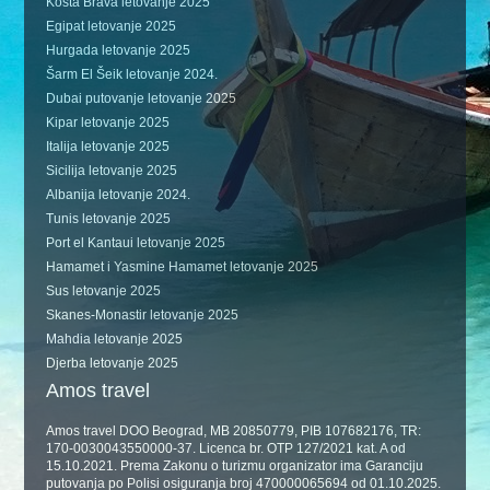
Kosta Brava letovanje 2025
Egipat letovanje 2025
Hurgada letovanje 2025
Šarm El Šeik letovanje 2024.
Dubai putovanje letovanje 2025
Kipar letovanje 2025
Italija letovanje 2025
Sicilija letovanje 2025
Albanija letovanje 2024.
Tunis letovanje 2025
Port el Kantaui letovanje 2025
Hamamet i Yasmine Hamamet letovanje 2025
Sus letovanje 2025
Skanes-Monastir letovanje 2025
Mahdia letovanje 2025
Djerba letovanje 2025
Amos travel
Amos travel DOO Beograd, MB 20850779, PIB 107682176, TR:
170-0030043550000-37. Licenca br. OTP 127/2021 kat. A od
15.10.2021. Prema Zakonu o turizmu organizator ima Garanciju
putovanja po Polisi osiguranja broj 470000065694 od 01.10.2025.