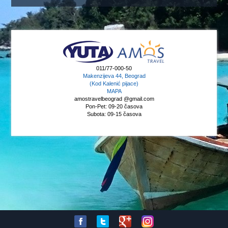
011/77-000-50
Makenzijeva 44, Beograd
(Kod Kalenić pijace)
MAPA
amostravelbeograd @gmail.com
Pon-Pet: 09-20 časova
Subota: 09-15 časova