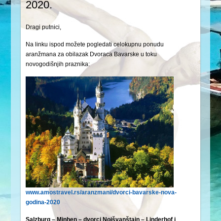
2020.
Dragi putnici,
Na linku ispod možete pogledati celokupnu ponudu
aranžmana za obilazak Dvoraca Bavarske u toku
novogodišnjih praznika:
www.amostravel.rs/aranzmani/dvorci-bavarske-nova-
godina-2020
Salzburg – Minhen – dvorci Nojšvanštajn – Linderhof i