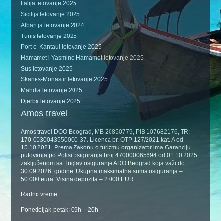
Italija letovanje 2025
Sicilija letovanje 2025
Albanija letovanje 2024.
Tunis letovanje 2025
Port el Kantaui letovanje 2025
Hamamet i Yasmine Hamamet letovanje 2025
Sus letovanje 2025
Skanes-Monastir letovanje 2025
Mahdia letovanje 2025
Djerba letovanje 2025
Amos travel
Amos travel DOO Beograd, MB 20850779, PIB 107682176, TR:
170-0030043550000-37. Licenca br. OTP 127/2021 kat. A od
15.10.2021. Prema Zakonu o turizmu organizator ima Garanciju
putovanja po Polisi osiguranja broj 470000065694 od 01.10.2025.
zaključenom sa Triglav osiguranje ADO Beograd koja važi do
30.09.2026. godine. Ukupna maksimalna suma osiguranja –
50.000 eura. Visina depozita – 2.000 EUR.
Radno vreme:
Ponedeljak-petak: 09h – 20h