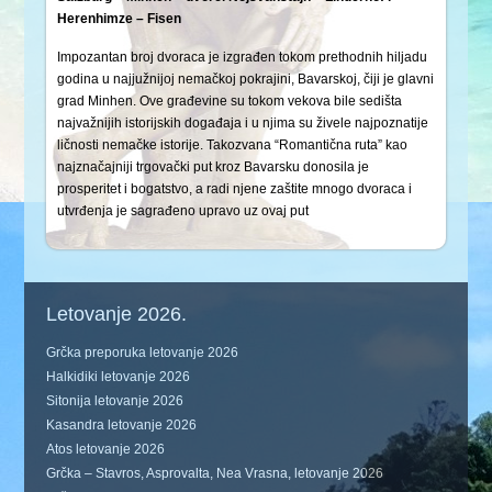
Herenhimze – Fisen
Impozantan broj dvoraca je izgrađen tokom prethodnih hiljadu
godina u najjužnijoj nemačkoj pokrajini, Bavarskoj, čiji je glavni
grad Minhen. Ove građevine su tokom vekova bile sedišta
najvažnijih istorijskih događaja i u njima su živele najpoznatije
ličnosti nemačke istorije. Takozvana “Romantična ruta” kao
najznačajniji trgovački put kroz Bavarsku donosila je
prosperitet i bogatstvo, a radi njene zaštite mnogo dvoraca i
utvrđenja je sagrađeno upravo uz ovaj put
Letovanje 2026.
Grčka preporuka letovanje 2026
Halkidiki letovanje 2026
Sitonija letovanje 2026
Kasandra letovanje 2026
Atos letovanje 2026
Grčka – Stavros, Asprovalta, Nea Vrasna, letovanje 2026