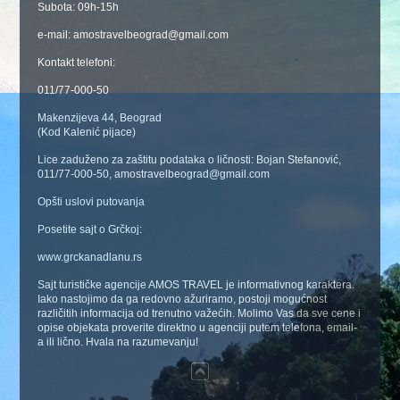
Subota: 09h-15h
e-mail: amostravelbeograd@gmail.com
Kontakt telefoni:
011/77-000-50
Makenzijeva 44, Beograd
(Kod Kalenić pijace)
Lice zaduženo za zaštitu podataka o ličnosti: Bojan Stefanović,
011/77-000-50, amostravelbeograd@gmail.com
Opšti uslovi putovanja
Posetite sajt o Grčkoj:
www.grckanadlanu.rs
Sajt turističke agencije AMOS TRAVEL je informativnog karaktera.
Iako nastojimo da ga redovno ažuriramo, postoji mogućnost
različitih informacija od trenutno važećih. Molimo Vas da sve cene i
opise objekata proverite direktno u agenciji putem telefona, email-
a ili lično. Hvala na razumevanju!