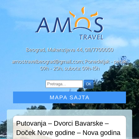
Beograd, Makenzijeva 44, 011/7700050
amostravelbeograd@gmail.com; Ponedeljak - petak:
09h - 20h, subota: 09h-15h
MAPA SAJTA
Putovanja – Dvorci Bavarske –
Doček Nove godine – Nova godina