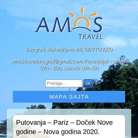
Beograd, Makenzijeva 44, 011/7700050
amostravelbeograd@gmail.com; Ponedeljak - petak:
09h - 20h, subota: 09h-15h
MAPA SAJTA
Putovanja – Pariz – Doček Nove
godine – Nova godina 2020.