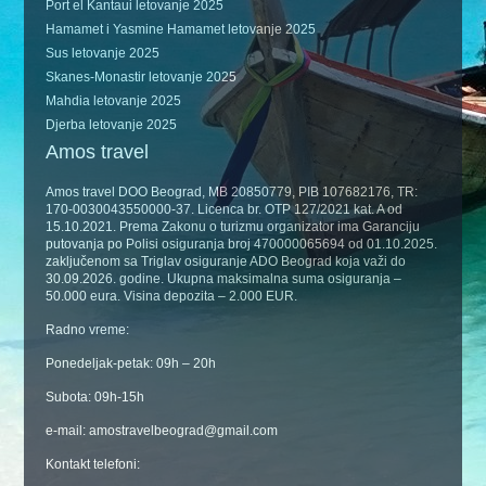
Port el Kantaui letovanje 2025
Hamamet i Yasmine Hamamet letovanje 2025
Sus letovanje 2025
Skanes-Monastir letovanje 2025
Mahdia letovanje 2025
Djerba letovanje 2025
Amos travel
Amos travel DOO Beograd, MB 20850779, PIB 107682176, TR:
170-0030043550000-37. Licenca br. OTP 127/2021 kat. A od
15.10.2021. Prema Zakonu o turizmu organizator ima Garanciju
putovanja po Polisi osiguranja broj 470000065694 od 01.10.2025.
zaključenom sa Triglav osiguranje ADO Beograd koja važi do
30.09.2026. godine. Ukupna maksimalna suma osiguranja –
50.000 eura. Visina depozita – 2.000 EUR.
Radno vreme:
Ponedeljak-petak: 09h – 20h
Subota: 09h-15h
e-mail: amostravelbeograd@gmail.com
Kontakt telefoni: