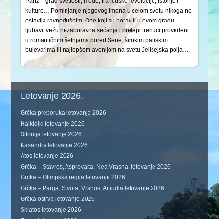
Pariz – grad svetlosti, mode, francuske revolucije, istorije i
kulture… Pominjanje njegovog imena u celom svetu nikoga ne
ostavlja ravnodušnim. One koji su boravili u ovom gradu
ljubavi, vežu nezaboravna sećanja i prelepi trenuci provedeni
u romantičnim šetnjama pored Sene, širokim pariskim
bulevarima ili najlepšom avenijom na svetu Jelisejska polja…
Letovanje 2026.
Grčka preporuka letovanje 2026
Halkidiki letovanje 2026
Sitonija letovanje 2026
Kasandra letovanje 2026
Atos letovanje 2026
Grčka – Stavros, Asprovalta, Nea Vrasna, letovanje 2026
Grčka – Olimpska regija letovanje 2026
Grčka – Parga, Sivota, Vrahos, Amudia letovanje 2026
Grčka ostrva letovanje 2026
Skiatos letovanje 2026