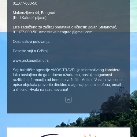
011/77-000-50
Makenzijeva 44, Beograd
(Kod Kalenić pijace)
Lice zaduženo za zaštitu podataka o ličnosti: Bojan Stefanović,
011/77-000-50, amostravelbeograd@gmail.com
Opšti uslovi putovanja
Posetite sajt o Grčkoj:
www.grckanadlanu.rs
Sajt turističke agencije AMOS TRAVEL je informativnog karaktera.
Iako nastojimo da ga redovno ažuriramo, postoji mogućnost
različitih informacija od trenutno važećih. Molimo Vas da sve cene i
opise objekata proverite direktno u agenciji putem telefona, email-
a ili lično. Hvala na razumevanju!