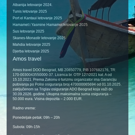
Albanija letovanje 2024.
Tunis letovanje 2025
Port el Kantaui letovanje 2025
Hamamet i Yasmine Hamamet letovanje 2025
Sus letovanje 2025
Skanes-Monastir letovanje 2025
Mahdia letovanje 2025
Djerba letovanje 2025
Amos travel
Amos travel DOO Beograd, MB 20850779, PIB 107682176, TR:
170-0030043550000-37. Licenca br. OTP 127/2021 kat. A od
15.10.2021. Prema Zakonu o turizmu organizator ima Garanciju
putovanja po Polisi osiguranja broj 470000065694 od 01.10.2025.
zaključenom sa Triglav osiguranje ADO Beograd koja važi do
30.09.2026. godine. Ukupna maksimalna suma osiguranja –
50.000 eura. Visina depozita – 2.000 EUR.
Radno vreme:
Ponedeljak-petak: 09h – 20h
Subota: 09h-15h