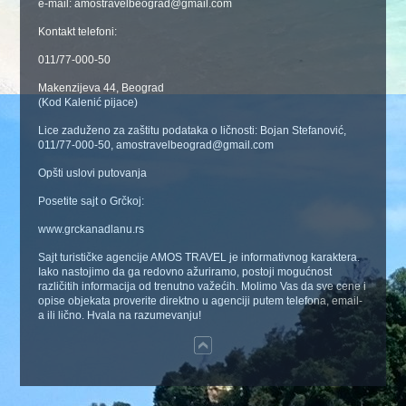
e-mail: amostravelbeograd@gmail.com
Kontakt telefoni:
011/77-000-50
Makenzijeva 44, Beograd
(Kod Kalenić pijace)
Lice zaduženo za zaštitu podataka o ličnosti: Bojan Stefanović,
011/77-000-50, amostravelbeograd@gmail.com
Opšti uslovi putovanja
Posetite sajt o Grčkoj:
www.grckanadlanu.rs
Sajt turističke agencije AMOS TRAVEL je informativnog karaktera.
Iako nastojimo da ga redovno ažuriramo, postoji mogućnost
različitih informacija od trenutno važećih. Molimo Vas da sve cene i
opise objekata proverite direktno u agenciji putem telefona, email-
a ili lično. Hvala na razumevanju!