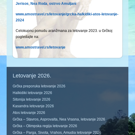
Jerisos
,
Nea Roda
,
ostrvo Amuljani
www.amostravel.rs/letovanje/grcka-halkidiki-atos-letovanje-
2024
Celokupnu ponudu aranžmana za letovanje 2023. u Grčkoj
pogledajte na:
www.amostravel.rs/letovanje
Letovanje 2026.
Grčka preporuka letovanje 2026
Halkidiki letovanje 2026
Sitonija letovanje 2026
Kasandra letovanje 2026
Atos letovanje 2026
Grčka – Stavros, Asprovalta, Nea Vrasna, letovanje 2026
Grčka – Olimpska regija letovanje 2026
Grčka – Parga, Sivota, Vrahos, Amudia letovanje 2026