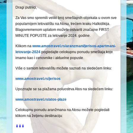
Dragi putnici,
Za Vas smo spremili veliki broj smeštajnih objekata u ovom sve
popularnijem letovalištu na Atosu, trećem kraku Halkidikija.
Blagovremenom uplatom možete ostvariti značajne FIRST
MINUTE POPUSTE za letovanje 2024. godine.
Klikom na
www.amostravel.rs/aranzmani/jerisos-apartmani-
letovanje-2024
pogledajte celokupnu ponudu smeštaja koje
imamo kao i cenovnike i aktuelne popuste.
Više o samom letovalištu možete saznati na sledećem linku:
www.amostravel.rs/jerisos
Upoznajte se sa plažama poluostrva Atos na sledećem linku:
www.amostravel.rs/atos-plaze
Celokupnu ponudu aranžmana na Atosu možete pogledati
klikom na željenu destinaciju:
⇓⇓⇓