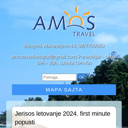
Beograd, Makenzijeva 44, 011/7700050
amostravelbeograd@gmail.com; Ponedeljak - petak:
09h - 20h, subota: 09h-15h
MAPA SAJTA
Jerisos letovanje 2024. first minute
popusti