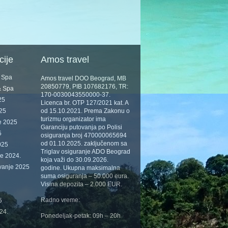
cije
Amos travel
& Spa
Amos travel DOO Beograd, MB
20850779, PIB 107682176, TR:
& Spa
170-0030043550000-37.
25
Licenca br. OTP 127/2021 kat. A
025
od 15.10.2021. Prema Zakonu o
turizmu organizator ima
e 2025
Garanciju putovanja po Polisi
5
osiguranja broj 470000065694
od 01.10.2025. zaključenom sa
025
Triglav osiguranje ADO Beograd
je 2024.
koja važi do 30.09.2026.
vanje 2025
godine. Ukupna maksimalna
suma osiguranja – 50.000 eura.
Visina depozita – 2.000 EUR.
Radno vreme:
5
24.
Ponedeljak-petak: 09h – 20h