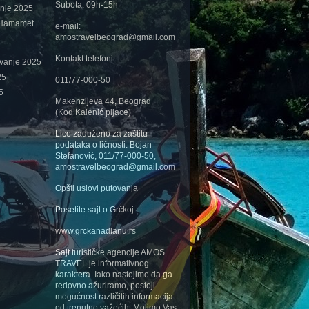
Subota: 09h-15h
anje 2025
 Hamamet
e-mail:
amostravelbeograd@gmail.com
Kontakt telefoni:
ovanje 2025
25
011/77-000-50
5
Makenzijeva 44, Beograd
(Kod Kalenić pijace)
Lice zaduženo za zaštitu
podataka o ličnosti: Bojan
Stefanović, 011/77-000-50,
amostravelbeograd@gmail.com
Opšti uslovi putovanja
Posetite sajt o Grčkoj:
www.grckanadlanu.rs
Sajt turističke agencije AMOS
TRAVEL je informativnog
karaktera. Iako nastojimo da ga
redovno ažuriramo, postoji
mogućnost različitih informacija
od trenutno važećih. Molimo Vas