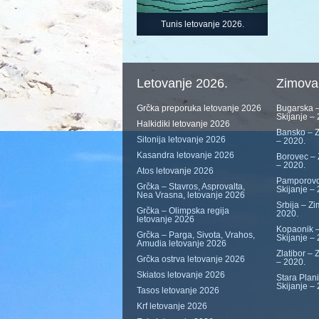
Tunis letovanje 2026.
Letovanje 2026.
Zimova
Grčka preporuka letovanje 2026
Bugarska –
Skijanje –
Halkidiki letovanje 2026
Bansko – Z
Sitonija letovanje 2026
– 2020.
Kasandra letovanje 2026
Borovec – 
– 2020.
Atos letovanje 2026
Pamporovo
Grčka – Stavros, Asprovalta,
Skijanje –
Nea Vrasna, letovanje 2026
Srbija – Zi
Grčka – Olimpska regija
2020.
letovanje 2026
Kopaonik –
Grčka – Parga, Sivota, Vrahos,
Skijanje –
Amudia letovanje 2026
Zlatibor – 
Grčka ostrva letovanje 2026
– 2020.
Skiatos letovanje 2026
Stara Plan
Skijanje –
Tasos letovanje 2026
Krf letovanje 2026