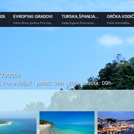
026
EVROPSKI GRADOVI
TURSKA,ŠPANIJA...
GRČKA-VODIČ
Uskrs,Nova godina,Prvi maj...
Italija,Egipat,Zimovanje...
Plaže,letovališta...
/7700050
onedeljak - petak: 09h - 20h, subota: 09h-