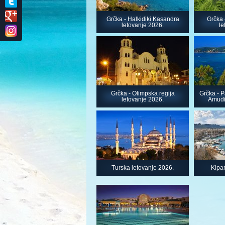
Grčka - Halkidiki Kasandra
Grčka -
letovanje 2026.
le
Grčka - Olimpska regija
Grčka - P
letovanje 2026.
Amudi
Turska letovanje 2026.
Kipar