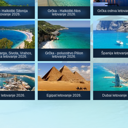
 Halkidiki Sitonija
Grčka - Halkidiki Atos
Grčka ostrva letova
tovanje 2026.
letovanje 2026.
arga, Sivota, Vrahos,
Grčka - poluostrvo Pilion
Španija letovanj
a letovanje 2026.
letovanje 2026.
 letovanje 2026.
Egipat letovanje 2026.
Dubai letovanje