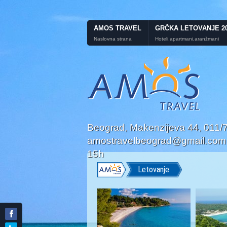
AMOS TRAVEL
GRČKA LETOVANJE 2
Naslovna strana
Hoteli,apartmani,aranžmani
Beograd, Makenzijeva 44, 011
amostravelbeograd@gmail.com; P
15h
Letovanje