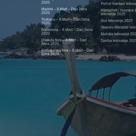
2020.
Port el Kantaui letov
Madrid – 8.Mart – Dan žena
Hamamet i Yasmine
2020.
letovanje 2025
Toskana – 8.Mart – Dan žena
Sus letovanje 2025
2020.
Skanes-Monastir let
Barselona – 8.Mart – Dan žena
2020.
Mahdia letovanje 20
Drakula tura – 8.Mart – Dan
Djerba letovanje 202
žena 2020.
Portugalska tura – 8.Mart – Dan
žena 2020.