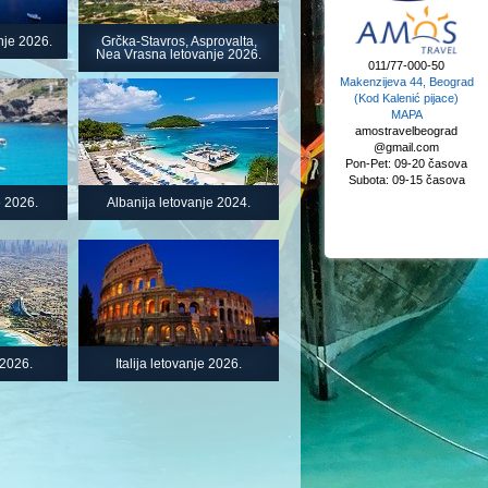
nje 2026.
Grčka-Stavros, Asprovalta,
Nea Vrasna letovanje 2026.
011/77-000-50
Makenzijeva 44, Beograd
(Kod Kalenić pijace)
MAPA
amostravelbeograd
@gmail.com
Pon-Pet: 09-20 časova
Subota: 09-15 časova
e 2026.
Albanija letovanje 2024.
 2026.
Italija letovanje 2026.