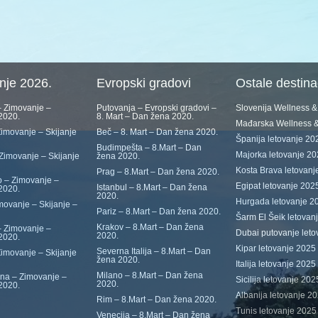
nje 2026.
Evropski gradovi
Ostale destina
 Zimovanje –
Putovanja – Evropski gradovi –
Slovenija Wellness 
 2020.
8. Mart – Dan žena 2020.
Mađarska Wellness 
imovanje – Skijanje
Beč – 8. Mart – Dan žena 2020.
Španija letovanje 20
Budimpešta – 8.Mart – Dan
Majorka letovanje 2
Zimovanje – Skijanje
žena 2020.
Kosta Brava letovanj
Prag – 8.Mart – Dan žena 2020.
 – Zimovanje –
Egipat letovanje 202
Istanbul – 8.Mart – Dan žena
 2020.
2020.
Hurgada letovanje 2
movanje – Skijanje –
Pariz – 8.Mart – Dan žena 2020.
Šarm El Šeik letovan
Krakov – 8.Mart – Dan žena
 Zimovanje –
Dubai putovanje leto
2020.
 2020.
Kipar letovanje 2025
Severna Italija – 8.Mart – Dan
Zimovanje – Skijanje
žena 2020.
Italija letovanje 2025
Milano – 8.Mart – Dan žena
ina – Zimovanje –
Sicilija letovanje 202
2020.
 2020.
Albanija letovanje 20
Rim – 8.Mart – Dan žena 2020.
Tunis letovanje 2025
Venecija – 8.Mart – Dan žena