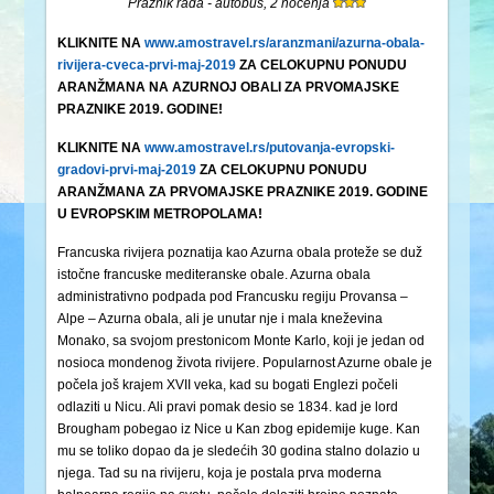
Praznik rada - autobus, 2 noćenja
KLIKNITE NA
www.amostravel.rs/aranzmani/azurna-obala-
rivijera-cveca-prvi-maj-2019
ZA CELOKUPNU PONUDU
ARANŽMANA NA AZURNOJ OBALI ZA PRVOMAJSKE
PRAZNIKE 2019. GODINE!
KLIKNITE NA
www.amostravel.rs/putovanja-evropski-
gradovi-prvi-maj-2019
ZA CELOKUPNU PONUDU
ARANŽMANA ZA PRVOMAJSKE PRAZNIKE 2019. GODINE
U EVROPSKIM METROPOLAMA!
Francuska rivijera poznatija kao Azurna obala proteže se duž
istočne francuske mediteranske obale. Azurna obala
administrativno podpada pod Francusku regiju Provansa –
Alpe – Azurna obala, ali je unutar nje i mala kneževina
Monako, sa svojom prestonicom Monte Karlo, koji je jedan od
nosioca mondenog života rivijere. Popularnost Azurne obale je
počela još krajem XVII veka, kad su bogati Englezi počeli
odlaziti u Nicu. Ali pravi pomak desio se 1834. kad je lord
Brougham pobegao iz Nice u Kan zbog epidemije kuge. Kan
mu se toliko dopao da je sledećih 30 godina stalno dolazio u
njega. Tad su na rivijeru, koja je postala prva moderna