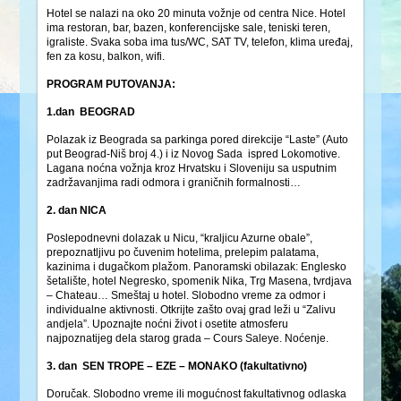
Hotel se nalazi na oko 20 minuta vožnje od centra Nice. Hotel
ima restoran, bar, bazen, konferencijske sale, teniski teren,
igraliste. Svaka soba ima tus/WC, SAT TV, telefon, klima uređaj,
fen za kosu, balkon, wifi.
PROGRAM PUTOVANJA:
1.dan BEOGRAD
Polazak iz Beograda sa parkinga pored direkcije “Laste” (Auto
put Beograd-Niš broj 4.) i iz Novog Sada ispred Lokomotive.
Lagana noćna vožnja kroz Hrvatsku i Sloveniju sa usputnim
zadržavanjima radi odmora i graničnih formalnosti…
2. dan NICA
Poslepodnevni dolazak u Nicu, “kraljicu Azurne obale”,
prepoznatljivu po čuvenim hotelima, prelepim palatama,
kazinima i dugačkom plažom. Panoramski obilazak: Englesko
šetalište, hotel Negresko, spomenik Nika, Trg Masena, tvrdjava
– Chateau… Smeštaj u hotel. Slobodno vreme za odmor i
individualne aktivnosti. Otkrijte zašto ovaj grad leži u “Zalivu
andjela”. Upoznajte noćni život i osetite atmosferu
najpoznatijeg dela starog grada – Cours Saleye. Noćenje.
3. dan SEN TROPE – EZE – MONAKO (fakultativno)
Doručak. Slobodno vreme ili mogućnost fakultativnog odlaska