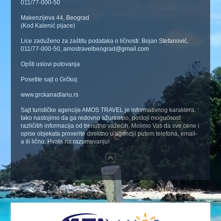
011/77-000-50
Makenzijeva 44, Beograd
(Kod Kalenić pijace)
Lice zaduženo za zaštitu podataka o ličnosti: Bojan Stefanović,
011/77-000-50, amostravelbeograd@gmail.com
Opšti uslovi putovanja
Posetite sajt o Grčkoj:
www.grckanadlanu.rs
Sajt turističke agencije AMOS TRAVEL je informativnog karaktera.
Iako nastojimo da ga redovno ažuriramo, postoji mogućnost
različitih informacija od trenutno važećih. Molimo Vas da sve cene i
opise objekata proverite direktno u agenciji putem telefona, email-
a ili lično. Hvala na razumevanju!