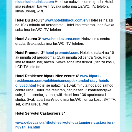
nice.nicehotelnice.com
Hotel se nalazi u centru grada. Hotel
ima restoran, bar wi fi. Svaka soba ima tus/WC, TV, telefon,
klima uređaj, wi fi..
Hotel Du Baou 3*
www.hoteldubaou.com/en/
Hotel se nalazi
na 10ak minuta od aerodroma. Hotel ima restoran i bar. Svaka
soba ima tus/WC, TV, telefon.
Hotel Azurea 3*
www.hotel-azurea.com
Nalazi se u centru
grada. Svaka soba ima tus/WC, TV, telefon.
Hotel Promotel 3*
hotel-promotel.com/
Hotel se nalazi na 10-
ak minuta od aerodroma i 15ak minuta od centra Nice. Hotel
ima restoran, bar, bazen. Svaka soba ima tus/WC, fen za kosu,
LCD TV, telefon.
Hotel Residence hipark Nice centre 4*
www.hipark-
residences.com/web/h/en/concept/extended-stay-hotels-
c_5530.html
Hotel se nalazi na 10-ak minuta hoda od samog
centra Nice. Hotel ima restoran, bar, bazen, 2 konferencijske
sale, fitnes centar, saunu, wifi. Hotel ima 136 apartmana i
studia. Svaki apartman/studio ima tuš/WC, fen za kosu, SAT TV,
sef, klima uređaj, wifi..
Hotel Servotel Castagniers 3*
www.cybevasion.fr/hotel-servotel-castagniers-castagniers-
h8914_en.html