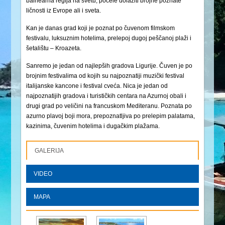
balnearna regija na svetu, počele dolaziti brojne poznate
ličnosti iz Evrope ali i sveta.
Kan je danas grad koji je poznat po čuvenom filmskom
festivalu, luksuznim hotelima, prelepoj dugoj peščanoj plaži i
šetalištu – Kroazeta.
Sanremo je jedan od najlepših gradova Ligurije. Čuven je po
brojnim festivalima od kojih su najpoznatiji muzički festival
italijanske kancone i festival cveća. Nica je jedan od
najpoznatijih gradova i turističkih centara na Azurnoj obali i
drugi grad po veličini na francuskom Mediteranu. Poznata po
azurno plavoj boji mora, prepoznatljiva po prelepim palatama,
kazinima, čuvenim hotelima i dugačkim plažama.
GALERIJA
VIDEO
MAPA