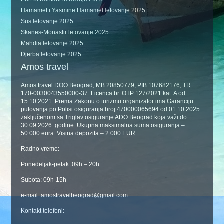
Hamamet i Yasmine Hamamet letovanje 2025
Sus letovanje 2025
Skanes-Monastir letovanje 2025
Mahdia letovanje 2025
Djerba letovanje 2025
Amos travel
Amos travel DOO Beograd, MB 20850779, PIB 107682176, TR:
170-0030043550000-37. Licenca br. OTP 127/2021 kat. A od
15.10.2021. Prema Zakonu o turizmu organizator ima Garanciju
putovanja po Polisi osiguranja broj 470000065694 od 01.10.2025.
zaključenom sa Triglav osiguranje ADO Beograd koja važi do
30.09.2026. godine. Ukupna maksimalna suma osiguranja –
50.000 eura. Visina depozita – 2.000 EUR.
Radno vreme:
Ponedeljak-petak: 09h – 20h
Subota: 09h-15h
e-mail: amostravelbeograd@gmail.com
Kontakt telefoni: