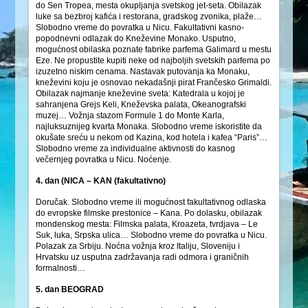
do Sen Tropea, mesta okupljanja svetskog jet-seta. Obilazak
luke sa bezbroj kafića i restorana, gradskog zvonika, plaže…
Slobodno vreme do povratka u Nicu. Fakultativni kasno-
popodnevni odlazak do Kneževine Monako. Usputno,
mogućnost obilaska poznate fabrike parfema Galimard u mestu
Eze. Ne propustite kupiti neke od najboljih svetskih parfema po
izuzetno niskim cenama. Nastavak putovanja ka Monaku,
kneževini koju je osnovao nekadašnji pirat Frančesko Grimaldi.
Obilazak najmanje kneževine sveta: Katedrala u kojoj je
sahranjena Grejs Keli, Kneževska palata, Okeanografski
muzej… Vožnja stazom Formule 1 do Monte Karla,
najluksuznijeg kvarta Monaka. Slobodno vreme iskoristite da
okušate sreću u nekom od Kazina, kod hotela i kafea “Paris”…
Slobodno vreme za individualne aktivnosti do kasnog
večernjeg povratka u Nicu. Noćenje.
4. dan (NICA – KAN (fakultativno)
Doručak. Slobodno vreme ili mogućnost fakultativnog odlaska
do evropske filmske prestonice – Kana. Po dolasku, obilazak
mondenskog mesta: Filmska palata, Kroazeta, tvrdjava – Le
Suk, luka, Srpska ulica… Slobodno vreme do povratka u Nicu.
Polazak za Srbiju. Noćna vožnja kroz Italiju, Sloveniju i
Hrvatsku uz usputna zadržavanja radi odmora i graničnih
formalnosti…
5. dan BEOGRAD