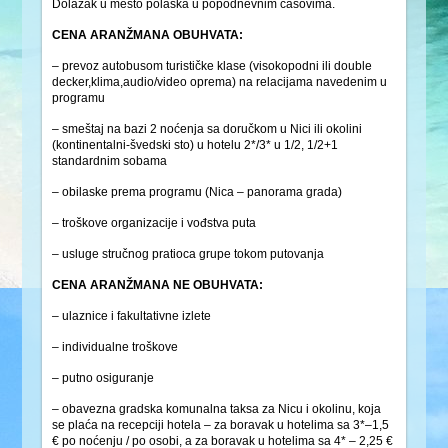
Dolazak u mesto polaska u popodnevnim časovima.
CENA ARANŽMANA OBUHVATA:
– prevoz autobusom turističke klase (visokopodni ili double
decker,klima,audio/video oprema) na relacijama navedenim u
programu
– smeštaj na bazi 2 noćenja sa doručkom u Nici ili okolini
(kontinentalni-švedski sto) u hotelu 2*/3* u 1/2, 1/2+1
standardnim sobama
– obilaske prema programu (Nica – panorama grada)
– troškove organizacije i vođstva puta
– usluge stručnog pratioca grupe tokom putovanja
CENA ARANŽMANA NE OBUHVATA:
– ulaznice i fakultativne izlete
– individualne troškove
– putno osiguranje
– obavezna gradska komunalna taksa za Nicu i okolinu, koja
se plaća na recepciji hotela – za boravak u hotelima sa 3*–1,5
€ po noćenju / po osobi, a za boravak u hotelima sa 4* – 2,25 €