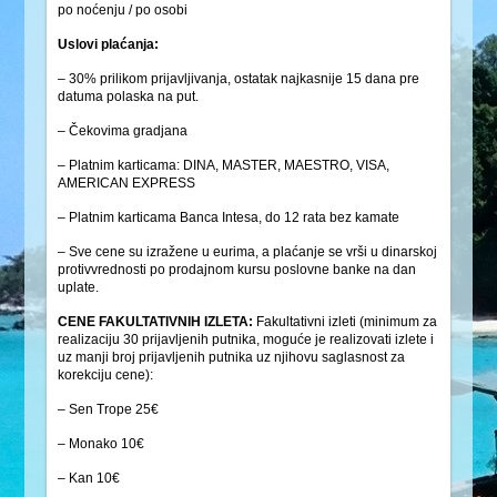
po noćenju / po osobi
Uslovi plaćanja:
– 30% prilikom prijavljivanja, ostatak najkasnije 15 dana pre
datuma polaska na put.
– Čekovima gradjana
– Platnim karticama: DINA, MASTER, MAESTRO, VISA,
AMERICAN EXPRESS
– Platnim karticama Banca Intesa, do 12 rata bez kamate
– Sve cene su izražene u eurima, a plaćanje se vrši u dinarskoj
protivvrednosti po prodajnom kursu poslovne banke na dan
uplate.
CENE FAKULTATIVNIH IZLETA:
Fakultativni izleti (minimum za
realizaciju 30 prijavljenih putnika, moguće je realizovati izlete i
uz manji broj prijavljenih putnika uz njihovu saglasnost za
korekciju cene):
– Sen Trope 25€
– Monako 10€
– Kan 10€