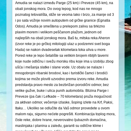
Amudia se nalazi između Parge (25 km) i Preveze (45 km), na
obali jonskog mora. Do ovog lepog, kod nas ne mnogo
poznatog letovališta, stiže se veoma lako i brzo, za manje od 3
i po sata vožnje novim autoputem od grčke granice (Egnatia
Odos). Amudia je smeštena u prelepom zalivu sa tirkizno
plavim morem i velikom peščanom plažom, jednom od
najlepših na obali jonskog mora. Baš tu, mitska reka Aheron
(izvor reke je po grčkoj mitologiji ulaz u podzemni svet boga
Hada) se nakon dvadesetak kilometara toka uliva u more.
Pored reke je lepo šetalište sa velikim brojem ribljih taverni
koje nude odličnu i svežu morsku ribu koje ima u izobilju zbog
ušća i mešanja slatke i slane vode. Uz obalu se nalaze i
mnogobrojni ribarski brodovi, kao i turistički čamci i brodići
kojima se može ploviti uzvodno prema izvoru reke. Amudia
predstavlja pravo mesto za bezbrižan porodični odmor, bez
velike gužve, buke i ulica punih automobila. Blizina Parge i
Preveze (pa čak i Lefkade – 70 kilometara) pruža mogućnost
za aktivan odmor, večernje izlaske, šoping izlete na Krf, Paksi,
Itaku… Ukoliko se odlučite da Vaš odmor provedete u ovom
malom raju, sigurno nećete pogrešiti. Kombinacija toplog mora,
čiste reke, dobre hrane, neverovatno ljubaznih domaćina,
maslinjaka i planina u zaleđu, garanti su odlične klime i