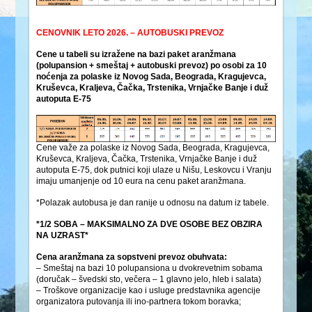
CENOVNIK LETO 2026. – AUTOBUSKI PREVOZ
Cene u tabeli su izražene na bazi paket aranžmana
(polupansion + smeštaj + autobuski prevoz) po osobi za 10
noćenja za polaske iz Novog Sada, Beograda, Kragujevca,
Kruševca, Kraljeva, Čačka, Trstenika, Vrnjačke Banje i duž
autoputa E-75
Cene važe za polaske iz Novog Sada, Beograda, Kragujevca,
Kruševca, Kraljeva, Čačka, Trstenika, Vrnjačke Banje i duž
autoputa E-75, dok putnici koji ulaze u Nišu, Leskovcu i Vranju
imaju umanjenje od 10 eura na cenu paket aranžmana.
*Polazak autobusa je dan ranije u odnosu na datum iz tabele.
*1/2 SOBA –
MAKSIMALNO ZA DVE OSOBE BEZ OBZIRA
NA UZRAST*
Cena aranžmana za sopstveni prevoz obuhvata:
– Smeštaj na bazi 10 polupansiona u dvokrevetnim sobama
(doručak – švedski sto, večera – 1 glavno jelo, hleb i salata)
– Troškove organizacije kao i usluge predstavnika agencije
organizatora putovanja ili ino-partnera tokom boravka;