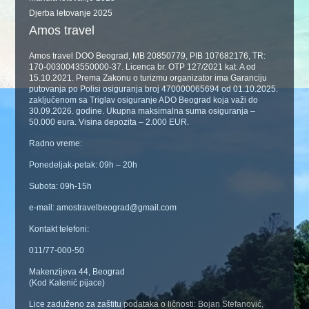
Djerba letovanje 2025
Amos travel
Amos travel DOO Beograd, MB 20850779, PIB 107682176, TR:
170-0030043550000-37. Licenca br. OTP 127/2021 kat. A od
15.10.2021. Prema Zakonu o turizmu organizator ima Garanciju
putovanja po Polisi osiguranja broj 470000065694 od 01.10.2025.
zaključenom sa Triglav osiguranje ADO Beograd koja važi do
30.09.2026. godine. Ukupna maksimalna suma osiguranja –
50.000 eura. Visina depozita – 2.000 EUR.
Radno vreme:
Ponedeljak-petak: 09h – 20h
Subota: 09h-15h
e-mail: amostravelbeograd@gmail.com
Kontakt telefoni:
011/77-000-50
Makenzijeva 44, Beograd
(Kod Kalenić pijace)
Lice zaduženo za zaštitu podataka o ličnosti: Bojan Stefanović,