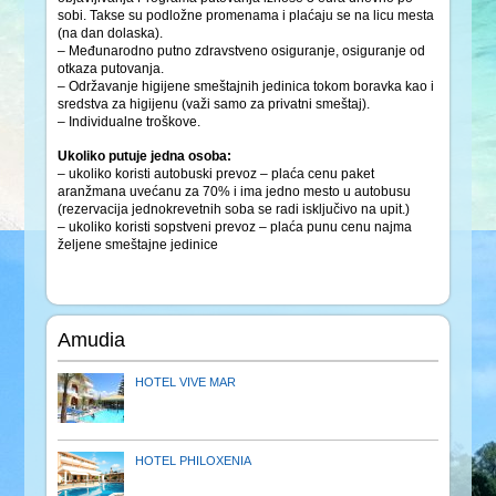
sobi. Takse su podložne promenama i plaćaju se na licu mesta
(na dan dolaska).
– Međunarodno putno zdravstveno osiguranje, osiguranje od
otkaza putovanja.
– Održavanje higijene smeštajnih jedinica tokom boravka kao i
sredstva za higijenu (važi samo za privatni smeštaj).
– Individualne troškove.
Ukoliko putuje jedna osoba:
– ukoliko koristi autobuski prevoz – plaća cenu paket
aranžmana uvećanu za 70% i ima jedno mesto u autobusu
(rezervacija jednokrevetnih soba se radi isključivo na upit.)
– ukoliko koristi sopstveni prevoz – plaća punu cenu najma
željene smeštajne jedinice
Amudia
HOTEL VIVE MAR
HOTEL PHILOXENIA