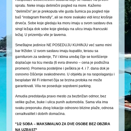
spratu. Neke imaju delimični pogled na more. Kažemo
“delimični” jer je prekoputa vile gusta šumica pa pogled nije
baš “instagram friendly”, ali se more svakako vidi kroz krošnje
drveća. Sobe koje gledaju ka moru imaju u svom sastavu dva
singl ležaja dok sobe koje gledaju na ulicu imaju francuski
ležaj. U prizemlju vile je taverna.
Smeštajne jedinice NE POSEDUJU KUHINJU već samo mini
bar frižider. U svom sastavu imaju kupatilo, terasu sa
garniturom za sedenje, TV i klima uređaj čije se korišćenje
doplaćuje na licu mesta (6 evra dnevno – cena je podložna
promeni). Promena posteljine i peškira je 4. i 7. dana dok je
osnovno čišćenje svakodnevno. U objektu je na raspolaganju i
besplatan Wi Fi internet čija se brzina protoka ne može
garantovati. Vila ne poseduje sopstveni parking.
Amudia predstavlja pravo mesto za bezbrižan odmor, bez
velike gužve, buke i ulica punih automobila. Sama vila ima
svaku preporuku zbog lokacije odnosno blizine plaže, odnosa
cena/kvalitet i dobrih domaćina.
*1/2 SOBA –
MAKSIMALNO ZA DVE OSOBE BEZ OBZIRA
NA UZRAST*