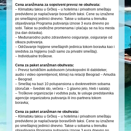
Cena aranžmana za sopstveni prevoz ne obuhvata:
– Klimatsku taksu u Grčkoj – u hotelima i privatnom smeštaju
predviđeno je naplaćivanje boravišnih taksi. Cene su izražene
po smeštajnoj jedinici dnevno. Takse u sobama u trenutku
objavljivanja Programa putovanja iznose 3 eura dnevno po
sobi. Takse su podložne promenama i plaćaju se na licu mesta
(na dan dolaska).
– Međunarodno putno zdravstveno osiguranje, osiguranje od
otkaza putovanja.
– Održavanje higijene smeštajnih jedinica tokom boravka kao i
sredstva za higijenu (važi samo za privatni smeštaj).
– Individualne troškove.
Cena za paket aranžman obuhvata:
– Prevoz turističkim autobusom (visokopodni ili dabldeker,
audio i video opremljenost, klima) na relaciji Beograd – Amudia
– Beograd.
– Smeštaj na bazi 10 polupansiona u dvokrevetnim sobama
(doručak – švedski sto, večera – 1 glavno jelo, hleb i salata)
– Troškove organizacije i vođstva puta, te usluge predstavnika
agencije organizatora putovanja ili ino-partnera tokom
boravka;
Cena za paket aranžman ne obuhvata:
– Klimatsku taksu u Grčkoj – u hotelima i privatnom smeštaju
predviđeno je naplaćivanje boravišnih taksi. Cene su izražene
po smeštajnoj jedinici dnevno. Takse u sobama u trenutku
objavljivanja Programa putovanja iznose 3 eura dnevno po