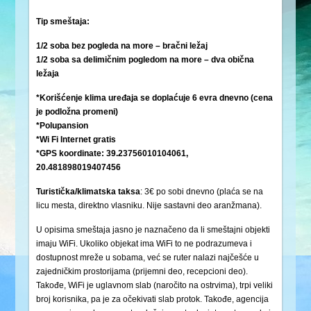
Tip smeštaja:
1/2 soba bez pogleda na more – bračni ležaj
1/2 soba sa delimičnim pogledom na more
– dva obična
ležaja
*Korišćenje klima uređaja se doplaćuje 6 evra dnevno (cena
je podložna promeni)
*Polupansion
*Wi Fi Internet gratis
*GPS koordinate: 39.23756010104061,
20.481898019407456
Turistička/klimatska
taksa
: 3€ po sobi dnevno (plaća se na
licu mesta, direktno vlasniku. Nije sastavni deo aranžmana).
U opisima smeštaja jasno je naznačeno da li smeštajni objekti
imaju WiFi. Ukoliko objekat ima WiFi to ne podrazumeva i
dostupnost mreže u sobama, već se ruter nalazi najčešće u
zajedničkim prostorijama (prijemni deo, recepcioni deo).
Takođe, WiFi je uglavnom slab (naročito na ostrvima), trpi veliki
broj korisnika, pa je za očekivati slab protok. Takođe, agencija