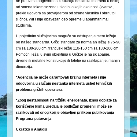
ne preuzima odgovornost u slučaju nestanka interneta u nekoj
od smena tokom sezone usled bilo kojih okolnosti (kvarovi,
prekid ugovora sa provajderom od strane vlasnika i obrnuto i
slično). WiFi nije obavezan deo opreme u apartmanima i
studijima.
U pojedinim slučajevima moguća su odstupanja mera ležaja
od našeg standarda. Grčki standard za normalan ležaj je 75-90
cm sa 180-200 cm, francuski ležaj 110-150 cm sa 180-200 cm.
Pomoćni ležaj u svim objektima u Grčkoj je na sklapanje,
drvene ili metalne konstrukcije ili fotelje na rasklapanje, manjih
dimenzija.
*Agencija ne može garantovati brzinu interneta i nije
odgovorna u slučaju nestanka interneta usled tehničkih
problema grčkih operatera.
*Zbog nestabilnosti na tržištu energenata, iznos doplate za
korišćenje klima uređaja je podložan promeni i može se
razlikovati od onog koji je objavljen prilikom publikovanja
Programa putovanja
Ukratko o Amudiji