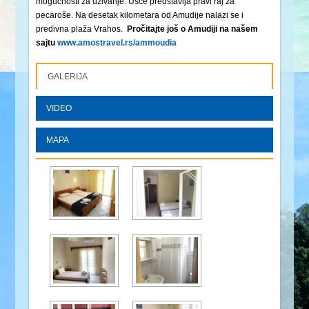
mogućnosti za uživanje. Ušće predstavlja pravi raj za
pecaroše. Na desetak kilometara od Amudije nalazi se i
predivna plaža Vrahos.
Pročitajte još o Amudiji na našem
sajtu
www.amostravel.rs/ammoudia
GALERIJA
VIDEO
MAPA