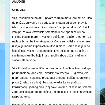
AMUDIJI!
OPIS VILE
Vila Poseidon se nalazi u prvom redu do mora (prelazi se ulica
do plaže), bukvalno na pedesetak metara od vode i pravi je
izbor za one koji vole miran odmor “na pjenu od mora”. Baš to
vam pruža ovo letovalište smešteno u prelepom zalivu sa
tirkizno plavim morem i velikom peščanom plažom, jednom od
najlepših na obali jonskog mora. Ovde se i mitska reka Aheron
u kojoj je mama kupala Ahila uliva u more. Pored reke je lepo
šetalište sa velikim brojem ribljih taverni koje nude odličnu i
svežu morsku ribu koje ima u izobilju zbog ušća i mešanja
slatke i slane vode.
Vila Poseidon ima odličan odnos cene i kvaliteta. Nudi uslugu
polupansiona (doručak – švedski sto, večera – 1 glavno jelo,
hleb i salata), nalazi se prekoputa prelepe, peščane, uređene
plaže (prelazi se ulica) i besplatne ležaljke na plaži uz
konzumaciju jednog pića iz njihove taverne. Nikako ne smemo
zaboraviti ni sjajnog domaćina Lefterisa koji je gostima uvek na
raspolaganju.
Raspolaže dvokrevetnim sobama koje se nalaze na prvom