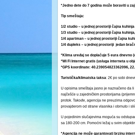
*Jedno dete do 7 godina može boraviti u za
Tip smeštaja:
1/2 studio – u jednoj prostoriji čajna kuhinja 
1/3 studio – u jednoj prostoriji čajna kuhinja,
1/4 apartman – u jednoj prostoriji čajna kuhin
1/4 dupleks – u jednoj prostoriji jedan bračn
*Klima uređaj se doplaćuje 5 eura dnevno (
*Wi Fi Internet gratis (usluga interneta u obj
*GPS koordinate: 40.239054823362096, 2
Turistička/klimatska
taksa
: 2€ po sobi dnev
U opisima smeštaja jasno je naznačeno da li 
najčešće u zajedničkim prostorijama (prijemni 
protok. Takođe, agencija ne preuzima odgovor
provajderom od strane vlasnika i obrnuto i s
U pojedinim slučajevima moguća su odstupanj
sa 180-200 cm. Pomoćni ležaj u svim objektima
*Agencija ne može garantovati brzinu intern