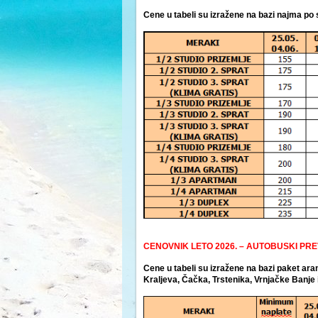
Cene u tabeli su izražene na bazi najma po
CENOVNIK LETO 2026. – AUTOBUSKI PR
Cene u tabeli su izražene na bazi paket a
Kraljeva, Čačka, Trstenika, Vrnjačke Banje 