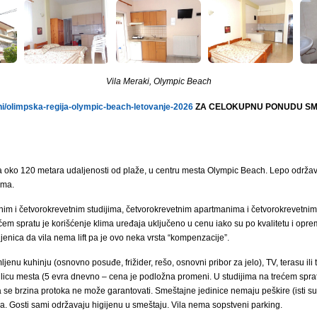
Vila Meraki, Olympic Beach
/olimpska-regija-olympic-beach-letovanje-2026
ZA CELOKUPNU PONUDU SME
, na oko 120 metara udaljenosti od plaže, u centru mesta Olympic Beach. Lepo održ
ama.
m i četvorokrevetnim studijima, četvorokrevetnim apartmanima i četvorokrevetnim 
ćem spratu je korišćenje klima uređaja uključeno u cenu iako su po kvalitetu i opre
njenica da vila nema lift pa je ovo neka vrsta “kompenzacije”.
enu kuhinju (osnovno posuđe, frižider, rešo, osnovni pribor za jelo), TV, terasu ili
a licu mesta (5 evra dnevno – cena je podložna promeni. U studijima na trećem spratu
ja se brzina protoka ne može garantovati. Smeštajne jedinice nemaju peškire (isti su
a. Gosti sami održavaju higijenu u smeštaju. Vila nema sopstveni parking.