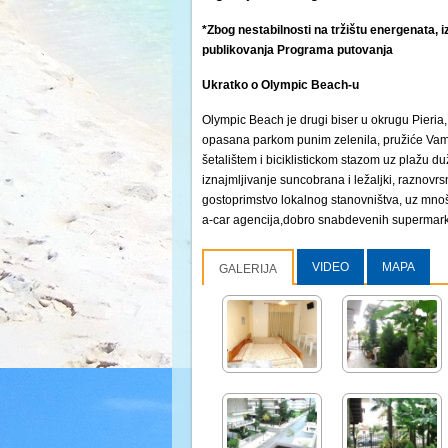
*Zbog nestabilnosti na tržištu energenata, i
publikovanja Programa putovanja
Ukratko o Olympic Beach-u
Olympic Beach je drugi biser u okrugu Pieria,
opasana parkom punim zelenila, pružiće Vam 
šetalištem i biciklistickom stazom uz plažu 
iznajmljivanje suncobrana i ležaljki, raznovrs
gostoprimstvo lokalnog stanovništva, uz mnoš
a-car agencija,dobro snabdevenih supermarke
VIDEO
MAPA
GALERIJA