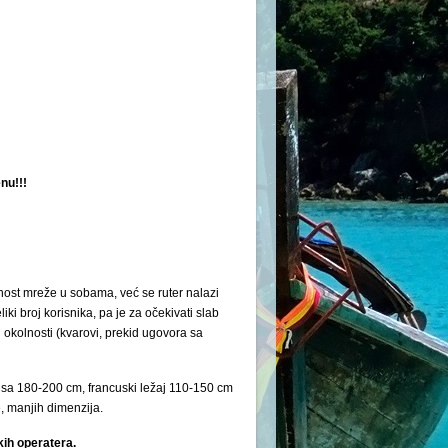
nu!!!
nost mreže u sobama, već se ruter nalazi
ki broj korisnika, pa je za očekivati slab
okolnosti (kvarovi, prekid ugovora sa
sa 180-200 cm, francuski ležaj 110-150 cm
e, manjih dimenzija.
kih operatera.