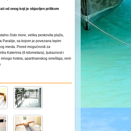
ti od onog koji je objavljen prilikom
talno čisto more, velika peskovita plaža,
 Paralije, sa kojom je povezana lepim
čkog mesta. Pored mogućnosti za
tra Katerinia (6 kilometara), ljubaznost i
ji mnogo hotela, apartmanskog smeštaja, rent-
s