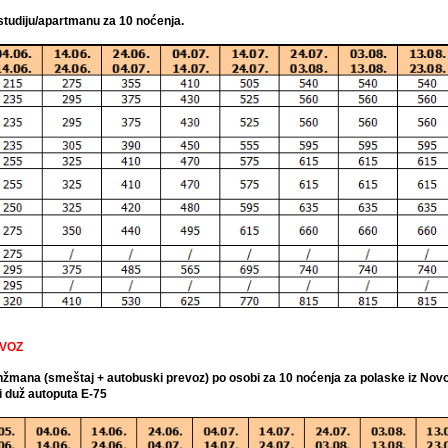
 studiju/apartmanu za 10 noćenja.
EVOZ
ranžmana (smeštaj + autobuski prevoz) po osobi za 10 noćenja za polaske iz No
i duž autoputa E-75