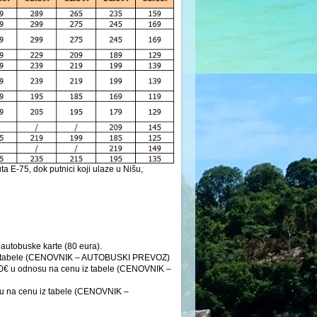
 E-75, dok putnici koji ulaze u Nišu,
autobuske karte (80 eura).
u iz tabele (CENOVNIK – AUTOBUSKI PREVOZ)
 20€ u odnosu na cenu iz tabele (CENOVNIK –
su na cenu iz tabele (CENOVNIK –