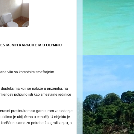
ŠTAJNIH KAPACITETA U OLYMPIC
avana vila sa komotnim smeštajnim
dupleksima koji se nalaze u prizemlju, na
mljenosti potpuno isti kao smeštajne jedinice
 terasni prostor/trem sa garniturom za sedenje
 klima je uključena u cenu!!!). U objektu je
 korišćeni samo za potrebe fotografisanja), a