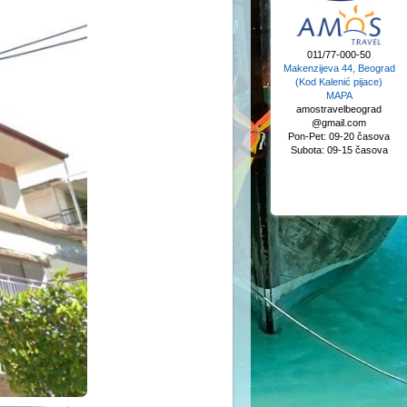
011/77-000-50
Makenzijeva 44, Beograd
(Kod Kalenić pijace)
MAPA
amostravelbeograd
@gmail.com
Pon-Pet: 09-20 časova
Subota: 09-15 časova