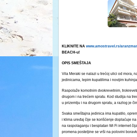
KLIKNITE NA
www.amostravel.rs/aranzmani
BEACH-u!
OPIS SMEŠTAJA
Vila Meraki se nalazi u trećoj ulici od mora
jedinicama, lepim kupatilima i novijim kuhinj
Raspolaže komotnim dvokrevetnim, trokrevetni
drugom i na trećem spratu. Kod studija na tre
u prizemlju i na drugom spratu, a razlog je či
Svaka smeštajna jedinica ima kupatilo, opremlj
i klima uređaj čije se korišćenje doplaćuje n
na raspolaganju i besplatan Wi Fi internet či
promena posteljine se vrši na polovini boravk