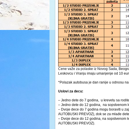
Cene važe za polaske iz Novog Sada, Beograda
Leskovcu i Vranju imaju umanjenje od 10 eu
*Polazak autobusa je dan ranije u odnosu na 
Uslovi za decu:
– Jedno dete do 7 godina, u krevetu sa rodi
– Jedno dete do 12 godina, na sopstvenom 
– Dvoje dece do 7 godina mogu boraviti u za
AUTOBUSKI PREVOZ), dok se za mlađe dete p
– Dvoje dece do 12 godina, na sopstvenom l
AUTOBUSKI PREVOZ).