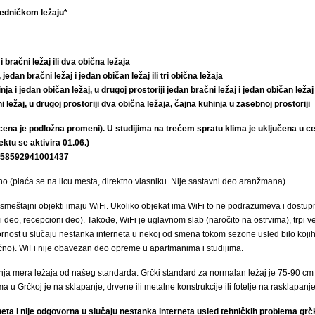
jedničkom ležaju*
i bračni ležaj ili dva obična ležaja
 jedan bračni ležaj i jedan običan ležaj ili tri obična ležaja
ja i jedan običan ležaj, u drugoj prostoriji jedan bračni ležaj i jedan običan ležaj
i ležaj, u drugoj prostoriji dva obična ležaja, čajna kuhinja u zasebnoj prostoriji
cena je podložna promeni). U studijima na trećem spratu klima je uključena u ce
ektu se aktivira 01.06.)
2.58592941001437
no (plaća se na licu mesta, direktno vlasniku. Nije sastavni deo aranžmana).
smeštajni objekti imaju WiFi. Ukoliko objekat ima WiFi to ne podrazumeva i dostup
deo, recepcioni deo). Takođe, WiFi je uglavnom slab (naročito na ostrvima), trpi veli
nost u slučaju nestanka interneta u nekoj od smena tokom sezone usled bilo kojih 
lično). WiFi nije obavezan deo opreme u apartmanima i studijima.
a mera ležaja od našeg standarda. Grčki standard za normalan ležaj je 75-90 cm 
 u Grčkoj je na sklapanje, drvene ili metalne konstrukcije ili fotelje na rasklapanj
eta i nije odgovorna u slučaju nestanka interneta usled tehničkih problema grč