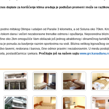
znos doplate za korišćenje klima uređaja je podložan promeni i može se razlikova
 podno mitskog Olimpa i udaljen od Paralie 3 kilometra, a od Soluna oko 70km. Kris
tokom dana i večeri nezaboravne trenutke odmora i opuštanja. Neposredna blizina
dužine oko 2km omogućiće Vam obilazak još jednog atraktivnog i dinamičnog turisti
na je ponuda za bavljenje raznim sportovima na vodi. Blizina velikog trgovačkog cen
tvo taverni, restorana i barova, čine odmor pravim i nezaboravnim. U mestu posto
ta, poslastičarnica i pekara.
Pročitajte još na našem sajtu
www.grckanadlanu.r