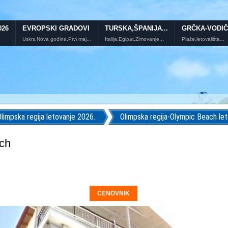
026
EVROPSKI GRADOVI
TURSKA,ŠPANIJA...
GRČKA-VODIČ
Uskrs,Nova godina,Prvi maj...
Italija,Egipat,Zimovanje...
Plaže,letovališta...
Olimpska regija letovanje 2026.
Olimpska regija-Olympic Beach le
ach
CENOVNIK