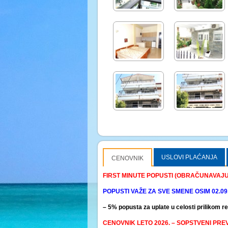
USLOVI PLAĆANJA
CENOVNIK
FIRST MINUTE POPUSTI (OBRAČUNAVAJU S
POPUSTI VAŽE
ZA SVE SMENE OSIM 02.09, 1
– 5% popusta za uplate u celosti prilikom r
CENOVNIK LETO 2026. – SOPSTVENI PRE