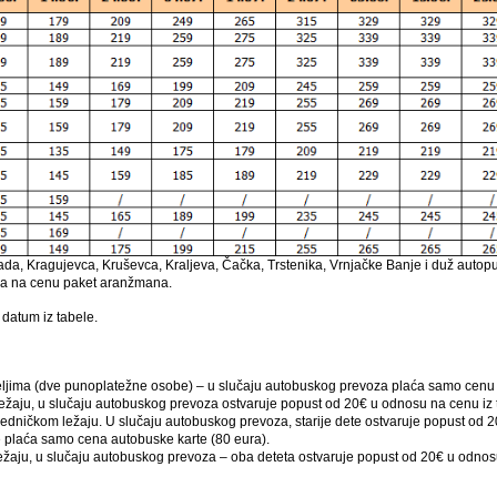
, Kragujevca, Kruševca, Kraljeva, Čačka, Trstenika, Vrnjačke Banje i duž autoputa
ra na cenu paket aranžmana.
datum iz tabele.
teljima (dve punoplatežne osobe) – u slučaju autobuskog prevoza plaća samo cenu 
ležaju, u slučaju autobuskog prevoza ostvaruje popust od 20€ u odnosu na cen
jedničkom ležaju. U slučaju autobuskog prevoza, starije dete ostvaruje popust od
laća samo cena autobuske karte (80 eura).
ežaju, u slučaju autobuskog prevoza – oba deteta ostvaruje popust od 20€ u odno