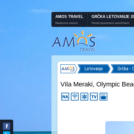
AMOS TRAVEL
GRČKA LETOVANJE 2
Naslovna strana
Hoteli,apartmani,aranžmani
Letovanje
Grčka - 
Vila Meraki, Olympic Be