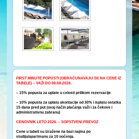
FIRST MINUTE POPUSTI (OBRAČUNAVAJU SE NA CENE IZ
TABELE) – VAŽI DO 08.08
.2026.
– 15% popusta za uplate u celosti prilikom rezervacije
– 10% popusta za uplatu akontacije od 30% i isplatu ostatka
15 dana pred put (ovaj način plaćanja važi i za čekove i
administrativnu zabranu)
CENOVNIK LETO 2026. – SOPSTVENI PREVOZ
Cene u tabeli su izražene na bazi najma po
studiju/apartmanu za 10 noćenja.