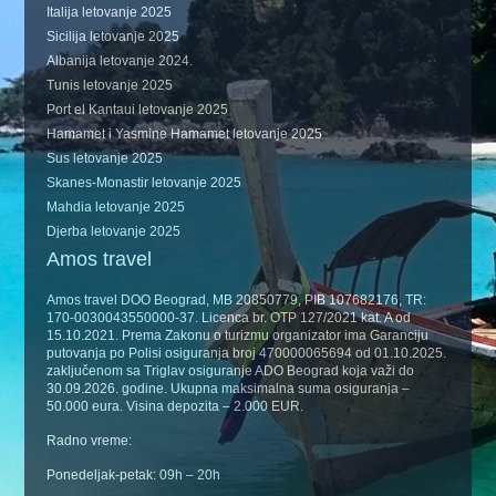
Italija letovanje 2025
Sicilija letovanje 2025
Albanija letovanje 2024.
Tunis letovanje 2025
Port el Kantaui letovanje 2025
Hamamet i Yasmine Hamamet letovanje 2025
Sus letovanje 2025
Skanes-Monastir letovanje 2025
Mahdia letovanje 2025
Djerba letovanje 2025
Amos travel
Amos travel DOO Beograd, MB 20850779, PIB 107682176, TR:
170-0030043550000-37. Licenca br. OTP 127/2021 kat. A od
15.10.2021. Prema Zakonu o turizmu organizator ima Garanciju
putovanja po Polisi osiguranja broj 470000065694 od 01.10.2025.
zaključenom sa Triglav osiguranje ADO Beograd koja važi do
30.09.2026. godine. Ukupna maksimalna suma osiguranja –
50.000 eura. Visina depozita – 2.000 EUR.
Radno vreme:
Ponedeljak-petak: 09h – 20h