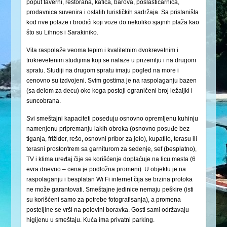
poput taverni, restorana, kafića, barova, poslastičarnica,
prodavnica suvenira i ostalih turističkih sadržaja. Sa pristaništa
kod rive polaze i brodići koji voze do nekoliko sjajnih plaža kao
što su Lihnos i Sarakiniko.
Vila raspolaže veoma lepim i kvalitetnim dvokrevetnim i
trokrevetenim studijima koji se nalaze u prizemlju i na drugom
spratu. Studiji na drugom spratu imaju pogled na more i
cenovno su izdvojeni. Svim gostima je na raspolaganju bazen
(sa delom za decu) oko koga postoji ograničeni broj ležaljki i
suncobrana.
Svi smeštajni kapaciteti poseduju osnovno opremljenu kuhinju
namenjenu pripremanju lakih obroka (osnovno posuđe bez
tiganja, frižider, rešo, osnovni pribor za jelo), kupatilo, terasu ili
terasni prostor/trem sa garniturom za sedenje, sef (besplatno),
TV i klima uređaj čije se korišćenje doplaćuje na licu mesta (6
evra dnevno – cena je podložna promeni). U objektu je na
raspolaganju i besplatan Wi Fi internet čija se brzina protoka
ne može garantovati. Smeštajne jedinice nemaju peškire (isti
su korišćeni samo za potrebe fotografisanja), a promena
posteljine se vrši na polovini boravka. Gosti sami održavaju
higijenu u smeštaju. Kuća ima privatni parking.