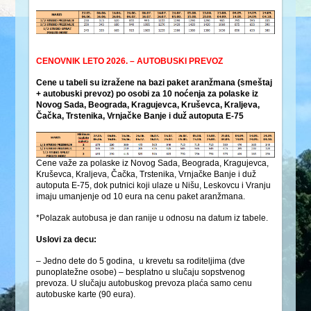
CENOVNIK LETO 2026. – AUTOBUSKI PREVOZ
Cene u tabeli su izražene na bazi paket aranžmana (smeštaj
+ autobuski prevoz) po osobi za 10 noćenja za polaske iz
Novog Sada, Beograda, Kragujevca, Kruševca, Kraljeva,
Čačka, Trstenika, Vrnjačke Banje i duž autoputa E-75
Cene važe za polaske iz Novog Sada, Beograda, Kragujevca,
Kruševca, Kraljeva, Čačka, Trstenika, Vrnjačke Banje i duž
autoputa E-75, dok putnici koji ulaze u Nišu, Leskovcu i Vranju
imaju umanjenje od 10 eura na cenu paket aranžmana.
*Polazak autobusa je dan ranije u odnosu na datum iz tabele.
Uslovi za decu:
– Jedno dete do 5 godina, u krevetu sa roditeljima (dve
punoplatežne osobe) – besplatno u slučaju sopstvenog
prevoza. U slučaju autobuskog prevoza plaća samo cenu
autobuske karte (90 eura).