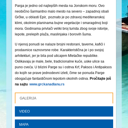
Parga je jedno od najlepših mesta na Jonskom moru. Ovo
neobično šarmantno malo mesto na severo – zapadnoj obali
Grčke, u oblasti Epir, poznato je po zdravoj mediteranskoj
klimi, okolnim planinama bujne vegetacije i smaragdnoj boji
mora. Godinama privlači veliki broj turista zbog svoje istorije,
lepote, prelepih plaža, maslinjaka i borovih šuma.
U njenoj ponudi se nalaze brojni restorani, taverne, kafići i
prodavnice raznovrsne robe. Karakteristična je i po svojoj
arhitekturi, jer je bila pod uticajem Mletačke republike.
Oslikavaju je male, bele, tradicionalne kuće, uske ulice sa
puno cveća. U blizini Parge su i ostrva Krf, Paksos i Antipaksos
do kojih se prave jednodevni izleti, čime se ponuda Parge
obogaćuje fantastičnom lepotom okolnih ostrva.
Pročitajte još
na sajtu
www.grckanadlanu.rs
GALERIJA
VIDEO
MAPA