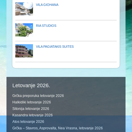
VILA GIOHANA
RIA STUDIOS
VILA PAGIATAKIS SUITES
Letovanje 2026.
Grčka preporuka letovanje 2026
Halkidiki letovanje 2026
Sitonija letovanje 2026
Kasandra letovanje 2026
Atos letovanje 2026
Grčka – Stavros, Asprovalta, Nea Vrasna, letovanje 2026