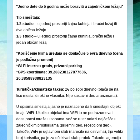
*Jedno dete do 5 godina može boraviti u zajedničkom ležaju*
Tip smeštaja:
1/2 studio
– u jednoj prostoriji čajna kuhinja i bračni ležaj ili
dva obična ležaja
1/3 studio
– u jednoj prostoriji čajna kuhinja, bračni ležaj i
jedan običan ležaj
*Korišćenje klima uređaja se doplaćuje 5 evra dnevno (cena
je podložna promeni)
*Wi Fi Internet gratis, privatni parking
*GPS koordinate: 39.288238327877636,
20.38588938823135
Turistička/klimatska
taksa
: 2€ po sobi dnevno (plaća se na
licu mesta, direktno vlasniku. Nije sastavni deo aranžmana).
U opisima smeštaja jasno je naznačeno da li smeštajni objekti
imaju WiFi. Ukoliko objekat ima WiFi to ne podrazumeva i
dostupnost mreže u sobama, već se ruter nalazi najčešće u
zajedničkim prostorijama (prijemni deo, recepcioni deo).
Takođe, WiFi je uglavnom slab (naročito na ostrvima), trpi veliki
broj korisnika, pa je za očekivati slab protok. Takođe, agencija