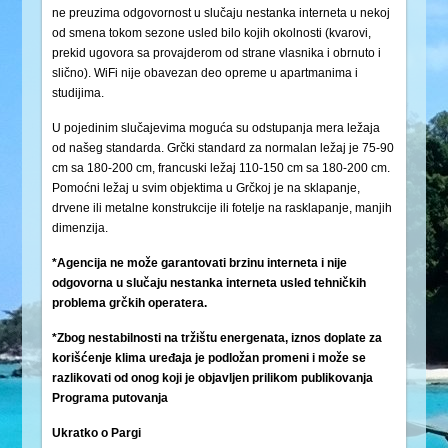
ne preuzima odgovornost u slučaju nestanka interneta u nekoj
od smena tokom sezone usled bilo kojih okolnosti (kvarovi,
prekid ugovora sa provajderom od strane vlasnika i obrnuto i
slično). WiFi nije obavezan deo opreme u apartmanima i
studijima.
U pojedinim slučajevima moguća su odstupanja mera ležaja
od našeg standarda. Grčki standard za normalan ležaj je 75-90
cm sa 180-200 cm, francuski ležaj 110-150 cm sa 180-200 cm.
Pomoćni ležaj u svim objektima u Grčkoj je na sklapanje,
drvene ili metalne konstrukcije ili fotelje na rasklapanje, manjih
dimenzija.
*Agencija ne može garantovati brzinu interneta i nije
odgovorna u slučaju nestanka interneta usled tehničkih
problema grčkih operatera.
*Zbog nestabilnosti na tržištu energenata, iznos doplate za
korišćenje klima uređaja je podložan promeni i može se
razlikovati od onog koji je objavljen prilikom publikovanja
Programa putovanja
Ukratko o Pargi