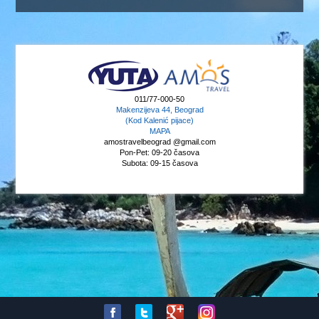
011/77-000-50
Makenzijeva 44, Beograd
(Kod Kalenić pijace)
MAPA
amostravelbeograd @gmail.com
Pon-Pet: 09-20 časova
Subota: 09-15 časova