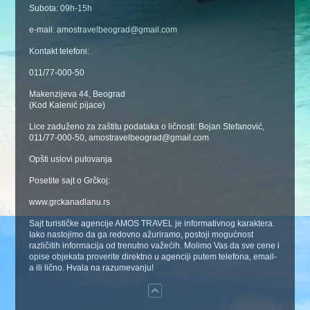
Subota: 09h-15h
e-mail: amostravelbeograd@gmail.com
Kontakt telefoni:
011/77-000-50
Makenzijeva 44, Beograd
(Kod Kalenić pijace)
Lice zaduženo za zaštitu podataka o ličnosti: Bojan Stefanović,
011/77-000-50, amostravelbeograd@gmail.com
Opšti uslovi putovanja
Posetite sajt o Grčkoj:
www.grckanadlanu.rs
Sajt turističke agencije AMOS TRAVEL je informativnog karaktera.
Iako nastojimo da ga redovno ažuriramo, postoji mogućnost
različitih informacija od trenutno važećih. Molimo Vas da sve cene i
opise objekata proverite direktno u agenciji putem telefona, email-
a ili lično. Hvala na razumevanju!