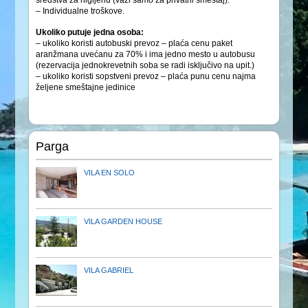
sredstva za higijenu (važi samo za privatni smeštaj).
– Individualne troškove.
Ukoliko putuje jedna osoba:
– ukoliko koristi autobuski prevoz – plaća cenu paket
aranžmana uvećanu za 70% i ima jedno mesto u autobusu
(rezervacija jednokrevetnih soba se radi isključivo na upit.)
– ukoliko koristi sopstveni prevoz – plaća punu cenu najma
željene smeštajne jedinice
Parga
VILA EN SOLO
VILA GARDEN HOUSE
VILA GABRIEL