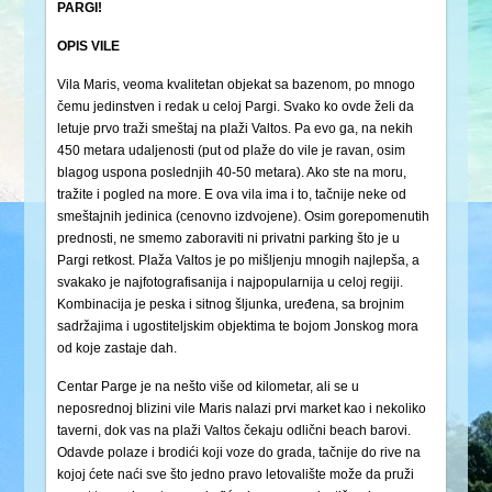
PARGI!
OPIS VILE
Vila Maris, veoma kvalitetan objekat sa bazenom, po mnogo
čemu jedinstven i redak u celoj Pargi. Svako ko ovde želi da
letuje prvo traži smeštaj na plaži Valtos. Pa evo ga, na nekih
450 metara udaljenosti (put od plaže do vile je ravan, osim
blagog uspona poslednjih 40-50 metara). Ako ste na moru,
tražite i pogled na more. E ova vila ima i to, tačnije neke od
smeštajnih jedinica (cenovno izdvojene). Osim gorepomenutih
prednosti, ne smemo zaboraviti ni privatni parking što je u
Pargi retkost. Plaža Valtos je po mišljenju mnogih najlepša, a
svakako je najfotografisanija i najpopularnija u celoj regiji.
Kombinacija je peska i sitnog šljunka, uređena, sa brojnim
sadržajima i ugostiteljskim objektima te bojom Jonskog mora
od koje zastaje dah.
Centar Parge je na nešto više od kilometar, ali se u
neposrednoj blizini vile Maris nalazi prvi market kao i nekoliko
taverni, dok vas na plaži Valtos čekaju odlični beach barovi.
Odavde polaze i brodići koji voze do grada, tačnije do rive na
kojoj ćete naći sve što jedno pravo letovalište može da pruži