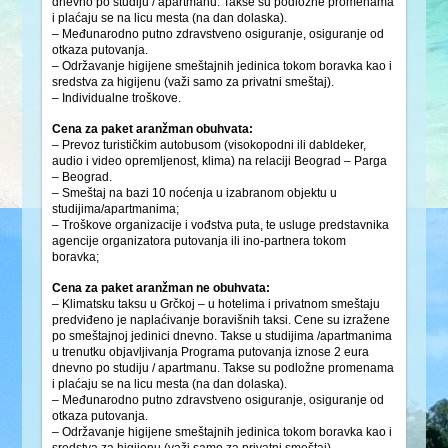
dnevno po studiju / apartmanu. Takse su podložne promenama
i plaćaju se na licu mesta (na dan dolaska).
– Međunarodno putno zdravstveno osiguranje, osiguranje od
otkaza putovanja.
– Održavanje higijene smeštajnih jedinica tokom boravka kao i
sredstva za higijenu (važi samo za privatni smeštaj).
– Individualne troškove.
Cena za paket aranžman obuhvata:
– Prevoz turističkim autobusom (visokopodni ili dabldeker,
audio i video opremljenost, klima) na relaciji Beograd – Parga
– Beograd.
– Smeštaj na bazi 10 noćenja u izabranom objektu u
studijima/apartmanima;
– Troškove organizacije i vođstva puta, te usluge predstavnika
agencije organizatora putovanja ili ino-partnera tokom
boravka;
Cena za paket aranžman ne obuhvata:
– Klimatsku taksu u Grčkoj – u hotelima i privatnom smeštaju
predviđeno je naplaćivanje boravišnih taksi. Cene su izražene
po smeštajnoj jedinici dnevno. Takse u studijima /apartmanima
u trenutku objavljivanja Programa putovanja iznose 2 eura
dnevno po studiju / apartmanu. Takse su podložne promenama
i plaćaju se na licu mesta (na dan dolaska).
– Međunarodno putno zdravstveno osiguranje, osiguranje od
otkaza putovanja.
– Održavanje higijene smeštajnih jedinica tokom boravka kao i