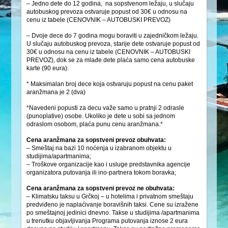
– Jedno dete do 12 godina, na sopstvenom ležaju, u slučaju
autobuskog prevoza ostvaruje popust od 30€ u odnosu na
cenu iz tabele (CENOVNIK – AUTOBUSKI PREVOZ)
– Dvoje dece do 7 godina mogu boraviti u zajedničkom ležaju.
U slučaju autobuskog prevoza, starije dete ostvaruje popust od
30€ u odnosu na cenu iz tabele (CENOVNIK – AUTOBUSKI
PREVOZ), dok se za mlađe dete plaća samo cena autobuske
karte (90 eura).
* Maksimalan broj dece koja ostvaruju popust na cenu paket
aranžmana je 2 (dva)
*Navedeni popusti za decu važe samo u pratnji 2 odrasle
(punoplative) osobe. Ukoliko je dete u sobi sa jednom
odraslom osobom, plaća punu cenu aranžmana.*
Cena aranžmana za sopstveni prevoz obuhvata:
– Smeštaj na bazi 10 noćenja u izabranom objektu u
studijima/apartmanima;
– Troškove organizacije kao i usluge predstavnika agencije
organizatora putovanja ili ino-partnera tokom boravka;
Cena aranžmana za sopstveni prevoz ne obuhvata:
– Klimatsku taksu u Grčkoj – u hotelima i privatnom smeštaju
predviđeno je naplaćivanje boravišnih taksi. Cene su izražene
po smeštajnoj jedinici dnevno. Takse u studijima /apartmanima
u trenutku objavljivanja Programa putovanja iznose 2 eura