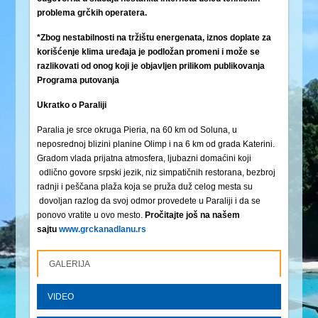
problema grčkih operatera.
*Zbog nestabilnosti na tržištu energenata, iznos doplate za
korišćenje klima uređaja je podložan promeni i može se
razlikovati od onog koji je objavljen prilikom publikovanja
Programa putovanja
Ukratko o Paraliji
Paralia je srce okruga Pieria, na 60 km od Soluna, u
neposrednoj blizini planine Olimp i na 6 km od grada Katerini.
Gradom vlada prijatna atmosfera, ljubazni domaćini koji
odlično govore srpski jezik, niz simpatičnih restorana, bezbroj
radnji i peščana plaža koja se pruža duž celog mesta su
dovoljan razlog da svoj odmor provedete u Paraliji i da se
ponovo vratite u ovo mesto.
Pročitajte još na našem
sajtu
www.grckanadlanu.rs
GALERIJA
VIDEO