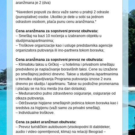
aranžmana je 2 (dva)
*Navedeni popusti za decu važe samo u pratnji 2 odrasle
(punoplative) osobe. Ukoliko je dete u sobi sa jednom
odraslom osobom, plaća punu cenu aranžmana.*
Cena aranžmana za sopstveni prevoz obuhvata:
– Smeštaj na bazi 10 noćenja u izabranom objektu u
studijima/apartmanima;
– Troškove organizacije kao i usluge predstavnika agencije
organizatora putovanja ili ino-partnera tokom boravka;
Cena aranžmana za sopstveni prevoz ne obuhvata:
– Klimatsku taksu u Grčkoj – u hotelima i privatnom smeštaju
predviđeno je naplaćivanje boravišnih taksi. Cene su izražene
po smeštajnoj jedinici dnevno. Takse u studijima /apartmanima
u trenutku objavljivanja Programa putovanja iznose 2 eura
dnevno po studiju / apartmanu. Takse su podložne promenama
i plaćaju se na licu mesta (na dan dolaska).
– Međunarodno putno zdravstveno osiguranje, osiguranje od
otkaza putovanja.
– Održavanje higijene smeštajnih jedinica tokom boravka kao i
sredstva za higijenu (važi samo za privatni smeštaj).
– Individualne troškove.
Cena za paket aranžman obuhvata:
– Prevoz turističkim autobusom (visokopodni ili dabldeker,
audio i video opremljenost, klima) na relaciji Beograd –