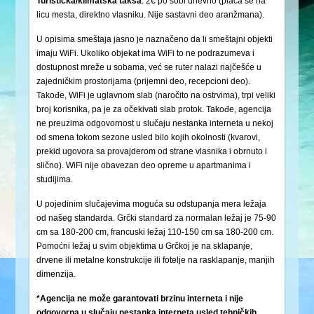
Turistička/klimatska
taksa
: 2€ po sobi dnevno (plaća se na
licu mesta, direktno vlasniku. Nije sastavni deo aranžmana).
U opisima smeštaja jasno je naznačeno da li smeštajni objekti
imaju WiFi. Ukoliko objekat ima WiFi to ne podrazumeva i
dostupnost mreže u sobama, već se ruter nalazi najčešće u
zajedničkim prostorijama (prijemni deo, recepcioni deo).
Takođe, WiFi je uglavnom slab (naročito na ostrvima), trpi veliki
broj korisnika, pa je za očekivati slab protok. Takođe, agencija
ne preuzima odgovornost u slučaju nestanka interneta u nekoj
od smena tokom sezone usled bilo kojih okolnosti (kvarovi,
prekid ugovora sa provajderom od strane vlasnika i obrnuto i
slično). WiFi nije obavezan deo opreme u apartmanima i
studijima.
U pojedinim slučajevima moguća su odstupanja mera ležaja
od našeg standarda. Grčki standard za normalan ležaj je 75-90
cm sa 180-200 cm, francuski ležaj 110-150 cm sa 180-200 cm.
Pomoćni ležaj u svim objektima u Grčkoj je na sklapanje,
drvene ili metalne konstrukcije ili fotelje na rasklapanje, manjih
dimenzija.
*Agencija ne može garantovati brzinu interneta i nije
odgovorna u slučaju nestanka interneta usled tehničkih