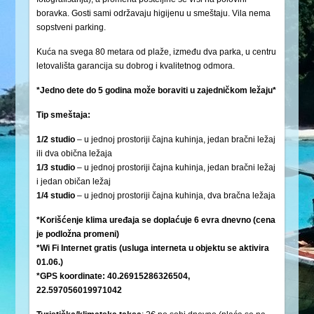
boravka. Gosti sami održavaju higijenu u smeštaju. Vila nema
sopstveni parking.
Kuća na svega 80 metara od plaže, između dva parka, u centru
letovališta garancija su dobrog i kvalitetnog odmora.
*Jedno dete do 5 godina može boraviti u zajedničkom ležaju*
Tip smeštaja:
1/2 studio
– u jednoj prostoriji čajna kuhinja, jedan bračni ležaj
ili dva obična ležaja
1/3 studio
– u jednoj prostoriji čajna kuhinja, jedan bračni ležaj
i jedan običan ležaj
1/4 studio
– u jednoj prostoriji čajna kuhinja, dva bračna ležaja
*Korišćenje klima uređaja se doplaćuje 6 evra dnevno (cena
je podložna promeni)
*Wi Fi Internet gratis (usluga interneta u objektu se aktivira
01.06.)
*GPS koordinate: 40.26915286326504,
22.597056019971042