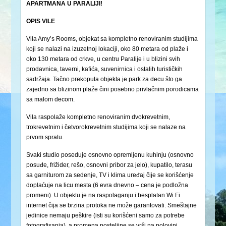
APARTMANA U PARALIJI!
OPIS VILE
Vila Amy’s Rooms, objekat sa kompletno renoviranim studijima
koji se nalazi na izuzetnoj lokaciji, oko 80 metara od plaže i
oko 130 metara od crkve, u centru Paralije i u blizini svih
prodavnica, taverni, kafića, suvenirnica i ostalih turističkih
sadržaja. Tačno prekoputa objekta je park za decu što ga
zajedno sa blizinom plaže čini posebno privlačnim porodicama
sa malom decom.
Vila raspolaže kompletno renoviranim dvokrevetnim,
trokrevetnim i četvorokrevetnim studijima koji se nalaze na
prvom spratu.
Svaki studio poseduje osnovno opremljenu kuhinju (osnovno
posuđe, frižider, rešo, osnovni pribor za jelo), kupatilo, terasu
sa garniturom za sedenje, TV i klima uređaj čije se korišćenje
doplaćuje na licu mesta (6 evra dnevno – cena je podložna
promeni). U objektu je na raspolaganju i besplatan Wi Fi
internet čija se brzina protoka ne može garantovati. Smeštajne
jedinice nemaju peškire (isti su korišćeni samo za potrebe
fotografisanja), a promena posteljine se vrši na polovini