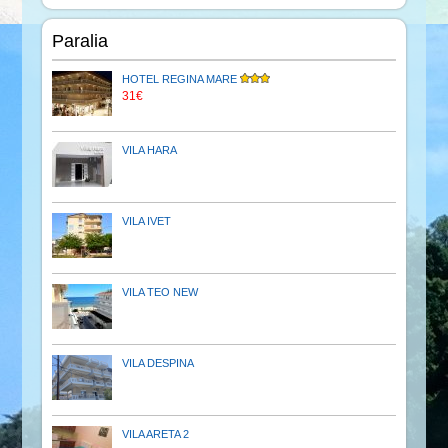
Paralia
HOTEL REGINA MARE
31€
VILA HARA
VILA IVET
VILA TEO NEW
VILA DESPINA
VILA ARETA 2