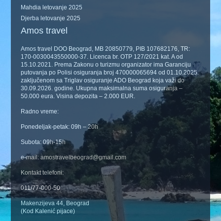
Mahdia letovanje 2025
Djerba letovanje 2025
Amos travel
Amos travel DOO Beograd, MB 20850779, PIB 107682176, TR:
170-0030043550000-37. Licenca br. OTP 127/2021 kat. A od
15.10.2021. Prema Zakonu o turizmu organizator ima Garanciju
putovanja po Polisi osiguranja broj 470000065694 od 01.10.2025.
zaključenom sa Triglav osiguranje ADO Beograd koja važi do
30.09.2026. godine. Ukupna maksimalna suma osiguranja –
50.000 eura. Visina depozita – 2.000 EUR.
Radno vreme:
Ponedeljak-petak: 09h – 20h
Subota: 09h-15h
e-mail: amostravelbeograd@gmail.com
Kontakt telefoni:
011/77-000-50
Makenzijeva 44, Beograd
(Kod Kalenić pijace)