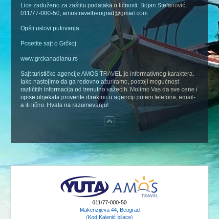
Lice zaduženo za zaštitu podataka o ličnosti: Bojan Stefanović,
011/77-000-50, amostravelbeograd@gmail.com
Opšti uslovi putovanja
Posetite sajt o Grčkoj:
www.grckanadlanu.rs
Sajt turističke agencije AMOS TRAVEL je informativnog karaktera.
Iako nastojimo da ga redovno ažuriramo, postoji mogućnost
različitih informacija od trenutno važećih. Molimo Vas da sve cene i
opise objekata proverite direktno u agenciji putem telefona, email-
a ili lično. Hvala na razumevanju!
011/77-000-50
Makenzijeva 44, Beograd
(Kod Kalenić pijace)