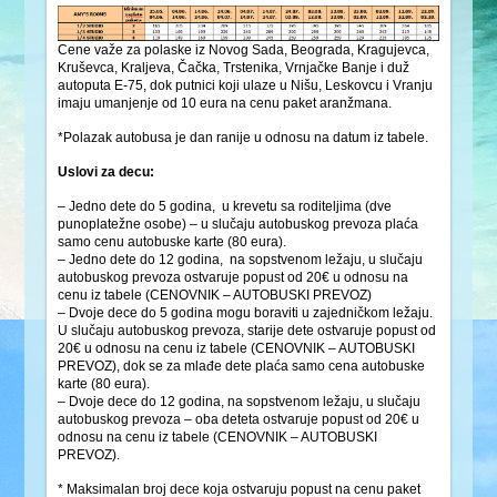
Cene važe za polaske iz Novog Sada, Beograda, Kragujevca,
Kruševca, Kraljeva, Čačka, Trstenika, Vrnjačke Banje i duž
autoputa E-75, dok putnici koji ulaze u Nišu, Leskovcu i Vranju
imaju umanjenje od 10 eura na cenu paket aranžmana.
*Polazak autobusa je dan ranije u odnosu na datum iz tabele.
Uslovi za decu:
– Jedno dete do 5 godina, u krevetu sa roditeljima (dve
punoplatežne osobe) – u slučaju autobuskog prevoza plaća
samo cenu autobuske karte (80 eura).
– Jedno dete do 12 godina, na sopstvenom ležaju, u slučaju
autobuskog prevoza ostvaruje popust od 20€ u odnosu na
cenu iz tabele (CENOVNIK – AUTOBUSKI PREVOZ)
– Dvoje dece do 5 godina mogu boraviti u zajedničkom ležaju.
U slučaju autobuskog prevoza, starije dete ostvaruje popust od
20€ u odnosu na cenu iz tabele (CENOVNIK – AUTOBUSKI
PREVOZ), dok se za mlađe dete plaća samo cena autobuske
karte (80 eura).
– Dvoje dece do 12 godina, na sopstvenom ležaju, u slučaju
autobuskog prevoza – oba deteta ostvaruje popust od 20€ u
odnosu na cenu iz tabele (CENOVNIK – AUTOBUSKI
PREVOZ).
* Maksimalan broj dece koja ostvaruju popust na cenu paket