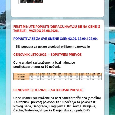
FIRST MINUTE POPUSTI (OBRAČUNAVAJU SE NA CENE IZ
TABELE) –VAŽI DO 08.08.2026.
POPUSTI VAŽE
ZA SVE SMENE OSIM 02.09, 12.09. I 22.09.
– 5% popusta za uplate u celosti prilikom rezervacije
CENOVNIK LETO 2026. – SOPSTVENI PREVOZ
Cene u tabeli su izražene na bazi najma po
studiju/apartmanu za 10 noćenja.
CENOVNIK LETO 2026. – AUTOBUSKI PREVOZ
Cene u tabeli su izražene na bazi paket aranžmana (smeštaj
+ autobuski prevoz) po osobi za 10 noćenja za polaske iz
Novog Sada, Beograda, Kragujevca, Kruševca, Kraljeva,
Čačka, Trstenika, Vrnjačke Banje i duž autoputa E-75