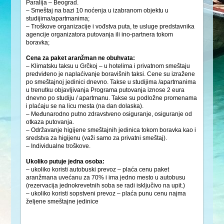
Paralija – Beograd.
– Smeštaj na bazi 10 noćenja u izabranom objektu u
studijima/apartmanima;
– Troškove organizacije i vođstva puta, te usluge predstavnika
agencije organizatora putovanja ili ino-partnera tokom
boravka;
Cena za paket aranžman ne obuhvata:
– Klimatsku taksu u Grčkoj – u hotelima i privatnom smeštaju
predviđeno je naplaćivanje boravišnih taksi. Cene su izražene
po smeštajnoj jedinici dnevno. Takse u studijima /apartmanima
u trenutku objavljivanja Programa putovanja iznose 2 eura
dnevno po studiju / apartmanu. Takse su podložne promenama
i plaćaju se na licu mesta (na dan dolaska).
– Međunarodno putno zdravstveno osiguranje, osiguranje od
otkaza putovanja.
– Održavanje higijene smeštajnih jedinica tokom boravka kao i
sredstva za higijenu (važi samo za privatni smeštaj).
– Individualne troškove.
Ukoliko putuje jedna osoba:
– ukoliko koristi autobuski prevoz – plaća cenu paket
aranžmana uvećanu za 70% i ima jedno mesto u autobusu
(rezervacija jednokrevetnih soba se radi isključivo na upit.)
– ukoliko koristi sopstveni prevoz – plaća punu cenu najma
željene smeštajne jedinice