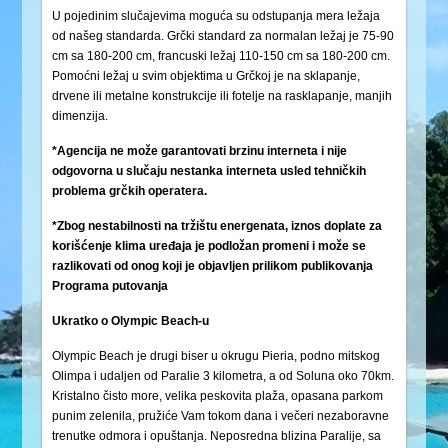
U pojedinim slučajevima moguća su odstupanja mera ležaja
od našeg standarda. Grčki standard za normalan ležaj je 75-90
cm sa 180-200 cm, francuski ležaj 110-150 cm sa 180-200 cm.
Pomoćni ležaj u svim objektima u Grčkoj je na sklapanje,
drvene ili metalne konstrukcije ili fotelje na rasklapanje, manjih
dimenzija.
*Agencija ne može garantovati brzinu interneta i nije
odgovorna u slučaju nestanka interneta usled tehničkih
problema grčkih operatera.
*Zbog nestabilnosti na tržištu energenata, iznos doplate za
korišćenje klima uređaja je podložan promeni i može se
razlikovati od onog koji je objavljen prilikom publikovanja
Programa putovanja
Ukratko o Olympic Beach-u
Olympic Beach je drugi biser u okrugu Pieria, podno mitskog
Olimpa i udaljen od Paralie 3 kilometra, a od Soluna oko 70km.
Kristalno čisto more, velika peskovita plaža, opasana parkom
punim zelenila, pružiće Vam tokom dana i večeri nezaboravne
trenutke odmora i opuštanja. Neposredna blizina Paralije, sa