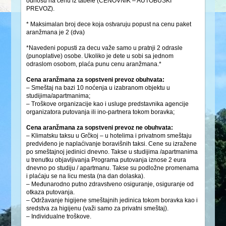
odnosu na cenu iz tabele (CENOVNIK – AUTOBUSKI
PREVOZ).
* Maksimalan broj dece koja ostvaruju popust na cenu paket
aranžmana je 2 (dva)
*Navedeni popusti za decu važe samo u pratnji 2 odrasle
(punoplative) osobe. Ukoliko je dete u sobi sa jednom
odraslom osobom, plaća punu cenu aranžmana.*
Cena aranžmana za sopstveni prevoz obuhvata:
– Smeštaj na bazi 10 noćenja u izabranom objektu u
studijima/apartmanima;
– Troškove organizacije kao i usluge predstavnika agencije
organizatora putovanja ili ino-partnera tokom boravka;
Cena aranžmana za sopstveni prevoz ne obuhvata:
– Klimatsku taksu u Grčkoj – u hotelima i privatnom smeštaju
predviđeno je naplaćivanje boravišnih taksi. Cene su izražene
po smeštajnoj jedinici dnevno. Takse u studijima /apartmanima
u trenutku objavljivanja Programa putovanja iznose 2 eura
dnevno po studiju / apartmanu. Takse su podložne promenama
i plaćaju se na licu mesta (na dan dolaska).
– Međunarodno putno zdravstveno osiguranje, osiguranje od
otkaza putovanja.
– Održavanje higijene smeštajnih jedinica tokom boravka kao i
sredstva za higijenu (važi samo za privatni smeštaj).
– Individualne troškove.