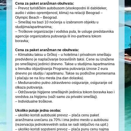
Cena za paket aranžman obuhvata:
– Prevoz turističkim autobusom (visokopodni ili dabldeker,
audio i video opremljenost, klima) na relaciji Beograd –
Olympic Beach – Beograd.
– Smeštaj na bazi 10 noćenja u izabranom objektu u
studijima/apartmanima;
– Troškove organizacije i vođstva puta, te usluge predstavnika
agencije organizatora putovanja ili ino-partnera tokom
boravka;
Cena za paket aranžman ne obuhvata:
– Klimatsku taksu u Grčkoj – u hotelima i privatnom smeštaju
predviđeno je naplaćivanje boravišnih taksi. Cene su izražene
po smeštajnoj jedinici dnevno. Takse u studijima /apartmanima
u trenutku objavljivanja Programa putovanja iznose 2 eura
dnevno po studiju / apartmanu. Takse su podložne promenama
i plaćaju se na licu mesta (na dan dolaska).
– Međunarodno putno zdravstveno osiguranje, osiguranje od
otkaza putovanja.
– Održavanje higijene smeštajnih jedinica tokom boravka kao i
sredstva za higijenu (važi samo za privatni smeštaj).
– Individualne troškove.
Ukoliko putuje jedna osoba:
– ukoliko koristi autobuski prevoz – plaća cenu paket
aranžmana uvećanu za 70% i ima jedno mesto u autobusu
(rezervacija jednokrevetnih soba se radi isključivo na upit.)
– ukoliko koristi sopstveni prevoz – plaća punu cenu najma