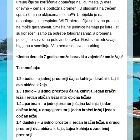
uređaj čije se korišćenje doplaćuje na licu mesta (5 evra
dnevno – cena je podložna promeni. U studijima na trećem
spratu klima je uključena u cenu!!!). U objektu je na
raspolaganju i besplatan Wi Fi internet čija se brzina protoka
ne može garantovati. Smeštajne jedinice nemaju peškire (isti
su korišćeni samo za potrebe fotografisanja), a promena
posteljine se vrši na polovini boravka. Gosti sami održavaju
higijenu u smeštaju. Vila nema sopstveni parking.
*Jedno dete do 7 godina može boraviti u zajedničkom ležaju*
Tip smeštaja:
1/2 studio – u jednoj prostoriji čajna kuhinja i bračni ležaj ili
dva obična ležaja
1/3 studio – u jednoj prostoriji čajna kuhinja, jedan bračni
ležaj i jedan običan ležaj ili tri obična ležaja
1/4 apartman – u jednoj prostoriji čajna kuhinja i jedan
običan ležaj, u drugoj prostoriji jedan bračni ležaj i jedan
običan ležaj
1/4 dupleks – u jednoj prostoriji jedan bračni ležaj, u drugoj
prostoriji dva obična ležaja, čajna kuhinja u zasebnoj
prostoriji