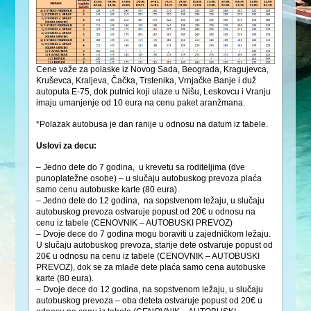
Cene važe za polaske iz Novog Sada, Beograda, Kragujevca,
Kruševca, Kraljeva, Čačka, Trstenika, Vrnjačke Banje i duž
autoputa E-75, dok putnici koji ulaze u Nišu, Leskovcu i Vranju
imaju umanjenje od 10 eura na cenu paket aranžmana.
*Polazak autobusa je dan ranije u odnosu na datum iz tabele.
Uslovi za decu:
– Jedno dete do 7 godina, u krevetu sa roditeljima (dve
punoplatežne osobe) – u slučaju autobuskog prevoza plaća
samo cenu autobuske karte (80 eura).
– Jedno dete do 12 godina, na sopstvenom ležaju, u slučaju
autobuskog prevoza ostvaruje popust od 20€ u odnosu na
cenu iz tabele (CENOVNIK – AUTOBUSKI PREVOZ)
– Dvoje dece do 7 godina mogu boraviti u zajedničkom ležaju.
U slučaju autobuskog prevoza, starije dete ostvaruje popust od
20€ u odnosu na cenu iz tabele (CENOVNIK – AUTOBUSKI
PREVOZ), dok se za mlađe dete plaća samo cena autobuske
karte (80 eura).
– Dvoje dece do 12 godina, na sopstvenom ležaju, u slučaju
autobuskog prevoza – oba deteta ostvaruje popust od 20€ u