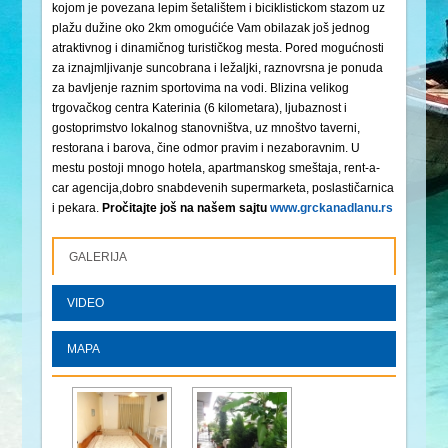
kojom je povezana lepim šetalištem i biciklistickom stazom uz
plažu dužine oko 2km omogućiće Vam obilazak još jednog
atraktivnog i dinamičnog turističkog mesta. Pored mogućnosti
za iznajmljivanje suncobrana i ležaljki, raznovrsna je ponuda
za bavljenje raznim sportovima na vodi. Blizina velikog
trgovačkog centra Katerinia (6 kilometara), ljubaznost i
gostoprimstvo lokalnog stanovništva, uz mnoštvo taverni,
restorana i barova, čine odmor pravim i nezaboravnim. U
mestu postoji mnogo hotela, apartmanskog smeštaja, rent-a-
car agencija,dobro snabdevenih supermarketa, poslastičarnica
i pekara.
Pročitajte još na našem sajtu
www.grckanadlanu.rs
GALERIJA
VIDEO
MAPA