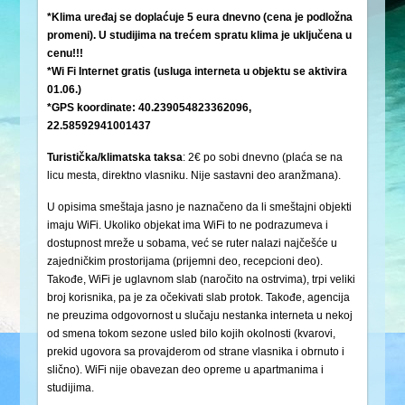
*Klima uređaj se doplaćuje 5 eura dnevno (cena je podložna
promeni). U studijima na trećem spratu klima je uključena u
cenu!!!
*Wi Fi Internet gratis (usluga interneta u objektu se aktivira
01.06.)
*GPS koordinate: 40.239054823362096,
22.58592941001437
Turistička/klimatska
taksa
: 2€ po sobi dnevno (plaća se na
licu mesta, direktno vlasniku. Nije sastavni deo aranžmana).
U opisima smeštaja jasno je naznačeno da li smeštajni objekti
imaju WiFi. Ukoliko objekat ima WiFi to ne podrazumeva i
dostupnost mreže u sobama, već se ruter nalazi najčešće u
zajedničkim prostorijama (prijemni deo, recepcioni deo).
Takođe, WiFi je uglavnom slab (naročito na ostrvima), trpi veliki
broj korisnika, pa je za očekivati slab protok. Takođe, agencija
ne preuzima odgovornost u slučaju nestanka interneta u nekoj
od smena tokom sezone usled bilo kojih okolnosti (kvarovi,
prekid ugovora sa provajderom od strane vlasnika i obrnuto i
slično). WiFi nije obavezan deo opreme u apartmanima i
studijima.