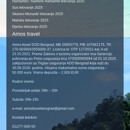
Hamamet i Yasmine Hamamet letovanje 2025
Sus letovanje 2025
Skanes-Monastir letovanje 2025
Mahdia letovanje 2025
Djerba letovanje 2025
Amos travel
Amos travel DOO Beograd, MB 20850779, PIB 107682176, TR:
170-0030043550000-37. Licenca br. OTP 127/2021 kat. A od
15.10.2021. Prema Zakonu o turizmu organizator ima Garanciju
putovanja po Polisi osiguranja broj 470000065694 od 01.10.2025.
zaključenom sa Triglav osiguranje ADO Beograd koja važi do
30.09.2026. godine. Ukupna maksimalna suma osiguranja –
50.000 eura. Visina depozita – 2.000 EUR.
Radno vreme:
Ponedeljak-petak: 09h – 20h
Subota: 09h-15h
e-mail: amostravelbeograd@gmail.com
Kontakt telefoni:
011/77-000-50