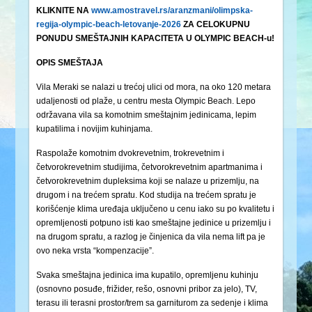
KLIKNITE NA
www.amostravel.rs/aranzmani/olimpska-
regija-olympic-beach-letovanje-2026
ZA CELOKUPNU
PONUDU SMEŠTAJNIH KAPACITETA U OLYMPIC BEACH-u!
OPIS SMEŠTAJA
Vila Meraki se nalazi u trećoj ulici od mora, na oko 120 metara
udaljenosti od plaže, u centru mesta Olympic Beach. Lepo
održavana vila sa komotnim smeštajnim jedinicama, lepim
kupatilima i novijim kuhinjama.
Raspolaže komotnim dvokrevetnim, trokrevetnim i
četvorokrevetnim studijima, četvorokrevetnim apartmanima i
četvorokrevetnim dupleksima koji se nalaze u prizemlju, na
drugom i na trećem spratu. Kod studija na trećem spratu je
korišćenje klima uređaja uključeno u cenu iako su po kvalitetu i
opremljenosti potpuno isti kao smeštajne jedinice u prizemlju i
na drugom spratu, a razlog je činjenica da vila nema lift pa je
ovo neka vrsta “kompenzacije”.
Svaka smeštajna jedinica ima kupatilo, opremljenu kuhinju
(osnovno posuđe, frižider, rešo, osnovni pribor za jelo), TV,
terasu ili terasni prostor/trem sa garniturom za sedenje i klima