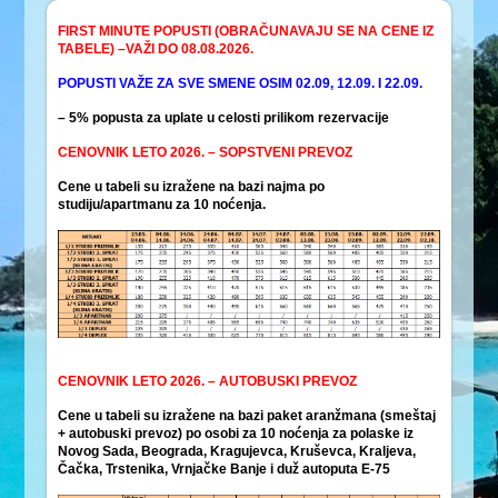
FIRST MINUTE POPUSTI (OBRAČUNAVAJU SE NA CENE IZ
TABELE) –VAŽI DO 08.08.2026.
POPUSTI VAŽE
ZA SVE SMENE OSIM 02.09, 12.09. I 22.09.
– 5% popusta za uplate u celosti prilikom rezervacije
CENOVNIK LETO 2026. – SOPSTVENI PREVOZ
Cene u tabeli su izražene na bazi najma po
studiju/apartmanu za 10 noćenja.
CENOVNIK LETO 2026. – AUTOBUSKI PREVOZ
Cene u tabeli su izražene na bazi paket aranžmana (smeštaj
+ autobuski prevoz) po osobi za 10 noćenja za polaske iz
Novog Sada, Beograda, Kragujevca, Kruševca, Kraljeva,
Čačka, Trstenika, Vrnjačke Banje i duž autoputa E-75