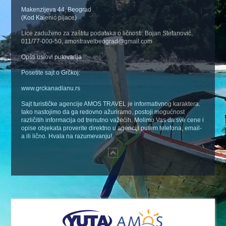
Makenzijeva 44, Beograd
(Kod Kalenić pijace)
Lice zaduženo za zaštitu podataka o ličnosti: Bojan Stefanović,
011/77-000-50, amostravelbeograd@gmail.com
Opšti uslovi putovanja
Posetite sajt o Grčkoj:
www.grckanadlanu.rs
Sajt turističke agencije AMOS TRAVEL je informativnog karaktera.
Iako nastojimo da ga redovno ažuriramo, postoji mogućnost
različitih informacija od trenutno važećih. Molimo Vas da sve cene i
opise objekata proverite direktno u agenciji putem telefona, email-
a ili lično. Hvala na razumevanju!